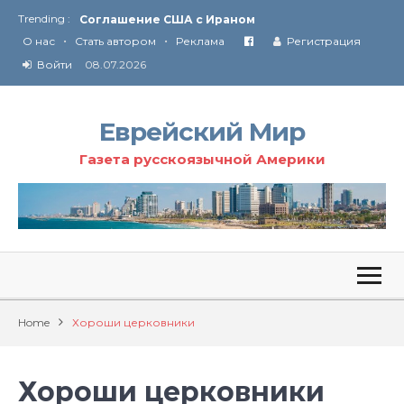
Trending :
Соглашение США с Ираном
•
•
Технология Революции в Иране
О нас
Стать автором
Реклама
Регистрация
Войти
08.07.2026
От Ирана до Ливана и Газы
Еврейский Мир
Газета русскоязычной Америки
Home
Хороши церковники
Хороши церковники