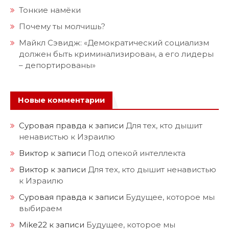
Тонкие намёки
Почему ты молчишь?
Майкл Сэвидж: «Демократический социализм
должен быть криминализирован, а его лидеры
– депортированы»
Новые комментарии
Суровая правда
к записи
Для тех, кто дышит
ненавистью к Израилю
Виктор
к записи
Под опекой интеллекта
Виктор
к записи
Для тех, кто дышит ненавистью
к Израилю
Суровая правда
к записи
Будущее, которое мы
выбираем
Mike22
к записи
Будущее, которое мы