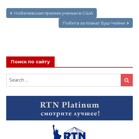
Навигация
Нобелевская премия ученым в США
по
записям
Побита за плакат Буш-Чейни
Поиск по сайту
Search
Search
for: