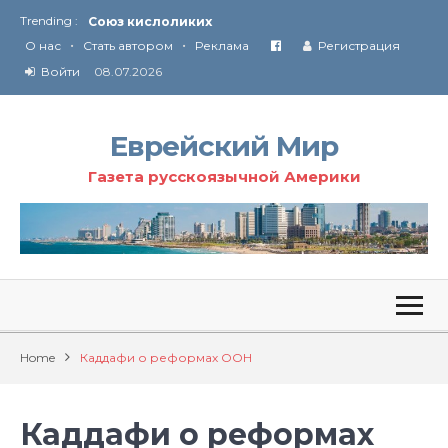
Trending :
Союз кислоликих
•
•
Соглашение США с Ираном
О нас
Стать автором
Реклама
Регистрация
Технология Революции в Иране
Войти
08.07.2026
От Ирана до Ливана и Газы
Еврейский Мир
Газета русскоязычной Америки
Home
Каддафи о реформах ООН
Каддафи о реформах