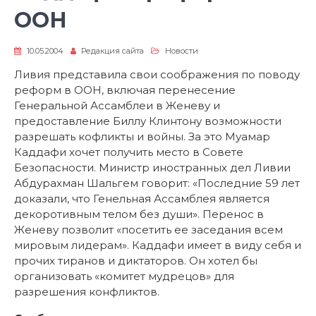
ООН
10.05.2004
Редакция сайта
Новости
Ливия представила свои соображения по поводу
реформ в ООН, включая перенесение
Генеральной Ассамблеи в Женеву и
предоставление Биллу Клинтону возможности
разрешать кофликты и войны. За это Муамар
Каддафи хочет получить место в Совете
Безопасности. Министр иностранных дел Ливии
Абдурахман Шальгем говорит: «Последние 59 лет
доказали, что Генельная Ассамблея является
декоротивным телом без души». Перенос в
Женеву позволит «посетить ее заседания всем
мировым лидерам». Каддафи имеет в виду себя и
прочих тиранов и диктаторов. Он хотел бы
организовать «комитет мудрецов» для
разрешения конфликтов.