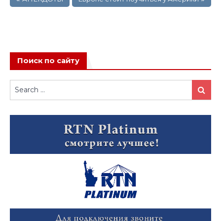
по
записям
Поиск по сайту
Search
Search
for: