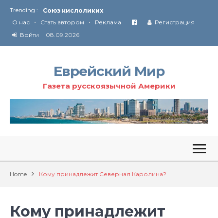
Trending :
Союз кислоликих
•
•
Соглашение США с Ираном
О нас
Стать автором
Реклама
Регистрация
Технология Революции в Иране
Войти
08.09.2026
От Ирана до Ливана и Газы
Еврейский Мир
Газета русскоязычной Америки
Home
Кому принадлежит Северная Каролина?
Кому принадлежит