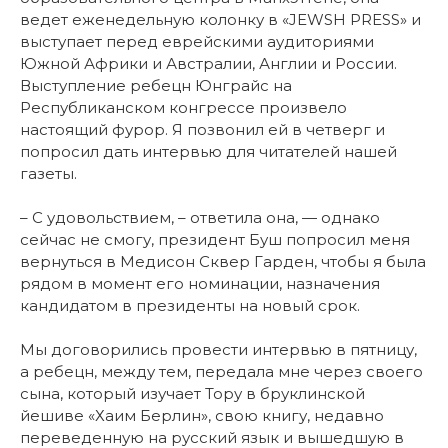
ведет еженедельную колонку в «JEWSH PRESS» и
выступает перед еврейскими аудиториями
Южной Африки и Австралии, Англии и России.
Выступление ребецн Юнграйс на
Республиканском конгрессе произвело
настоящий фурор. Я позвонил ей в четверг и
попросил дать интервью для читателей нашей
газеты.
– С удовольствием, – ответила она, — однако
сейчас не смогу, президент Буш попросил меня
вернуться в Медисон Сквер Гарден, чтобы я была
рядом в момент его номинации, назначения
кандидатом в президенты на новый срок.
Мы договорились провести интервью в пятницу,
а ребецн, между тем, передала мне через своего
сына, который изучает Тору в бруклинской
йешиве «Хаим Берлин», свою книгу, недавно
переведенную на русский язык и вышедшую в