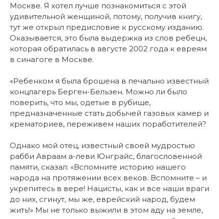
Москве. Я хотел лучше познакомиться с этой
удивительной женщиной, потому, получив книгу,
тут же открыл предисловие к русскому изданию.
Оказывается, это была выдержка из слов ребецн,
которая обратилась в августе 2002 года к евреям
в синагоге в Москве.
«Ребенком я была брошена в печально известный
концлагерь Берген-Бельзен. Можно ли было
поверить, что мы, одетые в рубище,
предназначенные стать добычей газовых камер и
крематориев, переживем наших поработителей?
Однако мой отец, известный своей мудростью
рабби Авраам а-леви Юнграйс, благословенной
памяти, сказал: «Вспомните историю нашего
народа на протяжении всех веков. Вспомните – и
укрепитесь в вере! Нацисты, как и все наши враги
до них, сгинут, мы же, еврейский народ, будем
жить!» Мы не только выжили в этом аду на земле,