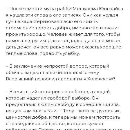
– После смерти мужа рабби Мешулема Юнграйса
я нашла эти слова в его записях. Они как нельзя
лучше характеризовали всю его жизнь:
стремление творить добро, именно это и значит
прожить хорошо. Человек живет для того, чтобы
помогать другим. Даже тогда, когда он не может
дать денег, он все равно может сказать хорошие
теплые слова, подарить улыбку.
– В заключение непростой вопрос, который
обычно задают наши читатели: «Почему
Всевышний позволил свершиться Холокосту»?
– Всевышний сотворил не роботов, а людей,
которых наделил свободой выбора. Он
предоставил людям свободу в совершении зла,
но дал нам Книгу Книг – Тору – компас духовных
ценностей добра, и теперь мы можем построить
справедливое общество, которое сумеет
победить зло. Теперь мы можем привнести в мир