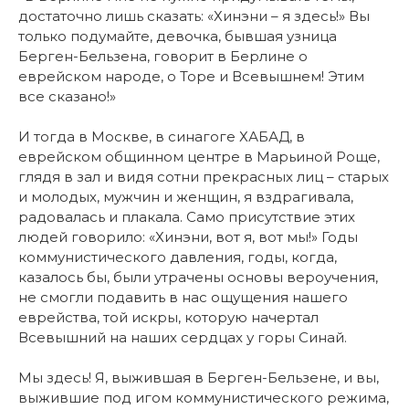
достаточно лишь сказать: «Хинэни – я здесь!» Вы
только подумайте, девочка, бывшая узница
Берген-Бельзена, говорит в Берлине о
еврейском народе, о Торе и Всевышнем! Этим
все сказано!»
И тогда в Москве, в синагоге ХАБАД, в
еврейском общинном центре в Марьиной Роще,
глядя в зал и видя сотни прекрасных лиц – старых
и молодых, мужчин и женщин, я вздрагивала,
радовалась и плакала. Само присутствие этих
людей говорило: «Хинэни, вот я, вот мы!» Годы
коммунистического давления, годы, когда,
казалось бы, были утрачены основы вероучения,
не смогли подавить в нас ощущения нашего
еврейства, той искры, которую начертал
Всевышний на наших сердцах у горы Синай.
Мы здесь! Я, выжившая в Берген-Бельзене, и вы,
выжившие под игом коммунистического режима,