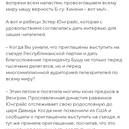
вопреки всем напастям, провозглашаем всему
миру нашу верность Б-гу: Хинэни – вот мы!»…
А вот и ребецн Эстер Юнграйс, которая с
удовольствием согласилась дать интервью для
наших читателей.
– Когда Вы узнали, что приглашены выступить на
съезде Республиканской партии и дать
благословение президенту Бушу не только перед
тысячами делегатов, но и перед
многомиллионной аудиторией телезрителей по
всему миру?
– Этим летом я посетила могилы моих предков в
Венгрии. Прославленная династия раввинов
Юнграйс отслеживает свою родословную до
царя Давида. Когда мне позвонили из США и
сообщили о приглашении выступить на съезде, я
тут же приняла приглашение, посчитав, что это