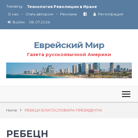
Trending :
Технология Революции в Иране
•
•
О нас
Стать автором
Реклама
Регистрация
От Ирана до Ливана и Газы
Войти
08.07.2026
Еврейский Мир
Газета русскоязычной Америки
Home
РЕБЕЦН БЛАГОСЛОВИЛА ПРЕЗИДЕНТА!
РЕБЕЦН