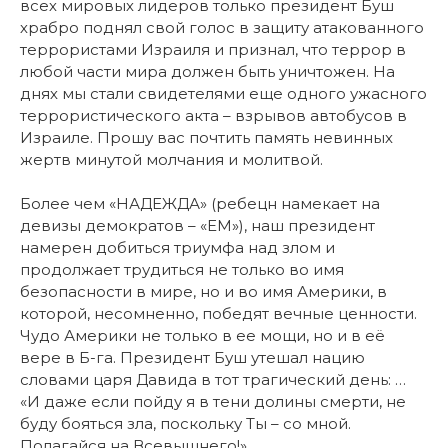
всех мировых лидеров только президент Буш
храбро поднял свой голос в защиту атакованного
террористами Израиля и признал, что террор в
любой части мира должен быть уничтожен. На
днях мы стали свидетелями еще одного ужасного
террористического акта – взрывов автобусов в
Израиле. Прошу вас почтить память невинных
жертв минутой молчания и молитвой.
Более чем «НАДЕЖДА» (ребецн намекает на
девизы демократов – «ЕМ»), наш президент
намерен добиться триумфа над злом и
продолжает трудиться не только во имя
безопасности в мире, но и во имя Америки, в
которой, несомненно, победят вечные ценности.
Чудо Америки не только в ее мощи, но и в её
вере в Б-га. Президент Буш утешал нацию
словами царя Давида в тот трагический день: …
«И даже если пойду я в тени долины смерти, не
буду бояться зла, поскольку Ты – со мной.
Полагайся на Всевышнего!»