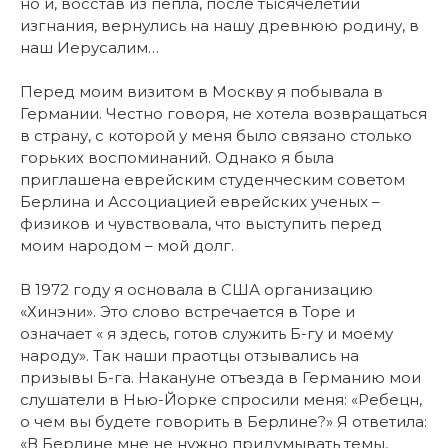
но и, восстав из пепла, после тысячелетий
изгнания, вернулись на нашу древнюю родину, в
наш Иерусалим…
Перед моим визитом в Москву я побывала в
Германии. Честно говоря, не хотела возвращаться
в страну, с которой у меня было связано столько
горьких воспоминаний. Однако я была
приглашена еврейским студенческим советом
Берлина и Ассоциацией еврейских ученых –
физиков и чувствовала, что выступить перед
моим народом – мой долг.
В 1972 году я основала в США организацию
«Хинэни». Это слово встречается в Торе и
означает « я здесь, готов служить Б-гу и моему
народу». Так наши праотцы отзывались на
призывы Б-га. Накануне отъезда в Германию мои
слушатели в Нью-Йорке спросили меня: «Ребецн,
о чем вы будете говорить в Берлине?» Я ответила:
«В Берлине мне не нужно придумывать темы,