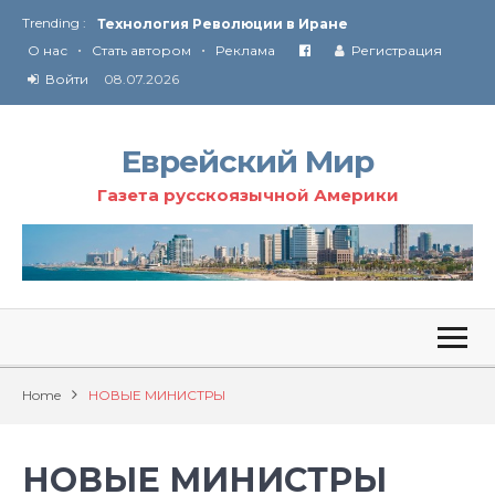
Trending :
Технология Революции в Иране
•
•
О нас
Стать автором
Реклама
Регистрация
От Ирана до Ливана и Газы
Войти
08.07.2026
Еврейский Мир
Газета русскоязычной Америки
Home
НОВЫЕ МИНИСТРЫ
НОВЫЕ МИНИСТРЫ