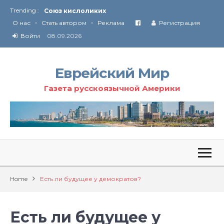
Trending :
Союз кислоликих
•
•
Соглашение США с Ираном
О нас
Стать автором
Реклама
Регистрация
Технология Революции в Иране
Войти
08.09.2026
От Ирана до Ливана и Газы
Еврейский Мир
Газета русскоязычной Америки
Home
Есть ли будущее у демократов?
Есть ли будущее у