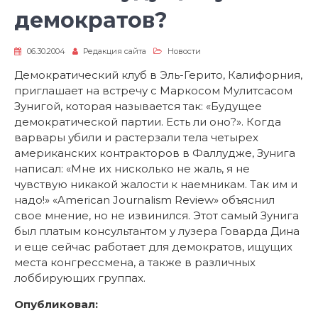
демократов?
06.30.2004
Редакция сайта
Новости
Демократический клуб в Эль-Герито, Калифорния,
приглашает на встречу с Маркосом Мулитсасом
Зунигой, которая называется так: «Будущее
демократической партии. Есть ли оно?». Когда
варвары убили и растерзали тела четырех
американских контракторов в Фаллудже, Зунига
написал: «Мне их нисколько не жаль, я не
чувствую никакой жалости к наемникам. Так им и
надо!» «American Journalism Review» объяснил
свое мнение, но не извинился. Этот самый Зунига
был платым консультантом у лузера Говарда Дина
и еще сейчас работает для демократов, ищущих
места конгрессмена, а также в различных
лоббирующих группах.
Опубликовал: