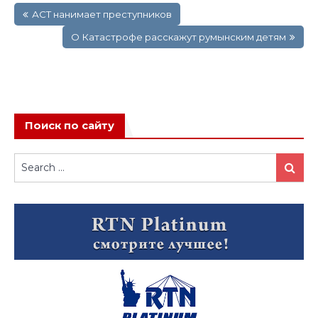
АСТ нанимает преступников
по
записям
О Катастрофе расскажут румынским детям
Поиск по сайту
Search
Search
for: