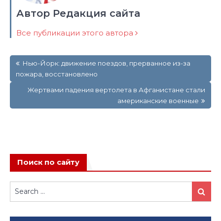
Автор Редакция сайта
Все публикации этого автора
Навигация
Нью-Йорк: движение поездов, прерванное из-за
по
пожара, восстановлено
записям
Жертвами падения вертолета в Афганистане стали
американские военные
Поиск по сайту
Search
Search
for: