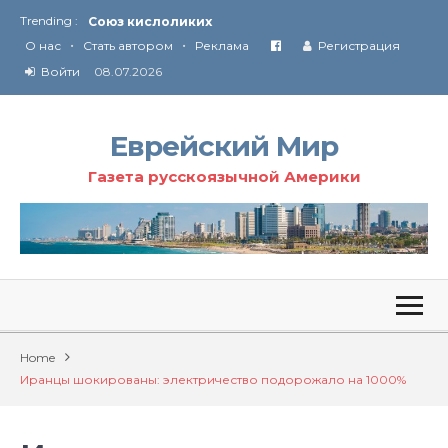
Trending :
Союз кислоликих
•
•
Соглашение США с Ираном
О нас
Стать автором
Реклама
Регистрация
Технология Революции в Иране
Войти
08.07.2026
От Ирана до Ливана и Газы
Еврейский Мир
Газета русскоязычной Америки
Home
Иранцы шокированы: электричество подорожало на 1000%