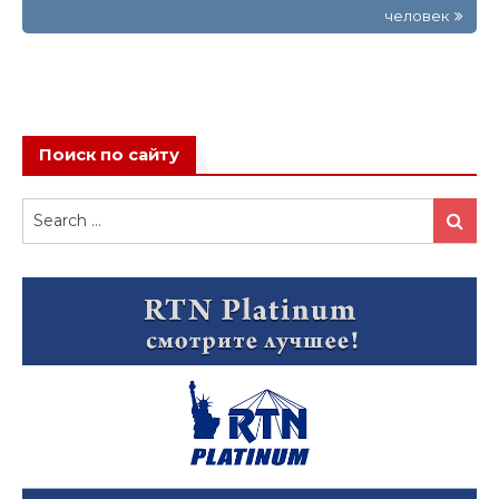
человек
Поиск по сайту
Search
Search
for: