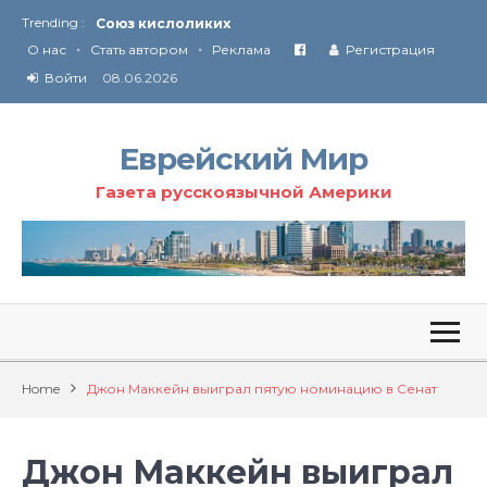
Trending :
Союз кислоликих
•
•
Соглашение США с Ираном
О нас
Стать автором
Реклама
Регистрация
Технология Революции в Иране
Войти
08.06.2026
От Ирана до Ливана и Газы
Еврейский Мир
Газета русскоязычной Америки
Home
Джон Маккейн выиграл пятую номинацию в Сенат
Джон Маккейн выиграл