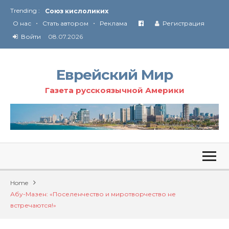
Trending :
Союз кислоликих
•
•
Соглашение США с Ираном
О нас
Стать автором
Реклама
Регистрация
Технология Революции в Иране
Войти
08.07.2026
От Ирана до Ливана и Газы
Еврейский Мир
Газета русскоязычной Америки
Home
Абу-Мазен: «Поселенчество и миротворчество не
встречаются!»