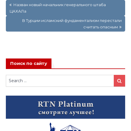
Назван новый начальник генерального штаба
по
ЦАХАЛа
записям
В Турции исламский фундаментализм перестали
считать опасным
Поиск по сайту
Search
Search
for: