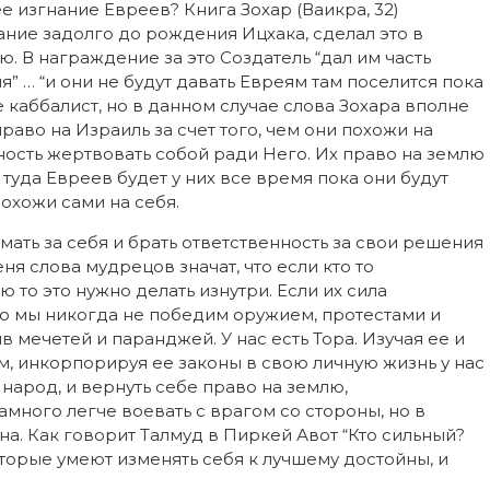
 изгнание Евреев? Книга Зохар (Ваикра, 32)
ние задолго до рождения Ицхака, сделал это в
. В награждение за это Создатель “дал им часть
” … “и они не будут давать Евреям там поселится пока
не каббалист, но в данном случае слова Зохара вполне
во на Израиль за счет того, чем они похожи на
ность жертвовать собой ради Него. Их право на землю
уда Евреев будет у них все время пока они будут
похожи сами на себя.
ать за себя и брать ответственность за свои решения
я слова мудрецов значат, что если кто то
 то это нужно делать изнутри. Если их сила
 то мы никогда не победим оружием, протестами и
 мечетей и паранджей. У нас есть Тора. Изучая ее и
, инкорпорируя ее законы в свою личную жизнь у нас
 народ, и вернуть себе право на землю,
ного легче воевать с врагом со стороны, но в
на. Как говорит Талмуд в Пиркей Авот “Кто сильный?
оторые умеют изменять себя к лучшему достойны, и