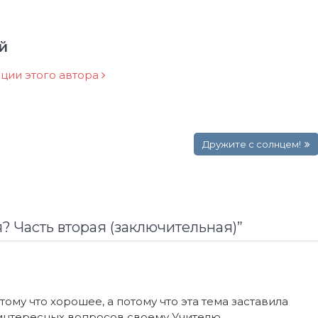
й
ации этого автора
Дружите с солнцем!
? Часть вторая (заключительная)
”
ому что хорошее, а потому что эта тема заставила
 интересных вопросов своему Учителю.