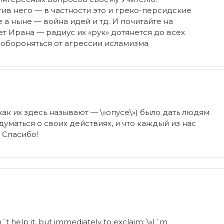
отив него — в частности это и греко-персидские
 а ныне — война идей и тд. И почитайте на
т Ирана — радиус их «рук» дотянется до всех
 обороняться от агрессии исламизма
 как их здесь называют — \»опусе\») было дать людям
думаться о своих действиях, и что каждый из нас
! Спасибо!
n´t help it, but immediately to exclaim: \»I´m