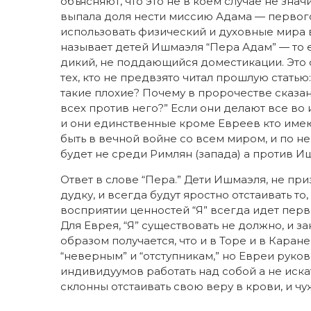
объясняют, что это не в коем случае не значи
выпала доля нести миссию Адама — первого
использовать физический и духовные мира 
называет детей Ишмаэля “Пера Адам” — то е
дикий, не поддающийся доместикации. Это 
тех, кто не предвзято читал прошлую стать
такие плохие? Почему в пророчестве сказано
всех против него?” Если они делают все во 
и они единственные кроме Евреев кто име
быть в вечной войне со всем миром, и по 
будет не среди Римлян (запада) а против И
Ответ в слове “Пера.” Дети Ишмаэля, не пр
дудку, и всегда будут яростно отстаивать то,
восприятии ценностей “Я” всегда идет перв
Для Еврея, “Я” существовать не должно, и з
образом получается, что и в Торе и в Кар
“неверным” и “отступникам,” но Евреи руков
индивидуумов работать над собой а не иска
склонны отстаивать свою веру в крови, и чу