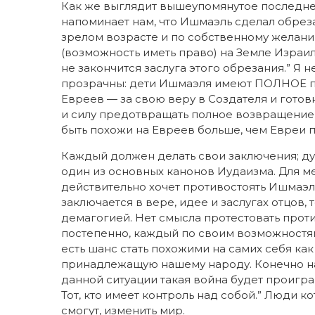
Как же выглядит вышеупомянутое последнее
напоминает нам, что Ишмаэль сделал обреза
зрелом возрасте и по собственному желанию
(возможность иметь право) на Земле Израиля
не закончится заслуга этого обрезания.” Я 
прозрачны: дети Ишмаэля имеют ПОЛНОЕ пра
Евреев — за свою веру в Создателя и готов
и силу предотвращать полное возвращение т
быть похожи на Евреев больше, чем Евреи 
Каждый должен делать свои заключения; дум
один из основных канонов Иудаизма. Для мен
действительно хочет противостоять Ишмаэлю
заключается в вере, идее и заслугах отцов,
демагогией. Нет смысла протестовать против
постепенно, каждый по своим возможностям
есть шанс стать похожими на самих себя как
принадлежащую нашему народу. Конечно нам
данной ситуации такая война будет проигра
Тот, кто имеет контроль над собой.” Люди к
смогут, изменить мир.