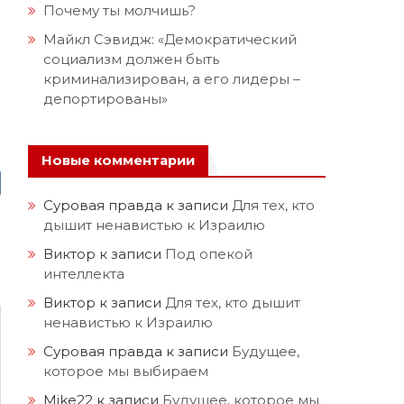
Почему ты молчишь?
Майкл Сэвидж: «Демократический
социализм должен быть
криминализирован, а его лидеры –
депортированы»
Новые комментарии
Суровая правда
к записи
Для тех, кто
дышит ненавистью к Израилю
Виктор
к записи
Под опекой
интеллекта
Виктор
к записи
Для тех, кто дышит
ненавистью к Израилю
Суровая правда
к записи
Будущее,
которое мы выбираем
Mike22
к записи
Будущее, которое мы