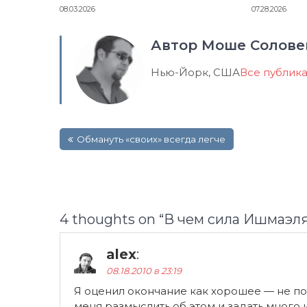
08.03.2026
07.28.2026
Автор Моше Солове
Нью-Йорк, США
Все публик
Навигация
Обмануть «своих» всегда легче
по
записям
4 thoughts on “
В чем сила Ишмаэля
alex
:
08.18.2010 в 23:19
Я оценил окончание как хорошее — не пот
меня размыслить об этом и задать много