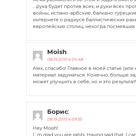
…рука будет против всех, и руки всех пр
войны, испано-арбские, балкано-турецкие
интернете о радиусе баллистических раке
европейских столиц, некогда посмевших
Moish
:
08.19.2010 в 04:48
Alex, спасибо! Главное в моей статье (или
материал задуматься. Конечно, больше за
может улучшить в себе, но и это результат
Борис
:
08.19.2010 в 09:55
Hey Moish!
I´m glad you are rabbi. Having said that, I ca