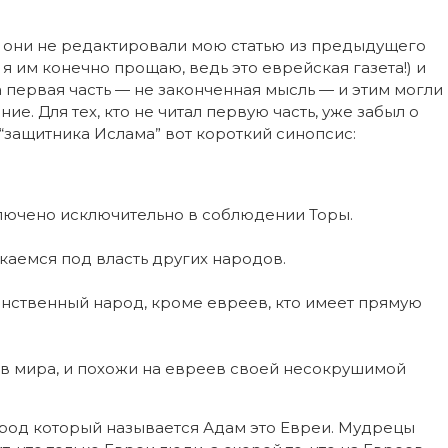
В
чем
сила
о они не редактировали мою статью из предыдущего
Ишмаэля?
Часть
 я им конечно прощаю, ведь это еврейская газета!) и
вторая
а первая часть — не законченная мысль — и этим могли
(заключительная)
ие. Для тех, кто не читал первую часть, уже забыл о
 “защитника Ислама” вот короткий синопсис:
лючено исключительно в соблюдении Торы.
каемся под власть других народов.
инственный народ, кроме евреев, кто имеет прямую
в мира, и похожи на евреев своей несокрушимой
арод который называется Адам это Евреи. Мудрецы