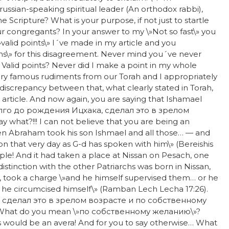
s russian-speaking spiritual leader (An orthodox rabbi),
Scripture? What is your purpose, if not just to startle
r congregants? In your answer to my \»Not so fast\» you
valid points\» I´ve made in my article and you
ns\» for this disagreement. Never mind you´ve never
? Valid points? Never did I make a point in my whole
very famous rudiments from our Torah and I appropriately
iscrepancy between that, what clearly stated in Torah,
article. And now again, you are saying that Ishamael
задолго до рождения Ицхака, сделал это в зрелом
hat?!!! I can not believe that you are being an
hen Abraham took his son Ishmael and all those… — and
on that very day as G-d has spoken with him\» (Bereishis
eople! And it had taken a place at Nissan on Pesach, one
istinction with the other Patriarchs was born in Nissan,
e, took a charge \»and he himself supervised them… or he
d he circumcised himself\» (Ramban Lech Lecha 17:26).
, сделал это в зрелом возрасте и по собственному
g! What do you mean \»по собственному желанию\»?
would be an avera! And for you to say otherwise… What