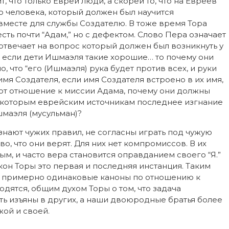
т, что только Евреи люди, а скорей то, что на Евреев
 человека, который должен был научится
вместе для службы Создателю. В тоже время Тора
сть почти “Адам,” но с дефектом. Слово Пера означает
отвечает на вопрос который должен был возникнуть у
ю: если дети Ишмаэля такие хорошие… то почему они
, что “его (Ишмаэля) рука будет против всех, и руки
имя Создателя, если имя Создателя встроено в их имя,
ют отношение к миссии Адама, почему они должны
некоторым еврейским источникам последнее изгнание
шмаэля (мусульман)?
изнают чужих правил, не согласны играть под чужую
 во, что они верят. Для них нет компромиссов. В их
ым, и часто вера становится оправданием своего “Я.”
акон Торы это первая и последняя инстанция. Таким
ане примерно одинаковые каноны по отношению к
одятся, общим духом Торы о том, что задача
ть изъяны в других, а наши двоюродные братья более
жой и своей.