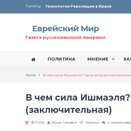
Trending :
Технология Революции в Иране
От Ирана до Ливана и Газы
Еврейский Мир
Газета русскоязычной Америки
ПОЛИТИКА
МНЕНИЕ
ЗА
Home
В чем сила Ишмаэля? Часть вторая (заключите
В чем сила Ишмаэля?
(заключительная)
08.17.2010
Моше Соловей
Мнение
4 комментар