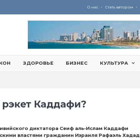
•
•
О нас
Стать автором
Ю
ридические услуги адвокатской коллегии «Эли Гервиц»: полное сопровождение на всех этапах
КОН
ЗДОРОВЬЕ
БИЗНЕС
КУЛЬТУРА
 рэкет Каддафи?
ливийского диктатора Сеиф аль-Ислам Каддафи
ийскими властями гражданин Израиля Рафаэль Хадад