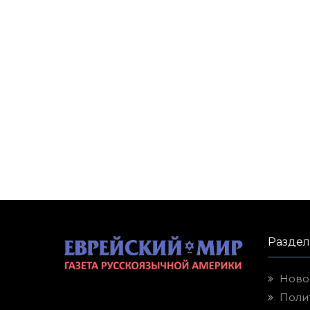
Разде
Ново
Поли