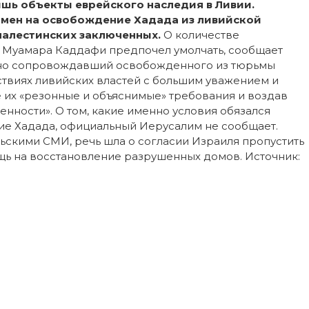
шь объекты еврейского наследия в Ливии.
бмен на освобождение Хадада из ливийской
палестинских заключенных.
О количестве
н Муамара Каддафи предпочел умолчать, сообщает
ично сопровождавший освобожденного из тюрьмы
ствиях ливийских властей с большим уважением и
 их «резонные и объяснимые» требования и воздав
нности». О том, какие именно условия обязался
ие Хадада, официальный Иерусалим не сообщает.
ьскими СМИ, речь шла о согласии Израиля пропустить
щь на восстановление разрушенных домов. Источник: