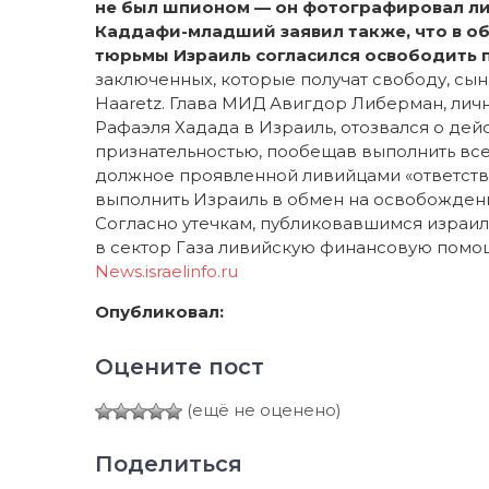
не был шпионом — он фотографировал ли
Каддафи-младший заявил также, что в о
тюрьмы Израиль согласился освободить 
заключенных, которые получат свободу, сы
Haaretz. Глава МИД Авигдор Либерман, л
Рафаэля Хадада в Израиль, отозвался о дей
признательностью, пообещав выполнить все
должное проявленной ливийцами «ответстве
выполнить Израиль в обмен на освобожден
Согласно утечкам, публиковавшимся израил
в сектор Газа ливийскую финансовую помо
News.israelinfo.ru
Опубликовал:
Оцените пост
(ещё не оценено)
Поделиться