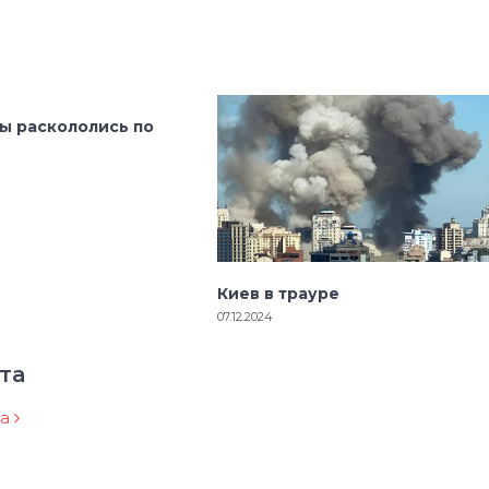
ы раскололись по
Киев в трауре
07.12.2024
та
ра