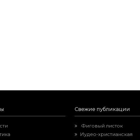
лы
Свежие публикации
сти
Фиговый листок
тика
Иудео-христианская