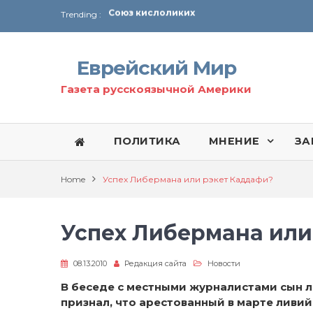
Trending :
Соглашение США с Ираном
Технология Революции в Иране
Еврейский Мир
От Ирана до Ливана и Газы
Газета русскоязычной Америки
ПОЛИТИКА
МНЕНИЕ
ЗА
Home
Успех Либермана или рэкет Каддафи?
Успех Либермана или
08.13.2010
Редакция сайта
Новости
В беседе с местными журналистами сын 
признал, что арестованный в марте лив