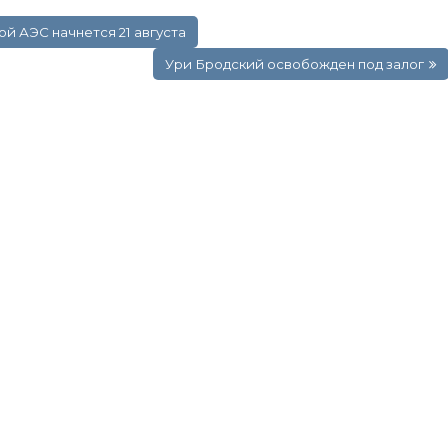
ой АЭС начнется 21 августа
Ури Бродский освобожден под залог