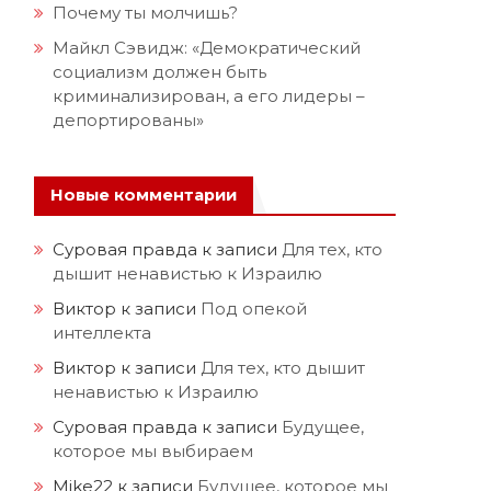
Почему ты молчишь?
Майкл Сэвидж: «Демократический
социализм должен быть
криминализирован, а его лидеры –
депортированы»
Новые комментарии
Суровая правда
к записи
Для тех, кто
дышит ненавистью к Израилю
Виктор
к записи
Под опекой
интеллекта
Виктор
к записи
Для тех, кто дышит
ненавистью к Израилю
Суровая правда
к записи
Будущее,
которое мы выбираем
Mike22
к записи
Будущее, которое мы