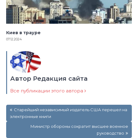
Киев в трауре
07.12.2024
Автор Редакция сайта
Все публикации этого автора
Навигация
Старейший независимый издатель США перешел на
по
электронные книги
записям
Министр обороны сократит высшее военное
руководство