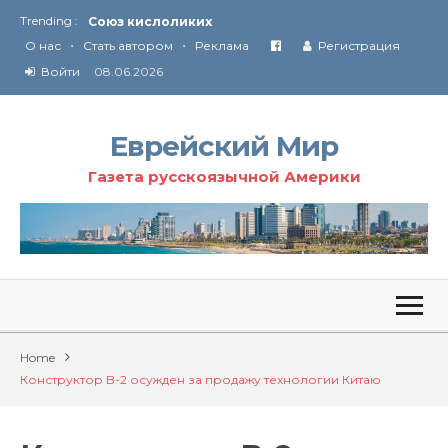
Trending :
Соглашение США с Ираном
•
•
Технология Революции в Иране
О нас
Стать автором
Реклама
Регистрация
Войти
08.06.2026
От Ирана до Ливана и Газы
Еврейский Мир
Газета русскоязычной Америки
Home
Конструктор B-2 осужден за продажу технологии Китаю