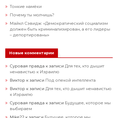
Тонкие намёки
Почему ты молчишь?
Майкл Сэвидж: «Демократический социализм
должен быть криминализирован, а его лидеры
– депортированы»
Новые комментарии
Суровая правда
к записи
Для тех, кто дышит
ненавистью к Израилю
Виктор
к записи
Под опекой интеллекта
Виктор
к записи
Для тех, кто дышит ненавистью
к Израилю
Суровая правда
к записи
Будущее, которое мы
выбираем
Mike22
к записи
Будущее, которое мы