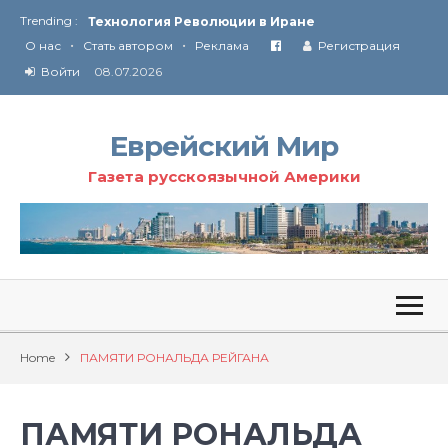
Trending :
Технология Революции в Иране
•
•
О нас
Стать автором
Реклама
Регистрация
От Ирана до Ливана и Газы
Войти
08.07.2026
Еврейский Мир
Газета русскоязычной Америки
Home
ПАМЯТИ РОНАЛЬДА РЕЙГАНА
ПАМЯТИ РОНАЛЬДА