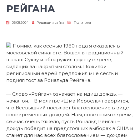
РЕЙГАНА
06.08.2004
Редакция сайта
Политика
Помню, как осенью 1980 года я оказался в
московской синагоге. Вошел в традиционный
шалаш Сукку и обнаружил группу евреев,
сидящих за накрытым столом. Пожилой
религиозный еврей предложил мне сесть и
поднял тост за Рональда Рейгана.
— Слово «Рейган» означает на идиш дождь, —
начал он. – В молитве «Шма Исроель» говорится,
что Всевышний посылает благословение в виде
своевременных дождей. Нам, советским евреям,
сейчас очень тяжело, пусть Рональд Рейган –
дождь победит на предстоящих выборах в США и
станет для нас всех благословением — дождем.