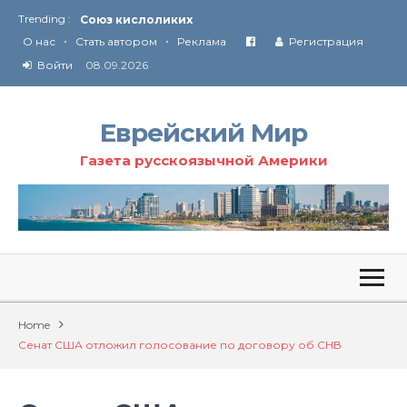
Trending :
Союз кислоликих
•
•
Соглашение США с Ираном
О нас
Стать автором
Реклама
Регистрация
Технология Революции в Иране
Войти
08.09.2026
От Ирана до Ливана и Газы
Еврейский Мир
Газета русскоязычной Америки
Home
Сенат США отложил голосование по договору об СНВ