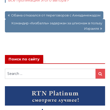
Все публикации этого автора
Навигация
Обама отказался от переговоров с Ахмадинежадом
по
записям
Командир «Хизбаллы» задержан за шпионаж в пользу
Израиля
Поиск по сайту
Search
Search
for: