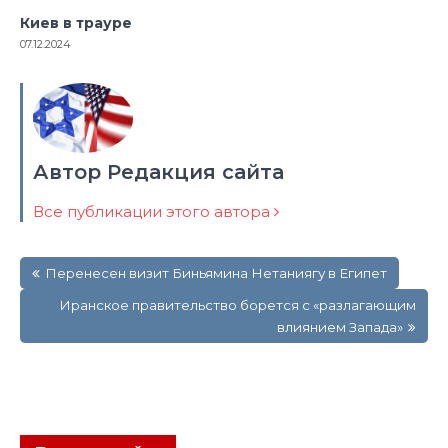
Киев в трауре
07.12.2024
Автор Редакция сайта
Все публикации этого автора
Навигация
Перенесен визит Биньямина Нетаниягу в Египет
по
записям
Иранское правительство борется с «разлагающим
влиянием Запада»