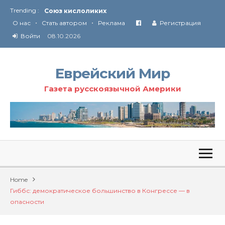
Trending :
Союз кислоликих
•
•
Соглашение США с Ираном
О нас
Стать автором
Реклама
Регистрация
Технология Революции в Иране
Войти
08.10.2026
От Ирана до Ливана и Газы
Еврейский Мир
Газета русскоязычной Америки
Home
Гиббс: демократическое большинство в Конгрессе — в
опасности