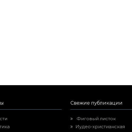
лы
Свежие публикации
сти
Фиговый листок
тика
Иудео-христианская