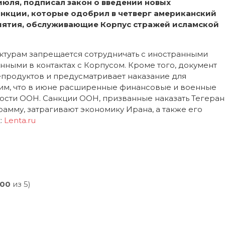
июля, подписал закон о введении новых
анкции, которые одобрил в четверг американский
иятия, обслуживающие Корпус стражей исламской
ктурам запрещается сотрудничать с иностранными
нными в контактах с Корпусом. Кроме того, документ
епродуктов и предусматривает наказание для
ним, что в июне расширенные финансовые и военные
ости ООН. Санкции ООН, призванные наказать Тегеран
амму, затрагивают экономику Ирана, а также его
:
Lenta.ru
,00
из 5)