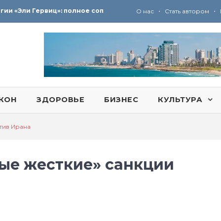
Ю
ридические услуги адвокатской коллегии «Эли Гервиц»: полное сопровождение на всех этапах
•
•
О нас
Стать автором
КОН
ЗДОРОВЬЕ
БИЗНЕС
КУЛЬТУРА
тив Ирана
ые жесткие» санкции