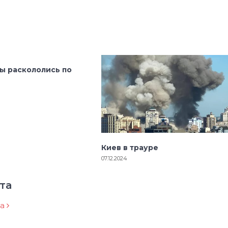
ы раскололись по
Киев в трауре
07.12.2024
та
ра