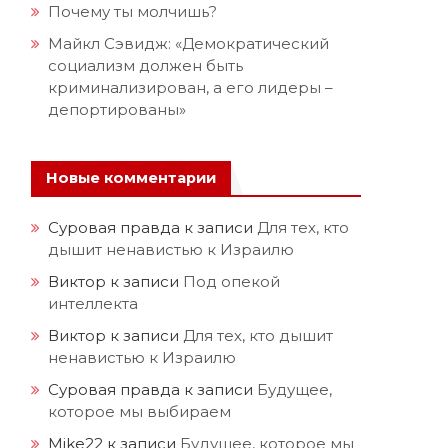
Почему ты молчишь?
Майкл Сэвидж: «Демократический
социализм должен быть
криминализирован, а его лидеры –
депортированы»
Новые комментарии
Суровая правда
к записи
Для тех, кто
дышит ненавистью к Израилю
Виктор
к записи
Под опекой
интеллекта
Виктор
к записи
Для тех, кто дышит
ненавистью к Израилю
Суровая правда
к записи
Будущее,
которое мы выбираем
Mike22
к записи
Будущее, которое мы