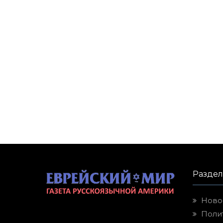
Разде
Ново
Поли