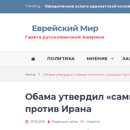
Trending :
От Ирана до Ливана и Газы
Еврейский Мир
Газета русскоязычной Америки
ПОЛИТИКА
МНЕНИЕ
ЗА
Home
Обама утвердил «самые жесткие» санкции про
Обама утвердил «сам
против Ирана
07.02.2010
Редакция сайта
Новости