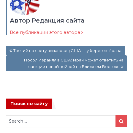
Автор Редакция сайта
Все публикации этого автора
Навигация
Третий по счету авианосец США — у берегов Ирана
по
записям
Посол Израиля в США: Иран может ответить на
санкции новой войной на Ближнем Востоке
Поиск по сайту
Search
Search
for: