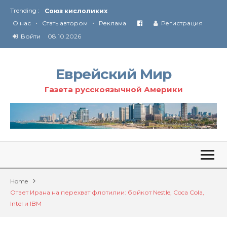
Trending :
Союз кислоликих
•
•
Соглашение США с Ираном
О нас
Стать автором
Реклама
Регистрация
Технология Революции в Иране
Войти
08.10.2026
От Ирана до Ливана и Газы
Еврейский Мир
Газета русскоязычной Америки
Home
Ответ Ирана на перехват флотилии: бойкот Nestle, Coca Cola,
Intel и IBM