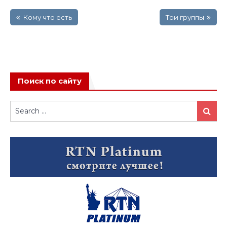
Навигация
Кому что есть
Три группы
по
записям
Поиск по сайту
Search
Search
for: