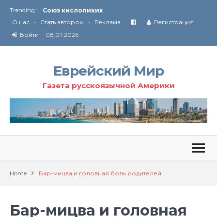
Trending :
Соглашение США с Ираном
•
•
Технология Революции в Иране
О нас
Стать автором
Реклама
Регистрация
Войти
08.07.2026
От Ирана до Ливана и Газы
Еврейский Мир
Газета русскоязычной Америки
Home
Бар-мицва и головная боль родителей
Бар-мицва и головная