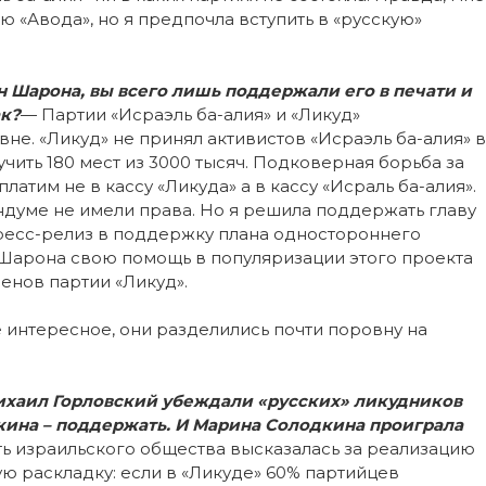
ю «Авода», но я предпочла вступить в «русскую»
ан Шарона, вы всего лишь поддержали его в печати и
ак?
— Партии «Исраэль ба-алия» и «Ликуд»
не. «Ликуд» не принял активистов «Исраэль ба-алия» в
чить 180 мест из 3000 тысяч. Подковерная борьба за
латим не в кассу «Ликуда» а в кассу «Исраль ба-алия».
ндуме не имели права. Но я решила поддержать главу
пресс-релиз в поддержку плана одностороннего
Шарона свою помощь в популяризации этого проекта
ленов партии «Ликуд».
ое интересное, они разделились почти поровну на
хаил Горловский убеждали «русских» ликудников
кина – поддержать. И Марина Солодкина проиграла
ть израильского общества высказалась за реализацию
 раскладку: если в «Ликуде» 60% партийцев