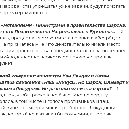
 народа» станут решать чужие задачи, будут помогать
е премьер-министра.
ад «мятежными» министрами в правительстве Шарона,
то есть Правительство Национального Единства…
— Я
аль, председателем комитета по алии и абсорбции,
а призналась мне, что действительно имели место
ании правительства нацединства, но пока нынешнее
ии «Авода» к однозначному решению не пришли.
фликт.
ний конфликт: министры Узи Ландау и Натан
штаба движения «Наш «Ликуд». Но Шарон, Ольмерт и
воим «Ликудом». Не развалится ли эта партия?
— Я
ад тем, чтобы раскола не было. Мне по сердцу
лоса, в том числе и голоса противников идеи,
ый вице-премьер и министр обороны. Ликудники
лан, который не вызывал бы сомнений, а первый