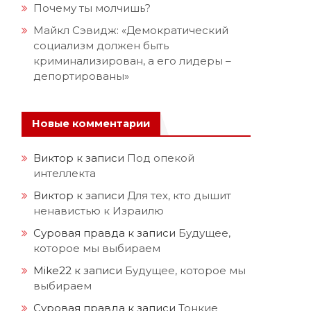
Почему ты молчишь?
Майкл Сэвидж: «Демократический
социализм должен быть
криминализирован, а его лидеры –
депортированы»
Новые комментарии
Виктор
к записи
Под опекой
интеллекта
Виктор
к записи
Для тех, кто дышит
ненавистью к Израилю
Суровая правда
к записи
Будущее,
которое мы выбираем
Mike22
к записи
Будущее, которое мы
выбираем
Суровая правда
к записи
Тонкие