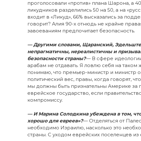
проголосовали «против» плана Шарона, а 40%
ликудников разделились 50 на 50, а на «русс
входит в «Ликуд», 66% высказались за подд
говорит? Алия 90-х отнюдь не крайне права
завоеваниям предпочитает безопасность.
— Другими словами, Щаранский, Эдельштей
непрагматичны, нереалистичны и призыва
безопасности страны?
— В сфере идеологии
арабам не отдавать. Я ловлю себя на таком 
понимаю, что премьер-министр и министр о
политический вес, правы, когда говорят, чт
мы должны быть признательны Америке за 
еврейское государство, если правительств
компромиссу.
— И Марина Солодкина убеждена в том, чт
хорошо для евреев»?
— Отделяться от Палес
необходимо Израилю, насколько это необх
страны. С уходом еврейских поселенцев из 