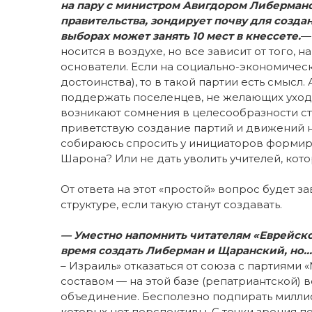
на пару с министром Авигдором Либерман
правительства, зондирует почву для созда
выборах может занять 10 мест в кнессете.
—
носится в воздухе, но все зависит от того, 
основатели. Если на социально-экономическ
достоинства), то в такой партии есть смысл.
поддержать поселенцев, не желающих уходит
возникают сомнения в целесообразности стр
приветствую создание партий и движений н
собираюсь спросить у инициаторов формиро
Шарона? Или не дать уволить учителей, ко
От ответа на этот «простой» вопрос будет 
структуре, если такую станут создавать.
— Уместно напомнить читателям «Еврейског
время создать Либерман и Щаранский, но…
– Израиль» отказаться от союза с партиями 
составом — на этой базе (репатриантской) в
объединение. Бесполезно подпирать миллио
которых нет перспективы. С точки зрения пол