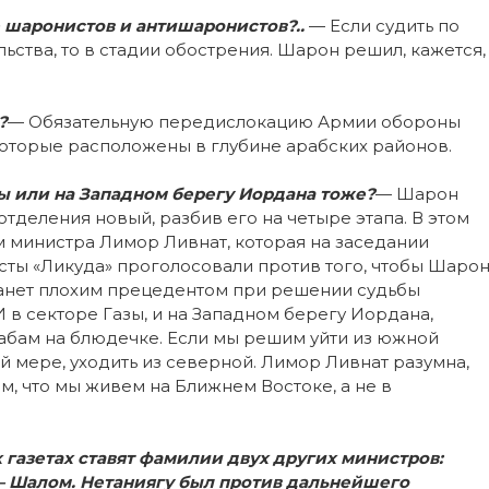
 шаронистов и антишаронистов?..
— Если судить по
ьства, то в стадии обострения. Шарон решил, кажется,
?
— Обязательную передислокацию Армии обороны
которые расположены в глубине арабских районов.
зы или на Западном берегу Иордана тоже?
— Шарон
отделения новый, разбив его на четыре этапа. В этом
 министра Лимор Ливнат, которая на заседании
сты «Ликуда» проголосовали против того, чтобы Шаро
станет плохим прецедентом при решении судьбы
 в секторе Газы, и на Западном берегу Иордана,
рабам на блюдечке. Если мы решим уйти из южной
ней мере, уходить из северной. Лимор Ливнат разумна,
ом, что мы живем на Ближнем Востоке, а не в
газетах ставят фамилии двух других министров:
— Шалом. Нетаниягу был против дальнейшего