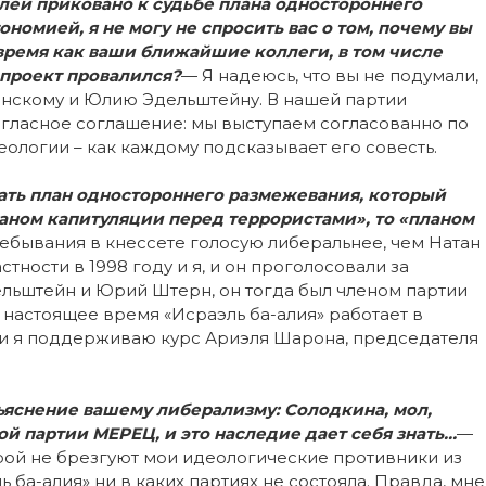
лей приковано к судьбе плана одностороннего
номией, я не могу не спросить вас о том, почему вы
время как ваши ближайшие коллеги, в том числе
 проект провалился?
— Я надеюсь, что вы не подумали,
анскому и Юлию Эдельштейну. В нашей партии
негласное соглашение: мы выступаем согласованно по
ологии – как каждому подсказывает его совесть.
ать план одностороннего размежевания, который
аном капитуляции перед террористами», то «планом
ебывания в кнессете голосую либеральнее, чем Натан
стности в 1998 году и я, и он проголосовали за
льштейн и Юрий Штерн, он тогда был членом партии
В настоящее время «Исраэль ба-алия» работает в
 и я поддерживаю курс Ариэля Шарона, председателя
бъяснение вашему либерализму: Солодкина, мол,
ой партии МЕРЕЦ, и это наследие дает себя знать…
—
рой не брезгуют мои идеологические противники из
ь ба-алия» ни в каких партиях не состояла. Правда, мне