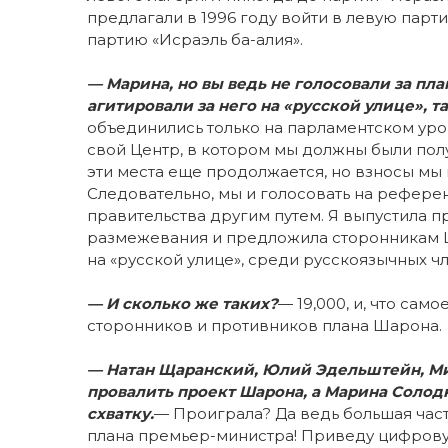
предлагали в 1996 году войти в левую парти
партию «Исраэль ба-алия».
— Марина, но вы ведь не голосовали за пл
агитировали за него на «русской улице», т
объединились только на парламентском уров
свой Центр, в котором мы должны были полу
эти места еще продолжается, но взносы мы п
Следовательно, мы и голосовать на рефере
правительства другим путем. Я выпустила 
размежевания и предложила сторонникам 
на «русской улице», среди русскоязычных ч
— И сколько же таких?
— 19,000, и, что сам
сторонников и противников плана Шарона.
— Натан Щаранский, Юлий Эдельштейн, Ми
провалить проект Шарона, а Марина Солод
схватку.
— Проиграла? Да ведь большая час
плана премьер-министра! Приведу цифровую