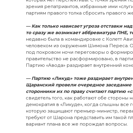
зрения репатриантов, избранные ими «слуги
партиям правого толка сбросить правого ж
— Как только нависает угроза отставки н
то сразу же возникает аббревиатура ПНЕ, 
недавно была в командировке с Колетт Авит
человеком из окружения Шимона Переса. Он
под покровом ночи переговоры о формиров
правительство не расформировано, в парт
Партию «Авода» раздирает внутренний кон
— Партию «Ликуд» тоже раздирает внутрен
Щаранский провели очередное заседание 
сторонники их по праву считают партию «с
свидетель того, как работают обе стороны н
демократия в «Ликуде», когда слышны все го
которую защищают премьер-министр, перв
требуют от Шарона представить им такой п
вариант плана все же порождал вопросы.