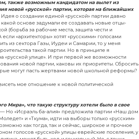
ом, также возможным кандидатом на вылет из
ния новой «русской» партии, которая на ближайших
 Идея о создании единой «русской» партии давно
на какой основе задумали ее создавать новые отцы-
ой (борьба за рабочие места, защита чести и
 А если «архитекторы» хотят «русскими» голосами
ь из сектора Газы, Иудеи и Самарии, то у меня
оительства такой партии. Но в принципе я
а «русской улице». И при первой же возможности
вания новой партии, каковы их приоритеты. Сбросить
торые могут пасть жертвами новой школьной реформы?
зависеть мое отношение к новой политической
о Мира», что такую структуру хотели было в свое
— Но «Исраэль ба-алия» предложила партии «Наш дом
«Моледет» и «Ткума», идти на выборы только «русским»
озможно как тогда, так и сейчас, широкое и прочное
ном голосов «русской» улицы еврейские поселения, у
итика, может быть, ход и гениальный. Но, с точки