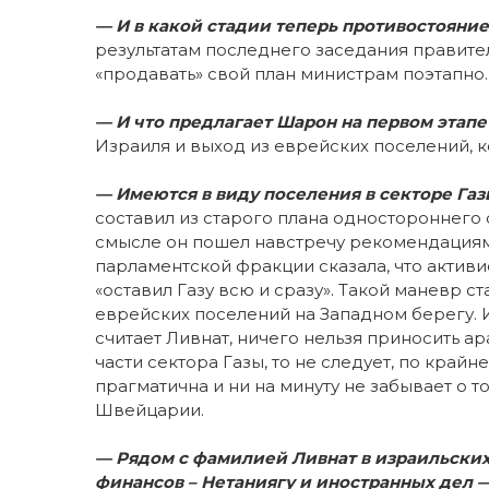
— И в какой стадии теперь противостояние
результатам последнего заседания правител
«продавать» свой план министрам поэтапно.
— И что предлагает Шарон на первом этапе
Израиля и выход из еврейских поселений, 
— Имеются в виду поселения в секторе Га
составил из старого плана одностороннего 
смысле он пошел навстречу рекомендациям
парламентской фракции сказала, что активи
«оставил Газу всю и сразу». Такой маневр 
еврейских поселений на Западном берегу. И
считает Ливнат, ничего нельзя приносить а
части сектора Газы, то не следует, по край
прагматична и ни на минуту не забывает о т
Швейцарии.
— Рядом с фамилией Ливнат в израильских 
финансов – Нетаниягу и иностранных дел 