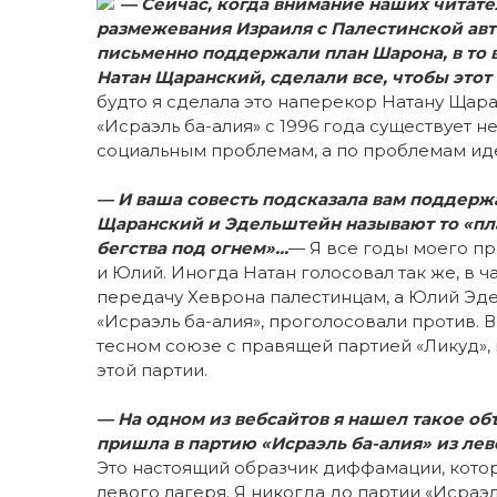
— Сейчас, когда внимание наших читате
размежевания Израиля с Палестинской авто
письменно поддержали план Шарона, в то 
Натан Щаранский, сделали все, чтобы этот
будто я сделала это наперекор Натану Щар
«Исраэль ба-алия» с 1996 года существует 
социальным проблемам, а по проблемам иде
— И ваша совесть подсказала вам поддерж
Щаранский и Эдельштейн называют то «пл
бегства под огнем»…
— Я все годы моего пр
и Юлий. Иногда Натан голосовал так же, в ча
передачу Хеврона палестинцам, а Юлий Эде
«Исраэль ба-алия», проголосовали против. 
тесном союзе с правящей партией «Ликуд»,
этой партии.
— На одном из вебсайтов я нашел такое о
пришла в партию «Исраэль ба-алия» из лев
Это настоящий образчик диффамации, кото
левого лагеря. Я никогда до партии «Исраэл