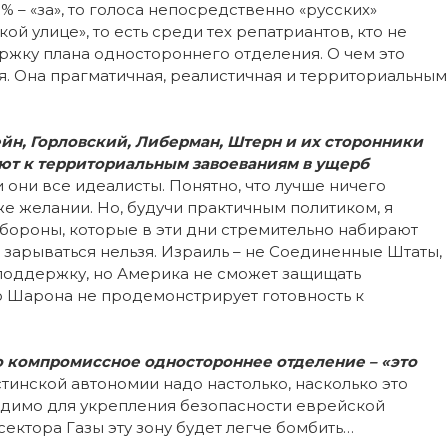
 – «за», то голоса непосредственно «русских»
кой улице», то есть среди тех репатриантов, кто не
ержку плана одностороннего отделения. О чем это
я. Она прагматичная, реалистичная и территориальным
н, Горловский, Либерман, Штерн и их сторонники
ют к территориальным завоеваниям в ущерб
 они все идеалисты. Понятно, что лучше ничего
же желании. Но, будучи практичным политиком, я
бороны, которые в эти дни стремительно набирают
о зарываться нельзя. Израиль – не Соединенные Штаты,
поддержку, но Америка не сможет защищать
о Шарона не продемонстрирует готовность к
о компромиссное одностороннее отделение – «это
тинской автономии надо настолько, насколько это
одимо для укрепления безопасности еврейской
сектора Газы эту зону будет легче бомбить…