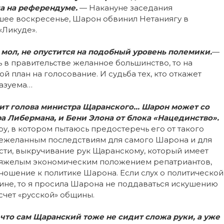
ла на референдуме.
— Накануне заседания
вшее воскресенье, Шарон обвинил Нетаниягу в
«Ликуде».
 мол, не опустится на подобный уровень полемики.
—
ь в правительстве желанное большинство, то на
 план на голосование. И судьба тех, кто откажет
казуема…
етит голова министра Щаранского… Шарон может со
ра Либермана, и Бени Элона от блока «Нацединство».
у, в котором пытаюсь предостеречь его от такого
нежеланным последствиям для самого Шарона и для
ности, выкручивание рук Щаранскому, который имеет
 тяжелым экономическим положением репатриантов,
тношение к политике Шарона. Если слух о политической
ине, то я просила Шарона не поддаваться искушению
 счет «русской» общины.
 что сам Щаранский тоже не сидит сложа руки, а уже