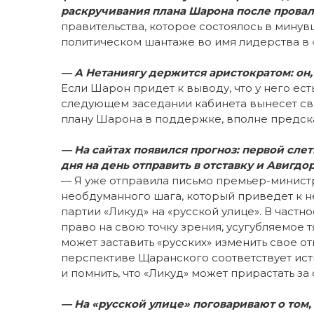
раскручивания плана Шарона после прова
правительства, которое состоялось в мину
политическом шантаже во имя лидерства в 
— А Нетаниягу держится аристократом: он,
Если Шарон придет к выводу, что у него ест
следующем заседании кабинета вынесет свой
плану Шарона в поддержке, вполне предс
— На сайтах появился прогноз: первой сл
дня на день отправить в отставку и Авигдо
— Я уже отправила письмо премьер-министр
необдуманного шага, который приведет к 
партии «Ликуд» на «русской улице». В част
право на свою точку зрения, усугубляемое
может заставить «русских» изменить свое о
перспективе Щаранского соответствует ист
и помнить, что «Ликуд» может прирастать за
— На «русской улице» поговаривают о том,