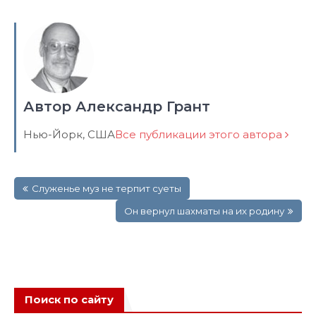
Автор Александр Грант
Нью-Йорк, США
Все публикации этого автора
Навигация
Служенье муз не терпит суеты
по
записям
Он вернул шахматы на их родину
Поиск по сайту