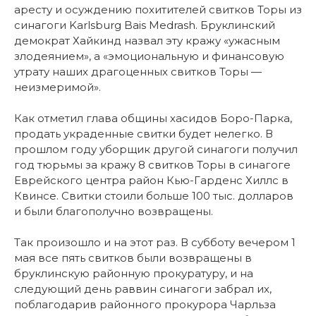
аресту и осуждению похитителей свитков Торы из
синагоги Karlsburg Bais Medrash. Бруклинский
демократ Хайкинд назвал эту кражу «ужасным
злодеянием», а «эмоциональную и финансовую
утрату наших драгоценных свитков Торы —
неизмеримой».
Как отметил глава общины хасидов Боро-Парка,
продать украденные свитки будет нелегко. В
прошлом году уборщик другой синагоги получил
год тюрьмы за кражу 8 свитков Торы в синагоге
Еврейского центра район Кью-Гарденс Хиллс в
Квинсе. Свитки стоили больше 100 тыс. долларов
и были благополучно возвращены.
Так произошло и на этот раз. В субботу вечером 1
мая все пять свитков были возвращены в
бруклинскую районную прокуратуру, и на
следующий день раввин синагоги забрал их,
поблагодарив районного прокурора Чарльза