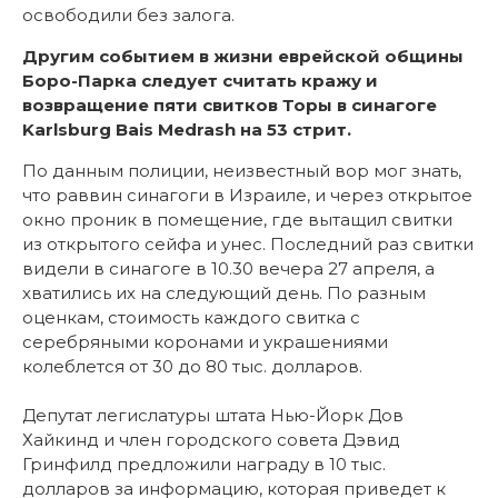
освободили без залога.
Другим событием в жизни еврейской общины
Боро-Парка следует считать кражу и
возвращение пяти свитков Торы в синагоге
Karlsburg Bais Medrash на 53 стрит.
По данным полиции, неизвестный вор мог знать,
что раввин синагоги в Израиле, и через открытое
окно проник в помещение, где вытащил свитки
из открытого сейфа и унес. Последний раз свитки
видели в синагоге в 10.30 вечера 27 апреля, а
хватились их на следующий день. По разным
оценкам, стоимость каждого свитка с
серебряными коронами и украшениями
колеблется от 30 до 80 тыс. долларов.
Депутат легислатуры штата Нью-Йорк Дов
Хайкинд и член городского совета Дэвид
Гринфилд предложили награду в 10 тыс.
долларов за информацию, которая приведет к