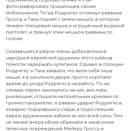
фотографировать пришельцев своим
мобильником. Тогда Родригес отпихнул раввина
Гросса, а Таха поднял с земли мешок, в котором
лежали плюшевый мишка и игрушечный водяной
пистолет, и трахнул этим мешком раввина по
голове.
Оказавшиеся рядом члены добровольной
народной еврейской дружины этого района
помогли задержать хулиганов. Однако в полиции
Родригес и Таха заявили, что вели себя тише
мыши, а в школьном дворе просто коротали
время до ухода Родригеса на работу. По их
словам, евреи накинулись на них, аки львы
рыкающие, оглушили непонятными криками по
громкоговорителю, и раввин ударил Родригеса,
коварно подкравшись сзади, а подоспевшие
евреи-дружинники избили их изо всей силы. Тем
не менее вчера обоих обвинили в нанесении
телесных повреждений Мейеру Гроссу и