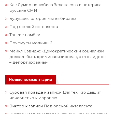
Как Лумер полюбила Зеленского и потеряла
русские СМИ
Будущее, которое мы выбираем
Под опекой интеллекта
Тонкие намёки
Почему ты молчишь?
Майкл Сэвидж: «Демократический социализм
должен быть криминализирован, а его лидеры
– депортированы»
Новые комментарии
Суровая правда
к записи
Для тех, кто дышит
ненавистью к Израилю
Виктор
к записи
Под опекой интеллекта
Виктор
к записи
Для тех, кто дышит ненавистью