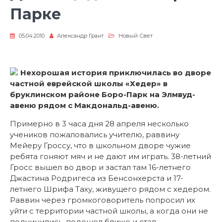
Парке
05.04.2010
Александр Грант
Новый Свет
Нехорошая история приключилась во дворе
частной еврейской школы «Хедер» в
бруклинском районе Боро-Парк на Элмвуд-
авеню рядом с Макдональд-авеню.
Примерно в 3 часа дня 28 апреля несколько
учеников пожаловались учителю, раввину
Мейеру Гроссу, что в школьном дворе чужие
ребята гоняют мяч и не дают им играть. 38-летний
Гросс вышел во двор и застал там 16-летнего
Джастина Родригеса из Бенсонхерста и 17-
летнего Шрифа Таху, живущего рядом с хедером.
Раввин через громкоговоритель попросил их
уйти с территории частной школы, а когда они не
подчинились, подошел ближе и стал