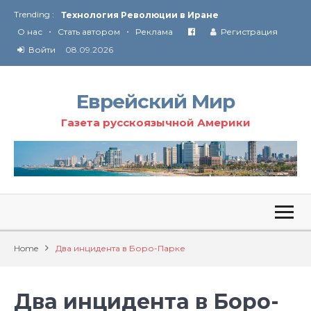
Ю
ридические услуги адвокатской коллегии «Эли Гервиц»: полное сопровождение на всех этапах
Trending :
•
•
От Ирана до Ливана и Газы
О нас
Стать автором
Реклама
Регистрация
Войти
08.09.2026
Еврейский Мир
Газета русскоязычной Америки
Home
Два инцидента в Боро-Парке
Два инцидента в Боро-