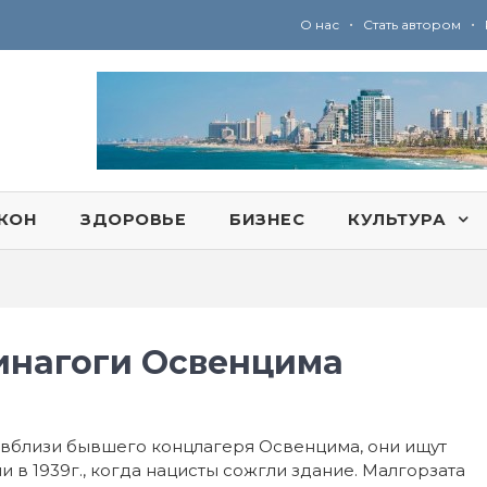
•
•
О нас
Стать автором
Ю
ридические услуги адвокатской коллегии «Эли Гервиц»: полное сопровождение на всех этапах
КОН
ЗДОРОВЬЕ
БИЗНЕС
КУЛЬТУРА
инагоги Освенцима
 вблизи бывшего концлагеря Освенцима, они ищут
 в 1939г., когда нацисты сожгли здание. Малгорзата