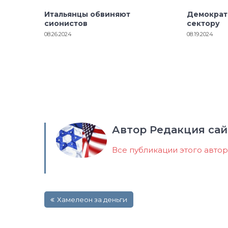
Итальянцы обвиняют
Демократ
сионистов
сектору
08.26.2024
08.19.2024
Автор Редакция сай
Все публикации этого авто
Навигация
Хамелеон за деньги
по
записям