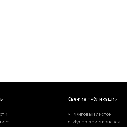
лы
Свежие публикации
сти
Фиговый листок
тика
Иудео-христианская