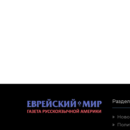
Разде
Ново
Поли