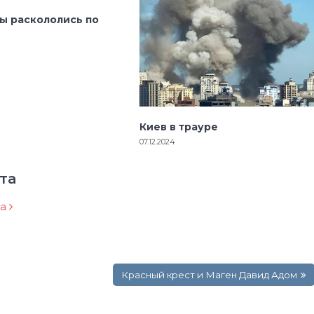
ы раскололись по
Киев в трауре
07.12.2024
та
ра
Красный крест и Маген Давид Адом