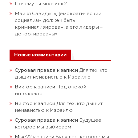
Почему ты молчишь?
Майкл Сэвидж: «Демократический
социализм должен быть
криминализирован, а его лидеры –
депортированы»
Новые комментарии
Суровая правда
к записи
Для тех, кто
дышит ненавистью к Израилю
Виктор
к записи
Под опекой
интеллекта
Виктор
к записи
Для тех, кто дышит
ненавистью к Израилю
Суровая правда
к записи
Будущее,
которое мы выбираем
Mike22
к записи
Будущее, которое мы