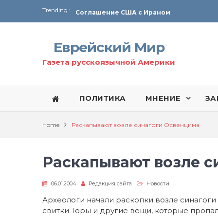
Trending :
Соглашение США с Ираном
Технология Революции в Иране
Еврейский Мир
От Ирана до Ливана и Газы
Газета русскоязычной Америки
ПОЛИТИКА
МНЕНИЕ
ЗА
Home
Раскапывают возле синагоги Освенцима
Раскапывают возле с
06.01.2004
Редакция сайта
Новости
Археологи начали раскопки возле синагоги
свитки Торы и другие вещи, которые пропали