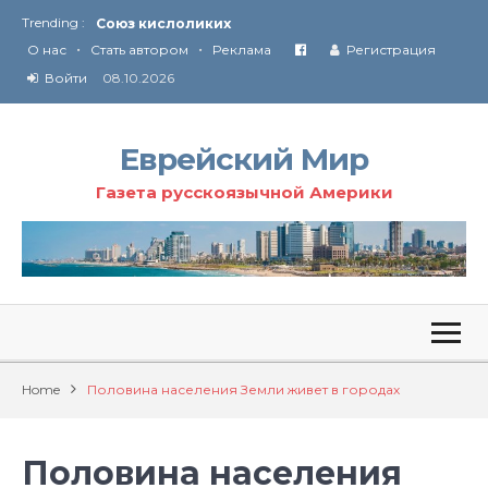
Trending :
Союз кислоликих
•
•
Соглашение США с Ираном
О нас
Стать автором
Реклама
Регистрация
Технология Революции в Иране
Войти
08.10.2026
От Ирана до Ливана и Газы
Еврейский Мир
Газета русскоязычной Америки
Home
Половина населения Земли живет в городах
Половина населения