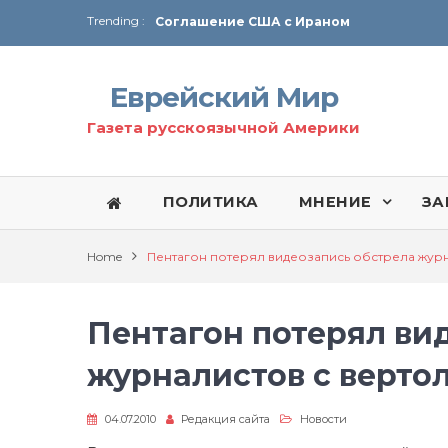
Trending :
Соглашение США с Ираном
Технология Революции в Иране
Еврейский Мир
От Ирана до Ливана и Газы
Газета русскоязычной Америки
ПОЛИТИКА
МНЕНИЕ
ЗА
Home
Пентагон потерял видеозапись обстрела журн
Пентагон потерял ви
журналистов с верто
04.07.2010
Редакция сайта
Новости