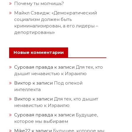
Почему ты молчишь?
Майкл Сэвидж: «Демократический
социализм должен быть
криминализирован, а его лидеры –
депортированы»
Новые комментарии
Суровая правда
к записи
Для тех, кто
дышит ненавистью к Израилю
Виктор
к записи
Под опекой
интеллекта
Виктор
к записи
Для тех, кто дышит
ненавистью к Израилю
Суровая правда
к записи
Будущее,
которое мы выбираем
Mike22
к записи
Будущее, которое мы