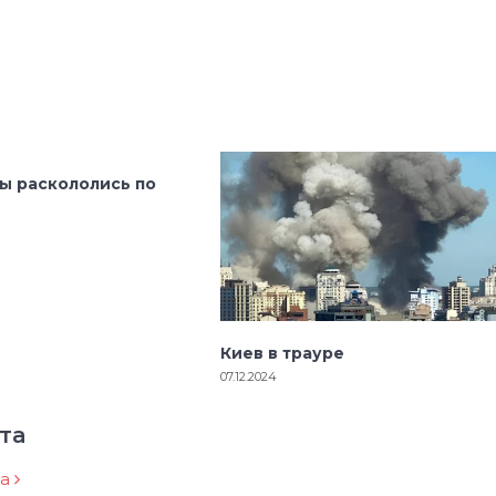
ы раскололись по
Киев в трауре
07.12.2024
та
ра