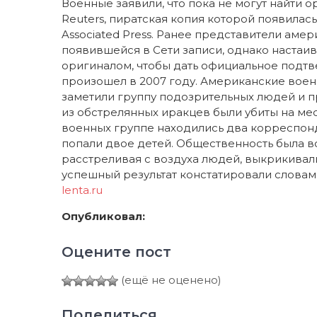
Военные заявили, что пока не могут найти 
Reuters, пиратская копия которой появилась
Associated Press. Ранее представители ам
появившейся в Сети записи, однако настаив
оригиналом, чтобы дать официальное подтв
произошел в 2007 году. Американские воен
заметили группу подозрительных людей и п
из обстрелянных иракцев были убиты на ме
военных группе находились два корреспонде
попали двое детей. Общественность была в
расстреливая с воздуха людей, выкрикивали 
успешный результат констатировали словами
lenta.ru
Опубликовал:
Оцените пост
(ещё не оценено)
Поделиться