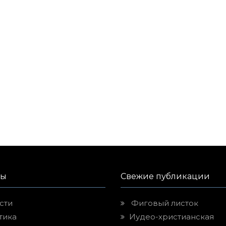
лы
Свежие публикации
сти
Фиговый листок
тика
Иудео-христианская