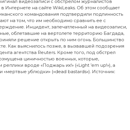
оригинал видеозаписи с обстрелом журналистов
 в Интернете на сайте WikiLeaks. Об этом сообщает
ериканского командования подтвердили подлинность
ают на том, что им необходимо сравнить ее с
ерждение. Инцидент, запечатленный на видеозаписи,
ные, облетавшие на вертолете территорию Багдада,
риняли решение открыть по ним огонь. Большинство
сте. Как выяснилось позже, в вызвавшей подозрения
нта агентства Reuters. Кроме того, под обстрел
озмущена циничностью военных, которые,
реплики вроде «Поджарь их!» («Light ’em up!»), а
 «мертвые ублюдки» («dead bastards»). Источник: