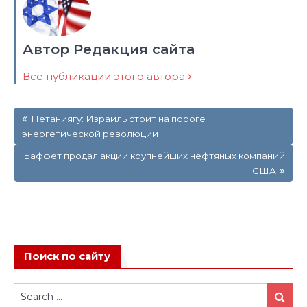
Автор Редакция сайта
Все публикации этого автора
Навигация
Нетаниягу: Израиль стоит на пороге
по
энергетической революции
записям
Баффет продал акции крупнейших нефтяных компаний
США
Поиск по сайту
Search
Search
for: