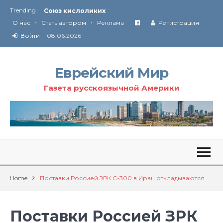
Союз кислоликих
Trending :
Соглашение США с Ираном
•
•
О нас
Стать автором
Реклама
Регистрация
Технология Революции в Иране
Войти
08.06.2026
От Ирана до Ливана и Газы
Еврейский Мир
Газета русскоязычной Америки
Home
Поставки Россией ЗРК С-300 в Иран откладываются
Поставки Россией ЗРК