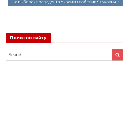
На выборах президента Украины победил Янукович
Поиск по сайту
Search
Search
for: