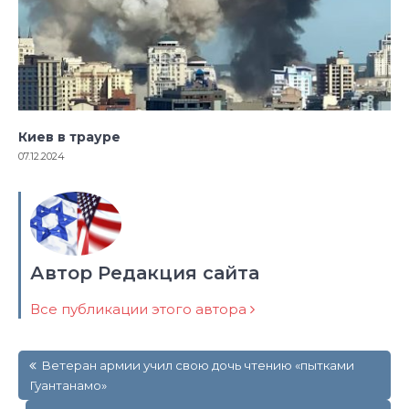
Киев в трауре
07.12.2024
Автор Редакция сайта
Все публикации этого автора
Навигация
Ветеран армии учил свою дочь чтению «пытками
по
Гуантанамо»
записям