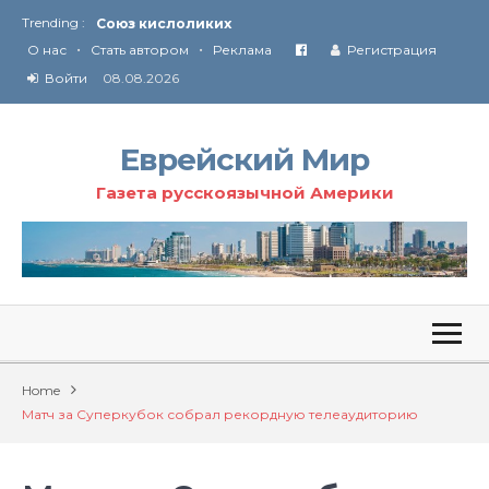
Trending :
Союз кислоликих
•
•
Соглашение США с Ираном
О нас
Стать автором
Реклама
Регистрация
Технология Революции в Иране
Войти
08.08.2026
От Ирана до Ливана и Газы
Еврейский Мир
Газета русскоязычной Америки
Home
Матч за Суперкубок собрал рекордную телеаудиторию