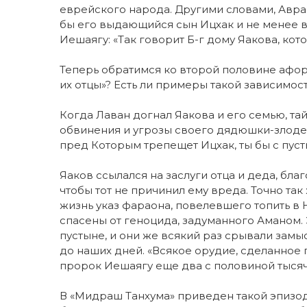
еврейского народа. Другими словами, Авраа
бы его выдающийся сын Ицхак и не менее в
Иешаягу: «Так говорит Б-г дому Яакова, кото
Теперь обратимся ко второй половине афор
их отцы»? Есть ли примеры такой зависимос
Когда Лаван догнал Яакова и его семью, тай
обвинения и угрозы своего дядюшки-злодея?
пред Которым трепещет Ицхак, ты бы с пусты
Яаков ссылался на заслуги отца и деда, бл
чтобы тот не причинил ему вреда. Точно та
жизнь указ фараона, повелевшего топить в
спасены от геноцида, задуманного Аманом.
пустыне, и они же всякий раз срывали зам
до наших дней. «Всякое орудие, сделанное пр
пророк Иешаягу еще два с половиной тысяч
В «Мидраш Танхума» приведен такой эпизо