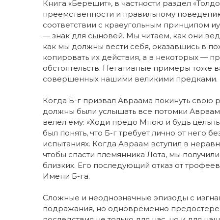
Книга «Берешит», в частности раздел «Толдо
преемственности и правильному поведению
соответствии с краеугольным принципом иу
— знак для сыновей. Мы читаем, как они вед
как мы должны вести себя, оказавшись в по
копировать их действия, а в некоторых — п
обстоятельств. Негативные примеры тоже в
совершенных нашими великими предками.
Когда Б-г призвал Авраама покинуть свою р
должны были услышать все потомки Авраам
велел ему: «Ходи предо Мною и будь цельны
был понять, что Б-г требует лично от него 
испытаниях. Когда Авраам вступил в нерав
чтобы спасти племянника Лота, мы получили
близких. Его последующий отказ от трофее
Имени Б-га.
Сложные и неоднозначные эпизоды с изгна
подражания, но одновременно предостерег
последствия не только для нас, но и для на