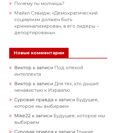
Почему ты молчишь?
Майкл Сэвидж: «Демократический
социализм должен быть
криминализирован, а его лидеры –
депортированы»
Новые комментарии
Виктор
к записи
Под опекой
интеллекта
Виктор
к записи
Для тех, кто дышит
ненавистью к Израилю
Суровая правда
к записи
Будущее,
которое мы выбираем
Mike22
к записи
Будущее, которое мы
выбираем
Суровая правда
к записи
Тонкие