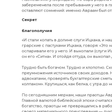
забеременела после пребывания у него в п
оставляют сомнений: именно Авраам был от
Секрет
благополучия
«И стали копать в долине слуги Ицхака, и н
грарские с пастухами Ицхака, говоря: «Это 
оспаривали его у него. И выкопали (слуги И
он его «Ситна». И отойдя оттуда, он выкопал 
Трудно быть богачом. Трудно и хлопотно. Ск
преумножения источников своих доходов. Н
адвокатами, проверять бухгалтерские сметы
колпаком». Крутишься, как белка, с утра до н
По сегодняшним меркам, наши праотцы Авр
Главной валютой библейской эпохи считался
богатство, праотцы не превращались в рабов
своего материального преуспевания — дух