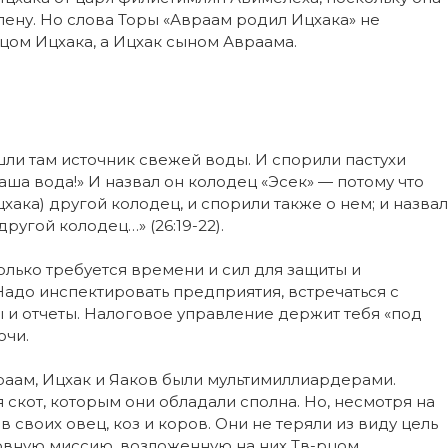
лену. Но слова Торы «Авраам родил Ицхака» не
цом Ицхака, а Ицхак сыном Авраама.
ашли там источник свежей воды. И спорили пастухи
наша вода!» И назвал он колодец «Эсек» — потому что
цхака) другой колодец, и спорили также о нем; и назвал
другой колодец…» (26:19-22).
олько требуется времени и сил для защиты и
адо инспектировать предприятия, встречаться с
 и отчеты. Налоговое управление держит тебя «под
очи.
аам, Ицхак и Яаков были мультимиллиардерами.
 скот, которым они обладали сполна. Но, несмотря на
 своих овец, коз и коров. Они не теряли из виду цель
овную миссию, возложенную на них Тв-рцом