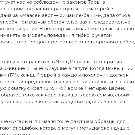
т» учат нас не соблюдению законов Торы, а
 на примере наших праотцев и праматерей в
даизма: «Маасей авот — симан ле-баним», дела отцов
ут себя при разных обстоятельствах и, следовательно,
хожей ситуации. В некоторых случаях мы должны точно
рименять их модель поведения гибко, с учетом
ажны: Тора предостерегает нас от повторения ошибок,
одину и отправиться в Эрец Исраэль, этот призыв
а, жившие и ныне живущие в галуте. Когда Вс-вышний
м» (17:1), каждый еврей в каждом поколении должен
беззаветной преданности и душевной стойкости в любых
ную схватку с коалиционной армией четырех царей,
 образец того, как надо защищать свою семью, своих
в учит нас проявлять благородство ради освящения
нием Агари и Ишмаэля тоже дают нам образцы для
ают от ошибок, которые могут иметь далеко идущие
ших потомков.