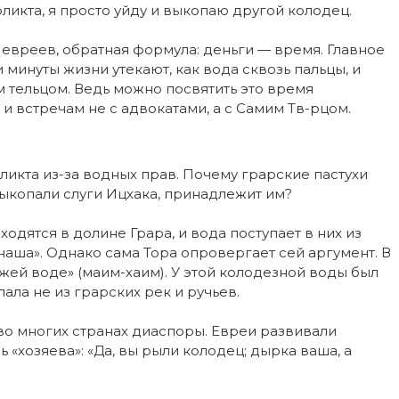
ликта, я просто уйду и выкопаю другой колодец.
, евреев, обратная формула: деньги — время. Главное
 минуты жизни утекают, как вода сквозь пальцы, и
м тельцом. Ведь можно посвятить это время
 встречам не с адвокатами, а с Самим Тв-рцом.
фликта из-за водных прав. Почему грарские пастухи
выкопали слуги Ицхака, принадлежит им?
одятся в долине Грара, и вода поступает в них из
аша». Однако сама Тора опровергает сей аргумент. В
вежей воде» (маим-хаим). У этой колодезной воды был
ала не из грарских рек и ручьев.
во многих странах диаспоры. Евреи развивали
 «хозяева»: «Да, вы рыли колодец; дырка ваша, а