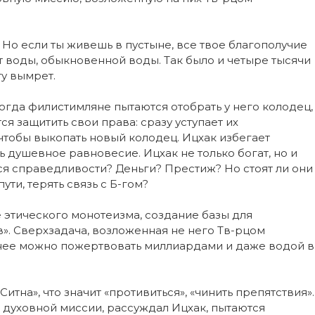
Но если ты живешь в пустыне, все твое благополучие
от воды, обыкновенной воды. Так было и четыре тысячи
ту вымрет.
когда филистимляне пытаются отобрать у него колодец,
я защитить свои права: сразу уступает их
чтобы выкопать новый колодец. Ицхак избегает
ь душевное равновесие. Ицхак не только богат, но и
ься справедливости? Деньги? Престиж? Но стоят ли они
ути, терять связь с Б-гом?
е этического монотеизма, создание базы для
». Сверхзадача, возложенная не него Тв-рцом
 нее можно пожертвовать миллиардами и даже водой в
тна», что значит «противиться», «чинить препятствия».
 духовной миссии, рассуждал Ицхак, пытаются