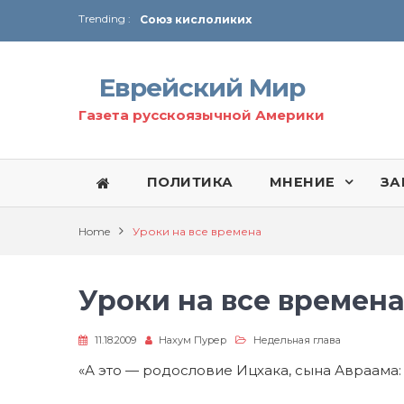
Trending :
Соглашение США с Ираном
Технология Революции в Иране
Еврейский Мир
От Ирана до Ливана и Газы
Газета русскоязычной Америки
ПОЛИТИКА
МНЕНИЕ
ЗА
Home
Уроки на все времена
Уроки на все времен
11.18.2009
Нахум Пурер
Недельная глава
«А это — родословие Ицхака, сына Авраама: 