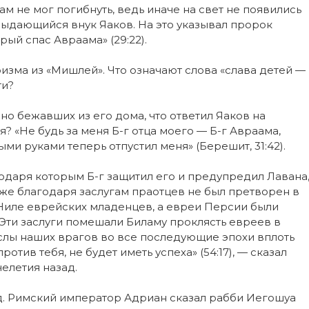
м не мог погибнуть, ведь иначе на свет не появились
ыдающийся внук Яаков. На это указывал пророк
рый спас Авраама» (29:22).
изма из «Мишлей». Что означают слова «слава детей —
ти?
но бежавших из его дома, что ответил Яаков на
 «Не будь за меня Б-г отца моего — Б-г Авраама,
ми руками теперь отпустил меня» (Берешит, 31:42).
агодаря которым Б-г защитил его и предупредил Лавана
к же благодаря заслугам праотцев не был претворен в
 Ниле еврейских младенцев, а евреи Персии были
 Эти заслуги помешали Биламу проклясть евреев в
ыслы наших врагов во все последующие эпохи вплоть
отив тебя, не будет иметь успеха» (54:17), — сказал
елетия назад.
д. Римский император Адриан сказал рабби Иегошуа