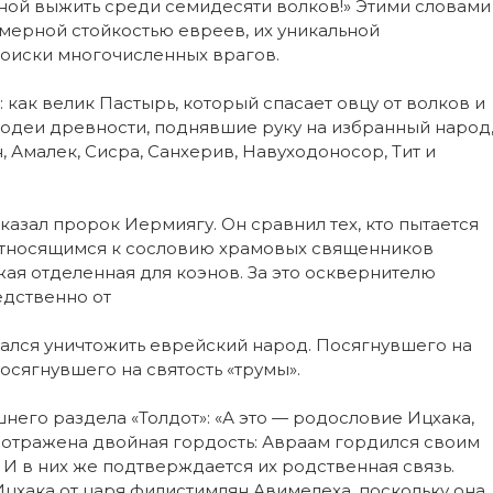
бной выжить среди семидесяти волков!» Этими словами
мерной стойкостью евреев, их уникальной
оиски многочисленных врагов.
 как велик Пастырь, который спасает овцу от волков и
лодеи древности, поднявшие руку на избранный народ
, Амалек, Сисра, Санхерив, Навуходоносор, Тит и
азал пророк Иермиягу. Он сравнил тех, кто пытается
 относящимся к сословию храмовых священников
ожая отделенная для коэнов. За это осквернителю
едственно от
 пытался уничтожить еврейский народ. Посягнувшего на
посягнувшего на святость «трумы».
его раздела «Толдот»: «А это — родословие Ицхака,
х отражена двойная гордость: Авраам гордился своим
И в них же подтверждается их родственная связь.
цхака от царя филистимлян Авимелеха, поскольку она