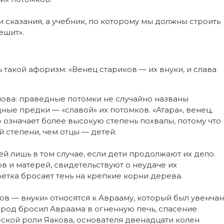
и сказания, а учебник, по которому мы должны строить
ешит».
 такой афоризм: «Венец стариков — их внуки, и слава
ова: праведные потомки не случайно названы
ные предки — «славой» их потомков. «Атара», венец,
» означает более высокую степень похвалы, потому что
 степени, чем отцы — детей.
ей лишь в том случае, если дети продолжают их дело.
в и матерей, свидетельствуют о неудаче их
ветка бросает тень на крепкие корни дерева.
ов — внуки» относятся к Аврааму, который был увенчан
мрод бросил Авраама в огненную печь, спасение
ской роли Яакова, основателя двенадцати колен