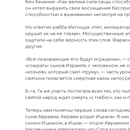
бен Ханании: «Как велика сила овцы, спосо
он хотел выразить свое восхищение беспри
способностью к выживанию несмотря на пр
Но ответил рабби Иегошуа: «Нет, император:
крушит их на ее глазах». Могущественные з
ощутили на себе верность этих слов: Фараон
другие.
«Все пожирающие его будут осуждены», — ск
«сожрать» сынов Израиля, с человеком, не
«коэнов», который съел «труму», — часть ур
святыни полагается смертная казнь непоср
Б-га. Та же участь постигала всех тех, кто
святой народ ждет смерть «с Небес», как и 
Теперь нам понятны первые слова сегодняшн
сына Авраама: Авраам родил Ицхака». В ни
сыном Ицхаком, а Ицхак — отцом Авраамом. 
Насмешники утверждали, что Сара родила И