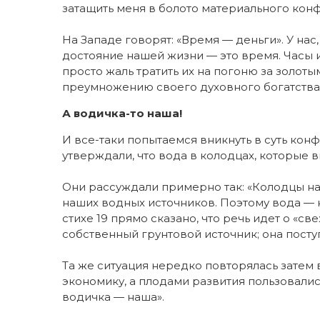
затащить меня в болото материального конф
На Западе говорят: «Время — деньги». У нас
достояние нашей жизни — это время. Часы и
просто жаль тратить их на погоню за золоты
преумножению своего духовного богатства и
А водичка-то наша!
И все-таки попытаемся вникнуть в суть кон
утверждали, что вода в колодцах, которые 
Они рассуждали примерно так: «Колодцы нах
наших водных источников. Поэтому вода — н
стихе 19 прямо сказано, что речь идет о «с
собственный грунтовой источник; она поступ
Та же ситуация нередко повторялась затем 
экономику, а плодами развития пользовались
водичка — наша».