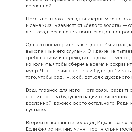
вселенной.
Нефть называют сегодня «черным золотом». 
и сама жизнь зависят от «белого золота» — 
лет назад: если нечем поить скот, он попрос
Однако посмотрите, как ведет себя Ицхак, 
выкопанный его слугами. Он даже не пытаетс
требованиям и переходит на другое место, 
конфликта, чтобы сберечь время и сохранит
мудр. Что он выиграет, если будет добиват
того, чтобы ради них сбиваться с духовного п
Ведь главное для него — эта связь, развити
строительства будущей нации «священников
вселенной, важнее всего остального. Ради
пустыне.
Второй выкопанный колодец Ицхак назвал «Си
Если филистимляне чинят препятствия моей