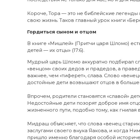
Короче, Тора — это не библейские легенды 
свою жизнь. Таков главный урок книги «Бер
Гордиться сыном и отцом
В книге «Мишлей» (Притчи царя Шломо) есть
детей — их отцы» (17:6).
Мудрый царь Шломо аккуратно подбирал сл
«венцом» своих дедов и прадедов, а правед
важнее, чем «тиферет», слава. Слово «венец
достойные дети возвышают отцов в большей
Впрочем, родители становятся «славой» дет
Недостойные дети позорят доброе имя отцо
жизненного пути, подобно тому, как гнилая 
Мидраш объясняет, что слова «венец старик
заслугами своего внука Яакова, и когда Ни
пришло именно благодаря особой историче