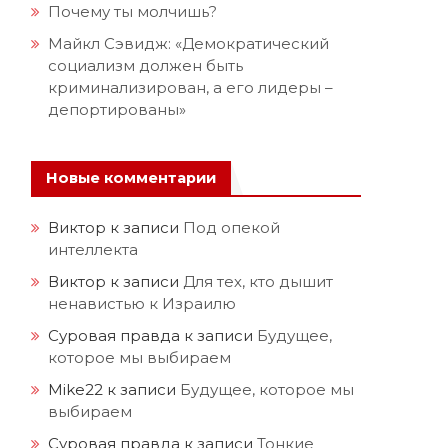
Почему ты молчишь?
Майкл Сэвидж: «Демократический
социализм должен быть
криминализирован, а его лидеры –
депортированы»
Новые комментарии
Виктор
к записи
Под опекой
интеллекта
Виктор
к записи
Для тех, кто дышит
ненавистью к Израилю
Суровая правда
к записи
Будущее,
которое мы выбираем
Mike22
к записи
Будущее, которое мы
выбираем
Суровая правда
к записи
Тонкие