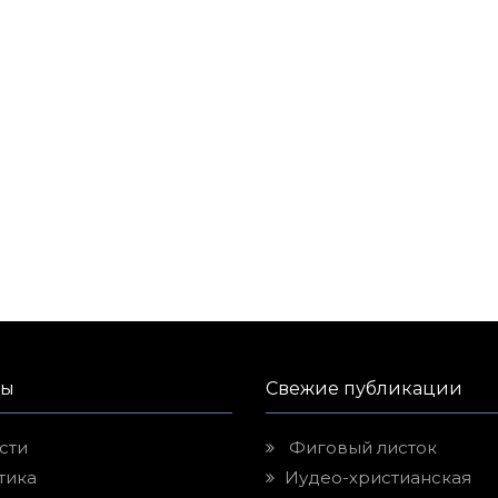
лы
Свежие публикации
сти
Фиговый листок
тика
Иудео-христианская