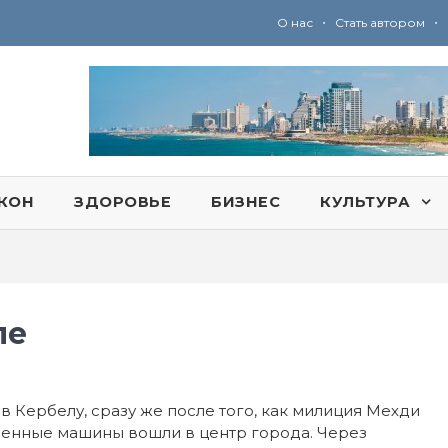
•
•
О нас
Стать автором
Ю
ридические услуги адвокатской коллегии «Эли Гервиц»: полное сопровождение на всех этапах
КОН
ЗДОРОВЬЕ
БИЗНЕС
КУЛЬТУРА
ле
 Кербелу, сразу же после того, как милиция Мехди
военные машины вошли в центр города. Через