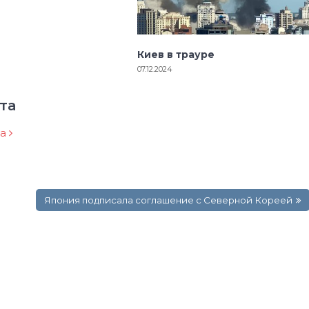
Киев в трауре
07.12.2024
та
ра
Япония подписала соглашение с Северной Кореей