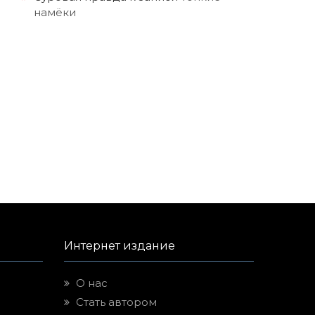
намёки
Интернет издание
О нас
Стать автором