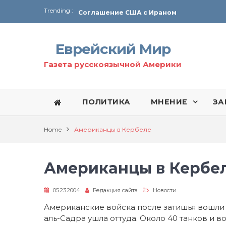
Trending :
Соглашение США с Ираном
Технология Революции в Иране
Еврейский Мир
От Ирана до Ливана и Газы
Газета русскоязычной Америки
ПОЛИТИКА
МНЕНИЕ
ЗА
Home
Американцы в Кербеле
Американцы в Кербе
05.23.2004
Редакция сайта
Новости
Американские войска после затишья вошли в
аль-Садра ушла оттуда. Около 40 танков и 