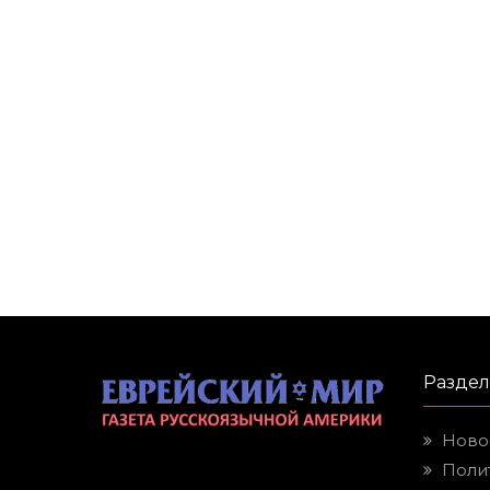
Разде
Ново
Поли