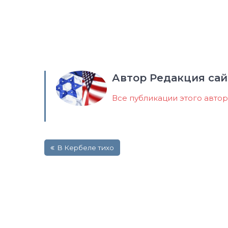
Автор Редакция сай
Все публикации этого авто
Навигация
В Кербеле тихо
по
записям