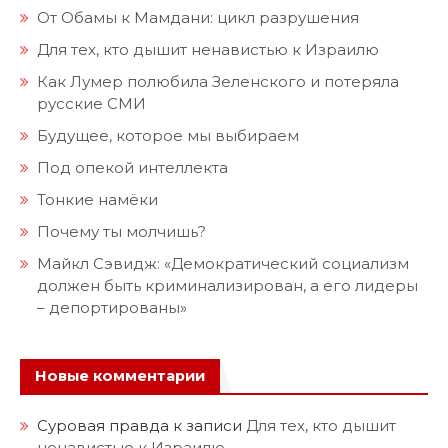
От Обамы к Мамдани: цикл разрушения
Для тех, кто дышит ненавистью к Израилю
Как Лумер полюбила Зеленского и потеряла
русские СМИ
Будущее, которое мы выбираем
Под опекой интеллекта
Тонкие намёки
Почему ты молчишь?
Майкл Сэвидж: «Демократический социализм
должен быть криминализирован, а его лидеры
– депортированы»
Новые комментарии
Суровая правда
к записи
Для тех, кто дышит
ненавистью к Израилю