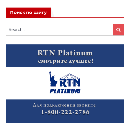
Поиск по сайту
Search
Search
for: