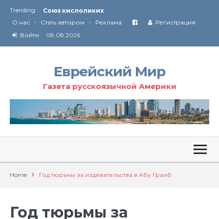
Trending :
Союз кислоликих
•
•
Соглашение США с Ираном
О нас
Стать автором
Реклама
Регистрация
Технология Революции в Иране
Войти
08.08.2026
От Ирана до Ливана и Газы
Еврейский Мир
Газета русскоязычной Америки
Home
Год тюрьмы за издевательства в Абу Граиб
Год тюрьмы за