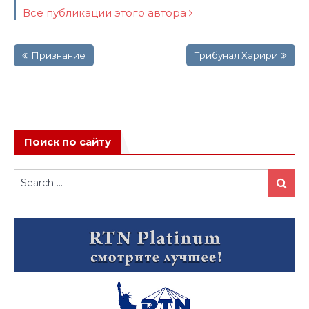
Все публикации этого автора
Навигация
Признание
Трибунал Харири
по
записям
Поиск по сайту
Search
Search
for: