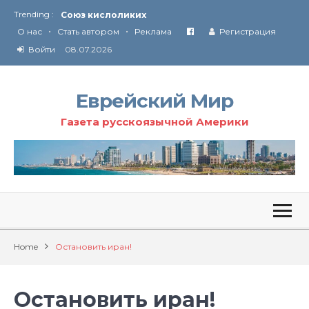
Trending :
Союз кислоликих
•
•
Соглашение США с Ираном
О нас
Стать автором
Реклама
Регистрация
Технология Революции в Иране
Войти
08.07.2026
От Ирана до Ливана и Газы
Еврейский Мир
Газета русскоязычной Америки
Home
Остановить иран!
Остановить иран!