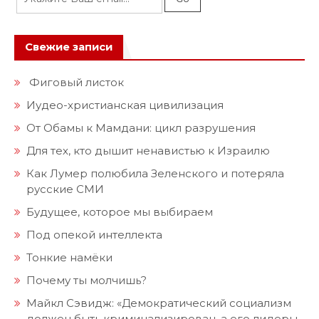
Свежие записи
Фиговый листок
Иудео-христианская цивилизация
От Обамы к Мамдани: цикл разрушения
Для тех, кто дышит ненавистью к Израилю
Как Лумер полюбила Зеленского и потеряла
русские СМИ
Будущее, которое мы выбираем
Под опекой интеллекта
Тонкие намёки
Почему ты молчишь?
Майкл Сэвидж: «Демократический социализм
должен быть криминализирован, а его лидеры