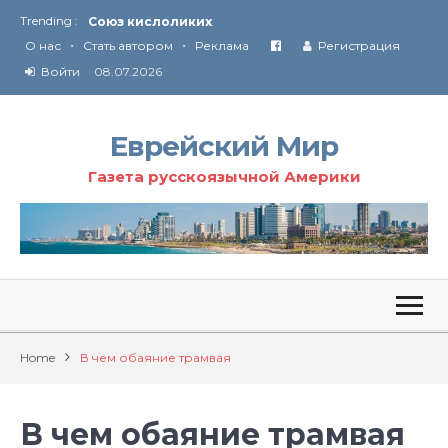
Союз кислоликих
Trending :
Соглашение США с Ираном
•
•
О нас
Стать автором
Реклама
Регистрация
Технология Революции в Иране
Войти
08.07.2026
От Ирана до Ливана и Газы
Еврейский Мир
Газета русскоязычной Америки
Home
В чем обаяние трамвая
В чем обаяние трамвая