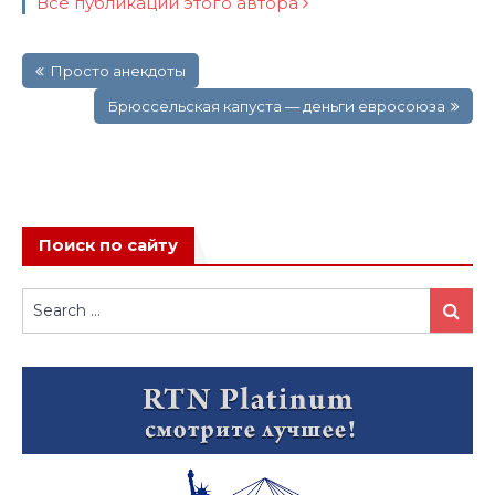
Все публикации этого автора
Навигация
Просто анекдоты
по
записям
Бpюссельская капуста — деньги евpосоюза
Поиск по сайту
Search
Search
for: