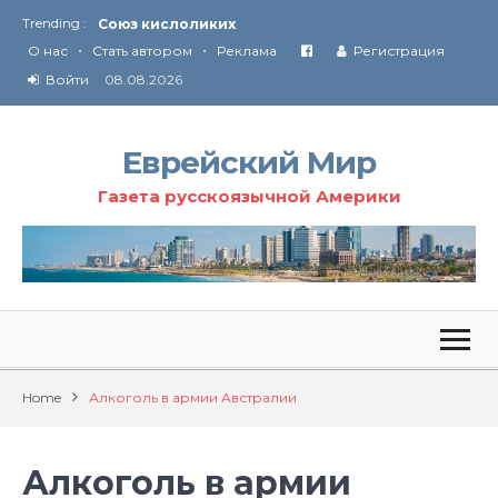
Trending :
Союз кислоликих
•
•
Соглашение США с Ираном
О нас
Стать автором
Реклама
Регистрация
Технология Революции в Иране
Войти
08.08.2026
От Ирана до Ливана и Газы
Еврейский Мир
Газета русскоязычной Америки
Home
Алкоголь в армии Австралии
Алкоголь в армии