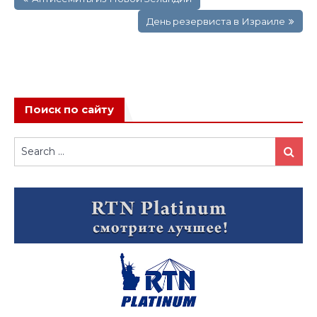
по
записям
День резервиста в Израиле
Поиск по сайту
Search
Search
for: