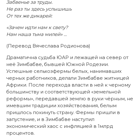
Забвенье за труды.
Не раз ты здесь услышишь
От тех же дикарей:
«Зачем идти нам к свету?
Нам наша тьма милей» …
(Перевод Вячеслава Родионова)
Драматична судьба ЮАР и лежащей на север от
неё Зимбабве, бывшей Южной Родезии.
Успешные сельхозфермы белых, нанимавших
черных работников, делали Зимбабве житницей
Африки. После перехода власти в ней к черному
большинству и соответствующей «земельной
реформы», передавшей землю в руки чёрным, не
имевшим традиции хозяйствования, белым
пришлось покинуть страну. Фермы пришли в
запустение, и в Зимбабве наступил
экономический хаос с инфляцией в 1млрд
процентов.