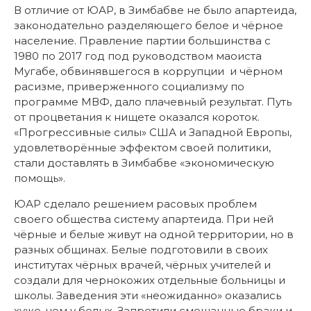
В отличие от ЮАР, в Зимбабве не было апартеида,
законодательно разделяющего белое и чёрное
население. Правление партии большинства с
1980 по 2017 год под руководством маоиста
Мугабе, обвинявшегося в коррупции и чёрном
расизме, приверженного социализму по
программе МВФ, дало плачевный результат. Путь
от процветания к нищете оказался короток.
«Прогрессивные силы» США и Западной Европы,
удовлетворённые эффектом своей политики,
стали доставлять в Зимбабве «экономическую
помощь».
ЮАР сделало решением расовых проблем
своего общества систему апартеида. При ней
чёрные и белые живут на одной территории, но в
разных общинах. Белые подготовили в своих
институтах чёрных врачей, чёрных учителей и
создали для чернокожих отдельные больницы и
школы. Заведения эти «неожиданно» оказались
хуже, чем у белых. Запретили смешанные браки и