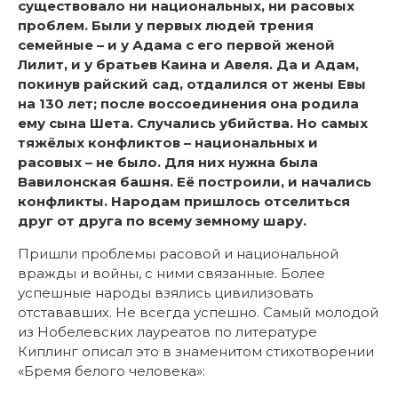
существовало ни национальных, ни расовых
проблем. Были у первых людей трения
семейные – и у Адама с его первой женой
Лилит, и у братьев Каина и Авеля. Да и Адам,
покинув райский сад, отдалился от жены Евы
на 130 лет; после воссоединения она родила
ему сына Шета. Случались убийства. Но самых
тяжёлых конфликтов – национальных и
расовых – не было. Для них нужна была
Вавилонская башня. Её построили, и начались
конфликты. Народам пришлось отселиться
друг от друга по всему земному шару.
Пришли проблемы расовой и национальной
вражды и войны, с ними связанные. Более
успешные народы взялись цивилизовать
отстававших. Не всегда успешно. Самый молодой
из Нобелевских лауреатов по литературе
Киплинг описал это в знаменитом стихотворении
«Бремя белого человека»: