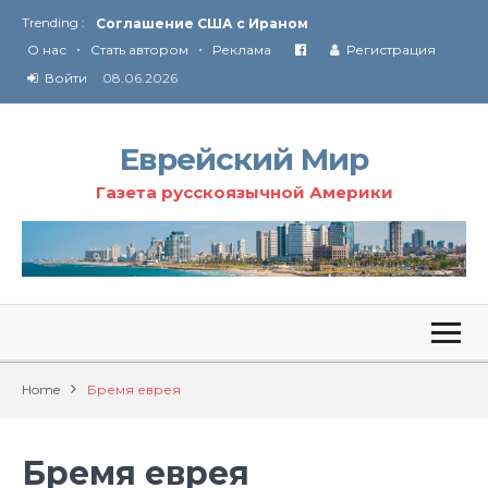
Trending :
Соглашение США с Ираном
•
•
Технология Революции в Иране
О нас
Стать автором
Реклама
Регистрация
Войти
08.06.2026
От Ирана до Ливана и Газы
Еврейский Мир
Газета русскоязычной Америки
Home
Бремя еврея
Бремя еврея