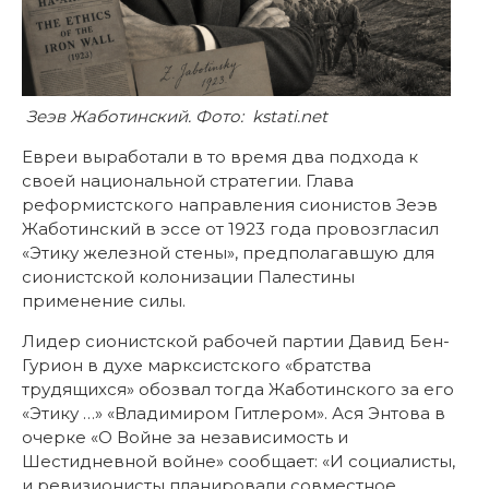
Зеэв Жаботинский. Фото: kstati.net
Евреи выработали в то время два подхода к
своей национальной стратегии. Глава
реформистского направления сионистов Зеэв
Жаботинский в эссе от 1923 года провозгласил
«Этику железной стены», предполагавшую для
сионистской колонизации Палестины
применение силы.
Лидер сионистской рабочей партии Давид Бен-
Гурион в духе марксистского «братства
трудящихся» обозвал тогда Жаботинского за его
«Этику …» «Владимиром Гитлером». Ася Энтова в
очерке «О Войне за независимость и
Шестидневной войне» сообщает: «И социалисты,
и ревизионисты планировали совместное