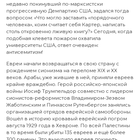
недавно покинувший по-марксистски
прогрессивную Демпартию США, задался тогда
вопросом: «Что могло заставить «порядочного
человека», коим считает себя Картер, написать
столь откровенно лживую книгу?» Сегодня, когда
подобная клевета пожаром охватила
университеты США, ответ очевиден:
антисемитизм!
Евреи начали возвращаться в свою страну с
рождением сионизма на переломе XIX и XX
веков. Арабы, уже жившие в ней, приняли евреев
крайне враждебно. Герой российско-японской
войны Иосиф Трумпельдор совместно с лидером
сионистов-реформистов Владимиром-Зеэвом
Жаботинским и Пинхасом Рутенбергом занялись
организацией отрядов еврейской самообороны.
Вошёл в историю кровавый еврейский погром
августа 1929 года в Хевроне. По всей Палестины
в то время
были убиты 135 евреев и ещё более
300 ранены. Это вынудило евреев покинуть