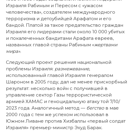
Израиля Рабиным и Пересом с «ужасом
человечества», создателем международного
терроризма и детоубийцей Арафатом и его
бандой. Платой за такое предательство граждан
Израиля его лидерами стали около 10 000 убитых
и покалеченных бандитами Арафата евреев,
названных главой страны Рабиным «
жертвами
мира»
.
Следующий проект решения национальной
проблемы Израиля:
размежевание
,
использованный главой Израиля генералом
Шароном в 2005 году, дал не менее прискорбный
результат: несколько войн с получившей в
управление сектор Газы террористической
армией ХАМАС и геноцидальную атаку той 7/10/
2023 года. Аналогичный метод —
бегство
в мае
2000 года с тем же успехом использовал в
Южном Ливане против Хизбаллы «первый солдат
Израиля» премьер-министр Эхуд Барак.