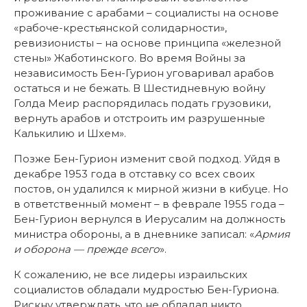
проживание с арабами – социалисты на основе
«рабоче-крестьянской солидарности»,
ревизионисты – на основе принципа «железной
стены» Жаботинского. Во время Войны за
независимость Бен-Гурион уговаривал арабов
остаться и не бежать. В Шестидневную войну
Голда Меир распорядилась подать грузовики,
вернуть арабов и отстроить им разрушенные
Калькилию и Шхем».
Позже Бен-Гурион изменит свой подход. Уйдя в
декабре 1953 года в отставку со всех своих
постов, он удалился к мирной жизни в кибуце. Но
в ответственный момент – в феврале 1955 года –
Бен-Гурион вернулся в Иерусалим на должность
министра обороны, а в дневнике записал: «
Армия
и оборона — прежде всего
».
К сожалению, не все лидеры израильских
социалистов обладали мудростью Бен-Гуриона.
Рискну утверждать, что не обладал никто.