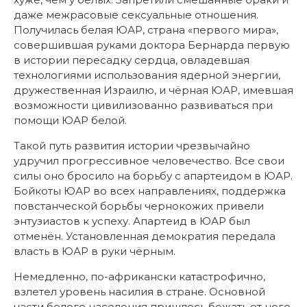
даже межрасовые сексуальные отношения.
Получилась белая ЮАР, страна «первого мира»,
совершившая руками доктора Бернарда первую
в истории пересадку сердца, овладевшая
технологиями использования ядерной энергии,
дружественная Израилю, и чёрная ЮАР, имевшая
возможности цивилизованно развиваться при
помощи ЮАР белой.
Такой путь развития истории чрезвычайно
удручил прогрессивное человечество. Все свои
силы оно бросило на борьбу с апартеидом в ЮАР.
Бойкоты ЮАР во всех направлениях, поддержка
повстанческой борьбы чернокожих привели
энтузиастов к успеху. Апартеид в ЮАР был
отменён. Установленная демократия передала
власть в ЮАР в руки чёрным.
Немедленно, по-африкански катастрофично,
взлетел уровень насилия в стране. Основной
части белого населения пришлось бежать от него.