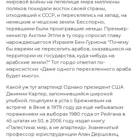
мировой войны на пепелище мира миллионы
поляков покидали восток своей страны,
отходивший к СССР, и переселялись на запад, на
немецкие и чешские земли. Бесспорно,
терявшими были проигравшие немцы. Премьер-
министр Англии Эттли в ту пору спросил главу
нарождающегося Израиля Бен-Гуриона: “Почему
бы евреям не переселить арабов, оказавшихся на
территории их государства, куда-нибудь на
арабские земли?” Тот гордо ответил по-
марксистски: «Даже одного переселенного араба
будет много».
Какой уж тут апартеид! Однако президент США
Джимми Картер, запомнившийся широкой
улыбкой, поцелуем в уста с Брежневым на
встрече в Вене в 1979 году да ещё небывалым
поражением на выборах 1980 года от Рейгана в
45 штатах из 50, в 2006 году издал книгу:
«Палестина: мир, а не апартеид». Знаменитый
профессор юриспруденции Алан Дершовиц,