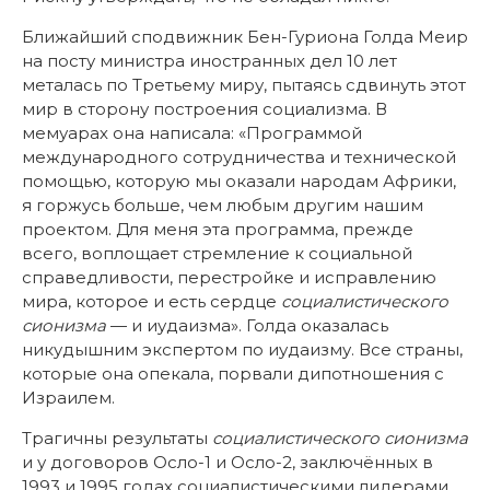
Ближайший сподвижник Бен-Гуриона Голда Меир
на посту министра иностранных дел 10 лет
металась по Третьему миру, пытаясь сдвинуть этот
мир в сторону построения социализма. В
мемуарах она написала: «Программой
международного сотрудничества и технической
помощью, которую мы оказали народам Африки,
я горжусь больше, чем любым другим нашим
проектом. Для меня эта программа, прежде
всего, воплощает стремление к социальной
справедливости, перестройке и исправлению
мира, которое и есть сердце
социалистического
сионизма
— и иудаизма». Голда оказалась
никудышним экспертом по иудаизму. Все страны,
которые она опекала, порвали дипотношения с
Израилем.
Трагичны результаты
социалистического сионизма
и
у
договоров Осло-1 и Осло-2, заключённых в
1993 и 1995 годах социалистическими лидерами