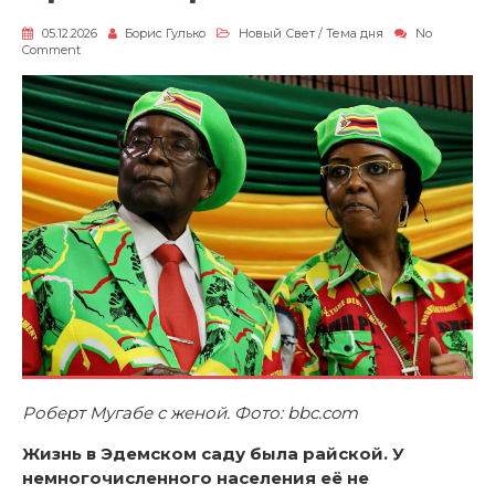
05.12.2026
Борис Гулько
Новый Свет
/
Тема дня
No
on
Comment
Бремя
еврея
Роберт Мугабе с женой. Фото: bbc.com
Жизнь в Эдемском саду была райской. У
немногочисленного населения её не