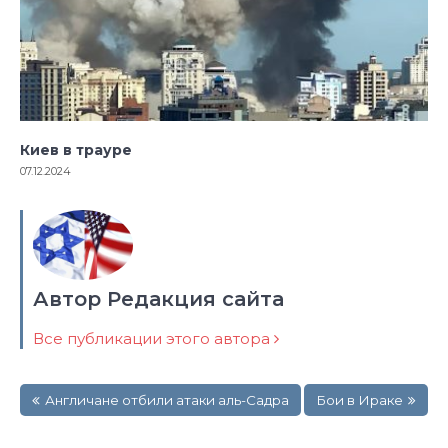
Киев в трауре
07.12.2024
Автор Редакция сайта
Все публикации этого автора
Навигация
Англичане отбили атаки аль-Садра
Бои в Ираке
по
записям