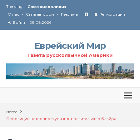
Trending :
Союз кислоликих
•
•
Соглашение США с Ираном
О нас
Стать автором
Реклама
Регистрация
Технология Революции в Иране
Войти
08.08.2026
От Ирана до Ливана и Газы
Еврейский Мир
Газета русскоязычной Америки
Home
Оппозиции нетерпится уличить правительство Блэйра