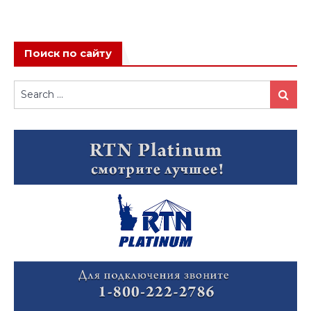
Поиск по сайту
Search
Search
for: