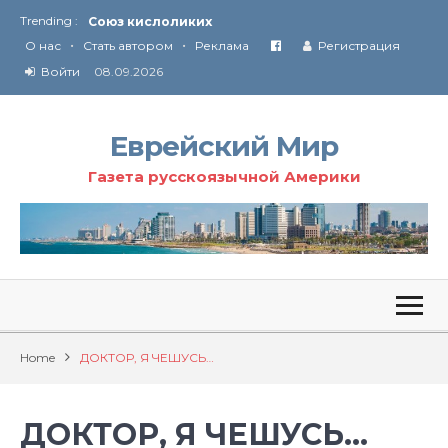
Союз кислоликих
Trending :
Соглашение США с Ираном
•
•
О нас
Стать автором
Реклама
Регистрация
Технология Революции в Иране
Войти
08.09.2026
От Ирана до Ливана и Газы
Еврейский Мир
Газета русскоязычной Америки
Home
ДОКТОР, Я ЧЕШУСЬ…
ДОКТОР, Я ЧЕШУСЬ…