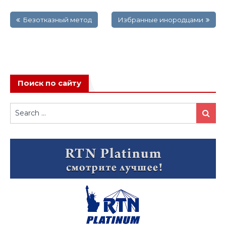
Навигация
Безотказный метод
Избранные инородцами
по
записям
Поиск по сайту
Search
Search
for: