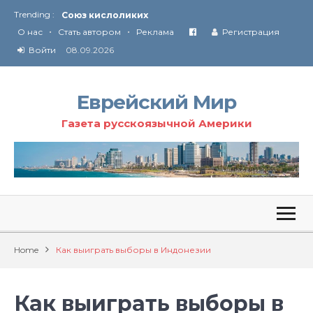
Trending :
Союз кислоликих
•
•
Соглашение США с Ираном
О нас
Стать автором
Реклама
Регистрация
Технология Революции в Иране
Войти
08.09.2026
От Ирана до Ливана и Газы
Еврейский Мир
Газета русскоязычной Америки
Home
Как выиграть выборы в Индонезии
Как выиграть выборы в