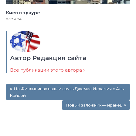
Киев в трауре
07.12.2024
Автор Редакция сайта
Все публикации этого автора
Навигация
На Филлипинах нашли связь Джемаа Исламия с Аль-
по
Кайдой
записям
Новый заложник — иракец