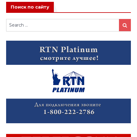
Поиск по сайту
Search
Search
for: