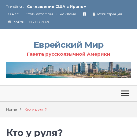
Trending :
Соглашение США с Ираном
•
•
Технология Революции в Иране
О нас
Стать автором
Реклама
Регистрация
Войти
08.08.2026
От Ирана до Ливана и Газы
Еврейский Мир
Газета русскоязычной Америки
Home
Кто у руля?
Кто у руля?