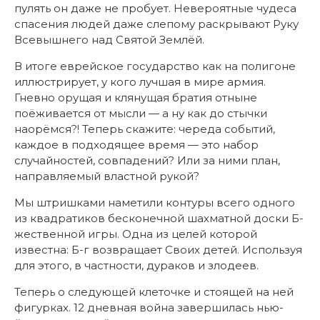
пулять он даже не пробует. Невероятные чудеса
спасения людей даже слепому раскрывают Руку
Всевышнего над Святой Землёй.
В итоге еврейское государство как на полигоне
иллюстрирует, у кого лучшая в мире армия.
Гневно орущая и клянущая братия отныне
поёживается от мысли — а ну как до стычки
наорёмся?! Теперь скажите: череда событий,
каждое в подходящее время — это набор
случайностей, совпадений? Или за ними план,
направляемый властной рукой?
Мы штришками наметили контуры всего одного
из квадратиков бесконечной шахматной доски Б-
жественной игры. Одна из целей которой
известна: Б-г возвращает Своих детей. Используя
для этого, в частности, дураков и злодеев.
Теперь о следующей клеточке и стоящей на ней
фигурках. 12 дневная война завершилась нью-