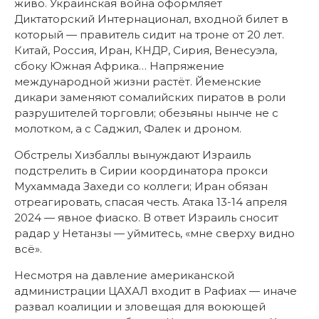
живо. Украинская война оформляет
Диктаторский Интернационал, входной билет в
который — правитель сидит на троне от 20 лет.
Китай, Россия, Иран, КНДР, Сирия, Венесуэла,
сбоку Южная Африка… Напряжение
международной жизни растёт. Йеменские
дикари заменяют сомалийских пиратов в роли
разрушителей торговли; обезьяны нынче не с
молотком, а с Саджил, Фалек и дроном.
Обстрелы Хизбаллы вынуждают Израиль
подстрелить в Сирии координатора прокси
Мухаммада Захеди со коллеги; Иран обязан
отреагировать, спасая честь. Атака 13-14 апреля
2024 — явное фиаско. В ответ Израиль сносит
радар у Нетанзы — уймитесь, «мне сверху видно
всё».
Несмотря на давление американской
администрации ЦАХАЛ входит в Рафиах — иначе
развал коалиции и зловещая для воюющей