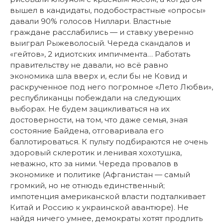
вышел в кандидаты, подобострастные «опросы»
давали 90% голосов Ниллари. Властные
граждане расслабились — и ставку уверенно
выиграл Рыжеволосый. Череда скандалов и
«гейтов», 2 идиотских импичмента… Работать
правительству не давали, но всё равно
экономика шла вверх и, если бы не Ковид и
раскрученное под него погромное «Лето Любви»,
республиканцы побеждали на следующих
выборах. Не будем зацикливаться на их
достоверности, на том, что даже семья, зная
состояние Байдена, отговаривала его
баллотироваться. К пульту подбираются не очень
здоровый склеротик и ленивая хохотушка,
неважно, кто за ними. Череда провалов в
экономике и политике (Афганистан — самый
громкий, но не отнюдь единственный;
импотенция американской власти подталкивает
Китай и Россию к украинской авантюре). Не
найдя ничего умнее, демократы хотят продлить