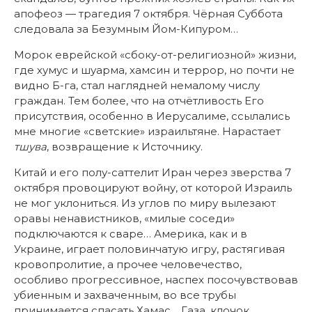
апофеоз — трагедия 7 октября. Чёрная Суббота
следовала за Безумным Йом-Кипуром…
Морок еврейской «сбоку-от-религиозной» жизни,
где хумус и шуарма, хамсин и террор, но почти не
видно Б-га, стал наглядней немалому числу
граждан. Тем более, что на отчётливость Его
присутствия, особенно в Иерусалиме, ссылались
мне многие «светские» израильтяне. Нарастает
тшува
, возвращение к Источнику.
Китай и его полу-саттелит Иран через зверства 7
октября провоцируют войну, от которой Израиль
не мог уклониться. Из углов по миру вылезают
оравы ненавистников, «милые соседи»
подключаются к сваре… Америка, как и в
Украине, играет половинчатую игру, растягивая
кровопролитие, а прочее человечество,
особливо прогрессивное, наспех посочувствовав
убиенным и захваченным, во все трубы
принимается спасать Хамас… Газа, клочок