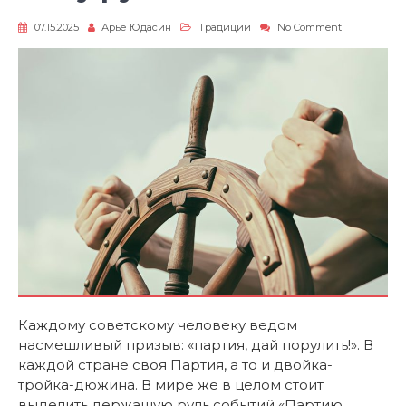
on
07.15.2025
Арье Юдасин
Традиции
No Comment
Кто
у
руля?
Каждому советскому человеку ведом
насмешливый призыв: «партия, дай порулить!». В
каждой стране своя Партия, а то и двойка-
тройка-дюжина. В мире же в целом стоит
выделить держащую руль событий «Партию