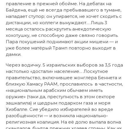
правление в прежней обойме. На дебатах на
Байдена, ещё не всегда пребывавшего в тумане,
нападает ступор; он упирается, не хочет сходить с
дистанции, но коллеги вынуждают… Лишь 3
месяца осталось раскрутить анекдотическую
хохотушку, не способную даже связно говорить.
Пара покушений поднимают акции мишени — и
уже более матёрый Трамп повторно выходит в
дамки.
Через водичку. 5 израильских выборов за 3,5 года
настолько «достали» население… Лоскутное
правительство, включившее жонглёра Беннета и
близкую Хамасу РААМ, прославилось в частности,
«национальным арабским обычаем иметь
оружие» (таки да, преступность в этом секторе
зашкалила) и щедрым подарком газа и моря
Хизбалле. Сие убедило избирателей во вреде
разобщённости — и возникла национально-
религиозная коалиция. На её долю выпала волна
скандалов, бунтов прежних хозяев страны. Как их