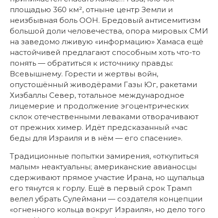
площадью 360 км², отныне центр Земли и
неизбывная боль ООН. Бредовый антисемитизм
большой доли человечества, опора мировых СМИ
на заведомо лживую «информацию» Хамаса ещё
настойчивей предлагают способным хоть что-то
понять — обратиться к источнику правды:
Всевышнему. Горести и жертвы войн,
опустошённый живодёрами Газы Юг, ракетами
Хизбаллы Север, тотальное международное
лицемерие и продолжение эгоцентрических
склок отечественными леваками отворачивают
от прежних химер. Идёт предсказанный «час
беды для Израиля и в нём — его спасение».
Традиционные попытки замирения, «откупиться
малым» неактуальны; американские авианосцы
сдерживают прямое участие Ирана, но щупальца
его тянутся к горлу. Ещё в первый срок Трамп
велел убрать Сулеймани — создателя концепции
«огненного кольца вокруг Израиля», но дело того