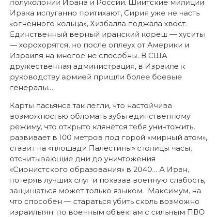
полуколонии Ирана и России. Шиитские милиции
Ирака испуганно притихают, Сирия уже не часть
«огненного кольца», Хизбалла поджала хвост.
Единственный верный иранский кореш — хуситы
— хорохорятся, но после оплеух от Америки и
Израиля на многое не способны. В США
дружественная администрация, в Израиле к
руководству армией пришли более боевые
генералы…
Карты пасьянса так легли, что настойчива
возможностью обломать зубы единственному
режиму, что открыто клянётся тебя уничтожить,
развивает в 100 метров под горой «мирный атом»,
ставит на «площади Палестины» столицы часы,
отсчитывающие дни до уничтожения
«Сионистского образования» в 2040… А Иран,
потеряв лучших слуг и показав военную слабость,
защищаться может только языком. Максимум, на
что способен — стараться убить сколь возможно
израильтян; по военным объектам с сильным ПВО