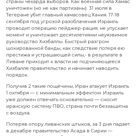
страны чехарда выборов. Как военная сила Хамас
уничтожен (но не как партизаны). 31 июля в
Тегеране убит главный хамасовец Хания. 17-18
сентября под угрозой разоблачения Израиль
проводит операцию пейджер-рация; не упускает
момент и уничтожает десятилетиями неуязвимое
руководство Хизбаллы. Быстрый разгром
шокированной банды, как следствие потеря ею
престижа и устрашающей силы,- в результате в
Ливане приходит к власти не подчиняющееся
Хизбалле правительство и начинает наводить
порядок.
Получив 2 такие пощёчины, Иран атакует Израиль
1 октября — с минимальным эффектом. Израиль
уже должен отвечать основательно — сносит
иранскую систему ПВО, страна почти беззащитна
с воздуха.
Потеряв опору ливанских штыков, за 3 дня падает
в декабре правительство Асада в Сирии —