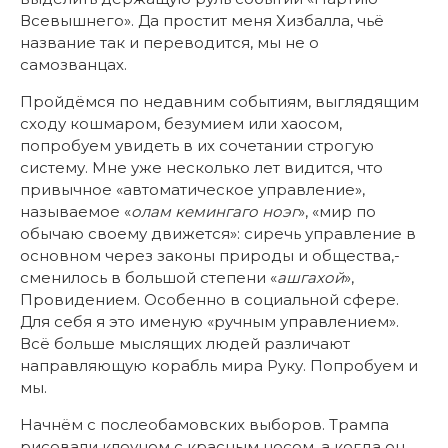
Всевышнего». Да простит меня Хизбалла, чьё
название так и переводится, мы не о
самозванцах.
Пройдёмся по недавним событиям, выглядящим
сходу кошмаром, безумием или хаосом,
попробуем увидеть в их сочетании строгую
систему. Мне уже несколько лет видится, что
привычное «автоматическое управление»,
называемое «
олам кемингаго ноэг
», «мир по
обычаю своему движется»: сиречь управление в
основном через законы природы и общества,-
сменилось в большой степени «
ашгахой
»,
Провидением. Особенно в социальной сфере.
Для себя я это именую «ручным управлением».
Всё больше мыслящих людей различают
направляющую корабль мира Руку. Попробуем и
мы.
Начнём с послеобамовских выборов. Трампа
рисовали клоуном с красным носом, а когда он