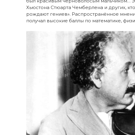
был красивым черноволосым мальчиком… Эт
Хьюстона Стюарта Чемберлена и других, кто
рождают гениев». Распространённое мнение 
получал высокие баллы по математике, физи