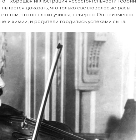
о – хорошая иллюстрация несостоятельности теории
 пытается доказать, что только светловолосые расы
о том, что он плохо учился, неверно. Он неизменно
ке и химии, и родители гордились успехами сына.