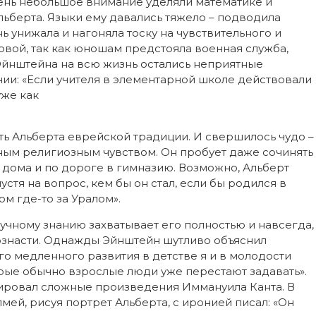
ень небольшое внимание уделяли математике и
ьберта. Языки ему давались тяжело – подводила
ь унижала и нагоняла тоску на чувствительного и
вой, так как юношам предстояла военная служба,
 Эйнштейна на всю жизнь остались неприятные
и: «Если учителя в элементарной школе действовали
уже как
нты».
льберта еврейской традиции. И свершилось чудо –
ным религиозным чувством. Он пробует даже сочинять
дома и по дороге в гимназию. Возможно, Альберт
стя на вопрос, кем бы он стал, если бы родился в
ом где-то за Уралом».
ному знанию захватывает его полностью и навсегда,
знасти. Однажды Эйнштейн шутливо объяснил
его медленного развития в детстве я и в молодости
рые обычно взрослые люди уже перестают задавать».
зировал сложные произведения Иммануила Канта. В
мей, рисуя портрет Альберта, с иронией писал: «Он