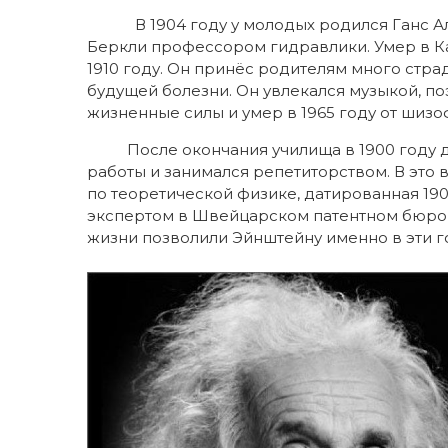
В 1904 году у молодых родился Ганс Аль
Беркли профессором гидравлики. Умер в Ка
1910 году. Он принёс родителям много стра
будущей болезни. Он увлекался музыкой, поэ
жизненные силы и умер в 1965 году от ш
После окончания училища в 1900 году до 
работы и занимался репетиторством. В это 
по теоретической физике, датированная 1901
экспертом в Швейцарском патентном бюро 
жизни позволили Эйнштейну именно в эти г