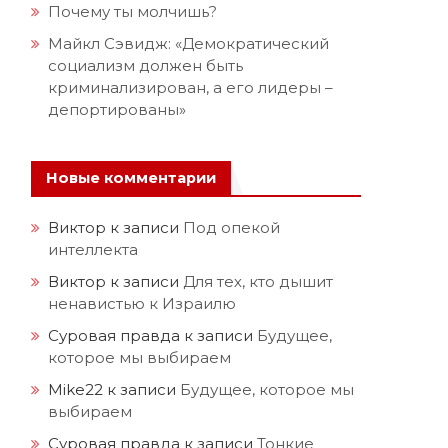
Почему ты молчишь?
Майкл Сэвидж: «Демократический
социализм должен быть
криминализирован, а его лидеры –
депортированы»
Новые комментарии
Виктор
к записи
Под опекой
интеллекта
Виктор
к записи
Для тех, кто дышит
ненавистью к Израилю
Суровая правда
к записи
Будущее,
которое мы выбираем
Mike22
к записи
Будущее, которое мы
выбираем
Суровая правда
к записи
Тонкие