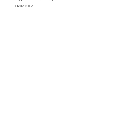
намёки
з