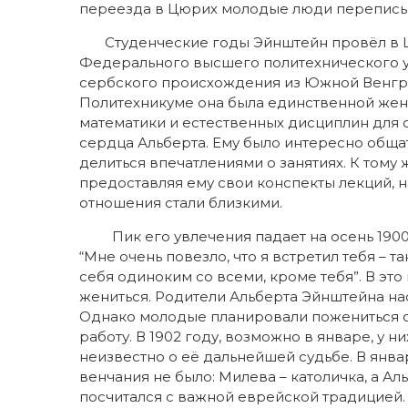
переезда в Цюрих молодые люди переписы
Студенческие годы Эйнштейн провёл в Цю
Федерального высшего политехнического у
сербского происхождения из Южной Венгрии
Политехникуме она была единственной жен
математики и естественных дисциплин для
сердца Альберта. Ему было интересно общат
делиться впечатлениями о занятиях. К тому
предоставляя ему свои конспекты лекций, н
отношения стали близкими.
Пик его увлечения падает на осень 1900 г
“Мне очень повезло, что я встретил тебя – 
себя одиноким со всеми, кроме тебя”. В э
жениться. Родители Альберта Эйнштейна н
Однако молодые планировали пожениться сра
работу. В 1902 году, возможно в январе, у 
неизвестно о её дальнейшей судьбе. В янва
венчания не было: Милева – католичка, а Ал
посчитался с важной еврейской традицией.