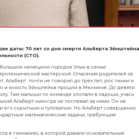
две даты: 70 лет со дня смерти Альберта Эйнштейн
ельности (СТО).
большом немецком городке Ульм в семье
тротехнической мастерской. Опасения родителей за
т. Альберт почти не говорил до трёх лет, рос тихим и
во и юность Эйнштейна прошли в Мюнхене. До девяти
лу. Там малыши по команде хлопали в ладоши, учась
кий Альберт никогда не поспевал за ними. Он не
ли его скрытным и туповатым. Но Альберт совершенно
андартные математические задачи, требующие
 в гимназию, в которой давали основательные