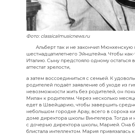
Фото: classicalmusicnews.ru
Альберт так и не закончил Мюнхенскую г
шестнадцатилетнего Эйнштейна. Чтобы как-т
Италию. Сыну предстояло одному остаться в
аттестат зрелости,
а затем воссоединиться с семьей. К удовол
родителей подаёт заявление об уходе из ги
невозможности жить без родителей, он пок
Милан к родителям. Через несколько месяце
едет в Швейцарию, чтобы завершить средне
небольшом городке Арау, всего в сорока ки
доме директора школы Винтелера. Тогда и
с дочерью директора школы, Марией. Она 
блистала интеллектом. Мария привязалась к