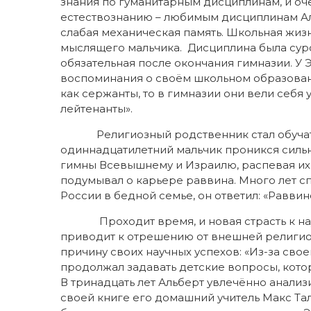
знания по гуманитарным дисциплинам, и оч
естествознанию – любимым дисциплинам Ал
слабая механическая память. Школьная жизн
мыслящего мальчика. Дисциплина была суро
обязательная после окончания гимназии. У
воспоминания о своём школьном образовани
как сержанты, то в гимназии они вели себя 
лейтена
Религиозный родственник стал обучать А
одиннадцатилетний мальчик проникся силь
гимны Всевышнему и Израилю, распевая их 
подумывал о карьере раввина. Много лет спу
России в бедной семье, он ответил: «Раввин
Проходит время, и новая страсть к науч
приводит к отрешению от внешней религио
причину своих научных успехов: «Из-за сво
продолжал задавать детские вопросы, кото
В тринадцать лет Альберт увлечённо анали
своей книге его домашний учитель Макс Тал