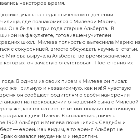
вались некоторое время.
рихе, учась на педагогическом отделении
чилища, где познакомился с Милевой Марич,
. Она была на три года старше Альберта. В
щиной на факультете, готовившем учителей
 средних школ. Милева полностью вытеснила Марию и
ься с сокурсницей, вместе обсуждать научные статьи,
 же Милева выручала Альберта во время экзаменов,
а которых он зачастую отсутствовал. Постепенно их
ода. В одном из своих писем к Милеве он писал:
такую же сильную и независимую, как и я! Я чувствую
то время он сообщает родителям о своём намерении
астаивают на прекращении отношений сына с Милевой.
зу же, как только кто-то из них получит постоянную
них родилась дочь Лизель. К сожалению, ничего
ре 1903 Альберт и Милева поженились. Свадьбы и
ьберт — еврей. Как видим, в то время Альберт не
 Брак оказался неудачным и недолгим.