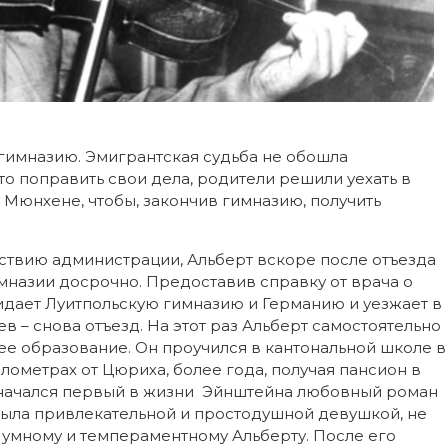
имназию. Эмигрантская судьба не обошла
о поправить свои дела, родители решили уехать в
 Мюнхене, чтобы, закончив гимназию, получить
ьствию администрации, Альберт вскоре после отъезда
мназии досрочно. Предоставив справку от врача о
идает Луитпольскую гимназию и Германию и уезжает в
в – снова отъезд. На этот раз Альберт самостоятельно
е образование. Он проучился в кантональной школе в
лометрах от Цюриха, более года, получая пансион в
 начался первый в жизни Эйнштейна любовный роман
была привлекательной и простодушной девушкой, не
 умному и темпераментному Альберту. После его