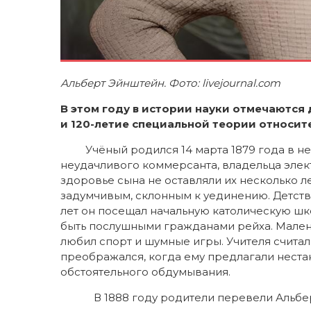
Альберт Эйнштейн. Фото: livejournal.com
В этом году в истории науки отмечаются 
и 120-летие специальной теории относит
Учёный родился 14 марта 1879 года в не
неудачливого коммерсанта, владельца элек
здоровье сына не оставляли их несколько ле
задумчивым, склонным к уединению. Детст
лет он посещал начальную католическую шко
быть послушными гражданами рейха. Малень
любил спорт и шумные игры. Учителя счита
преображался, когда ему предлагали нест
обстоятельного обдумывания.
В 1888 году родители перевели Альберта