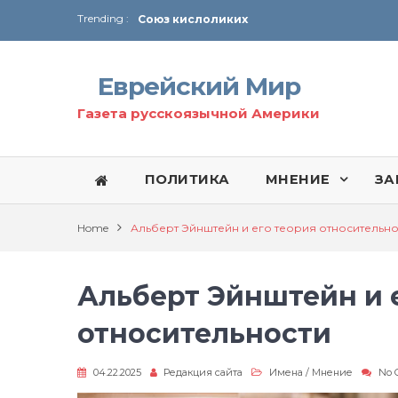
Trending :
Соглашение США с Ираном
Технология Революции в Иране
Еврейский Мир
От Ирана до Ливана и Газы
Газета русскоязычной Америки
ПОЛИТИКА
МНЕНИЕ
ЗА
Home
Альберт Эйнштейн и его теория относительно
Альберт Эйнштейн и 
относительности
04.22.2025
Редакция сайта
Имена
/
Мнение
No 