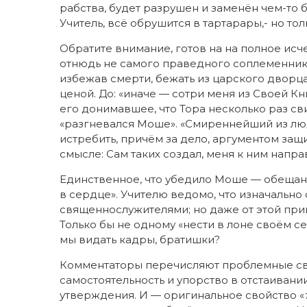
рабства, будет разрушен и заменён чем-то 
Учитель, всё обрушится в тартарары,- но то
Обратите внимание, готов на на полное исч
отнюдь не самого праведного соплеменник
избежав смерти, бежать из царского дворца 
ценой. До: «иначе — сотри меня из Своей Кн
его донимавшее, что Тора несколько раз св
«разгневался Моше». «Смиреннейший из люд
истребить, причём за дело, аргументом защи
смысле: Сам таких создал, меня к ним направ
Единственное, что убедило Моше — обещание
в сердце». Учителю ведомо, что изначально
священнослужителями; но даже от этой прив
Только бы не одному «нести в лоне своём с
мы видать кадры, братишки?
Комментаторы перечисляют проблемные сво
самостоятельность и упорство в отстаивании
утверждения. И — оригинальное свойство «