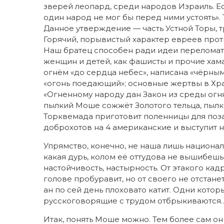
зверей леопард, среди народов Израиль. Есл
один народ не мог бы перед ними устоять». 
Данное утверждение — часть Устной Торы, т
Горячий, порывистый характер евреев проти
Наш братец способен ради идеи переломат
женщин и детей, как фашисты и прочие хам
огнём «до сердца небес», написана «чёрны
«огонь поедающий»; основные жертвы в Хр
«Огненному народу дан Закон из среды огн
пылкий Моше сожжёт Золотого тельца, пылк
Торквемада приготовит поленницы для по
доброхотов на 4 американские и выступит н
Упрямство, конечно, не наша лишь национал
какая дурь, колом её оттудова не вышибешь»
настойчивость, настырность. От этакого кад
голове пробуравит, но от своего не отстан
ан по сей день плоховато катит. Одни которы
русскоговорящие с трудом отбрыкиваются
Итак, понять Моше можно. Тем более сам он