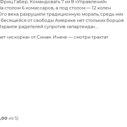
Фриц Габер. Командовать 7 из 8 «Управлений»
а столом 6 комиссаров, а под столом — 12 колен
20го века разрушили традиционную мораль, средь них
 бесящейся от свободы Америке нет стольких борцов
Израиле радетелей супротив «апартеида»…
ает «искорка» от Синая. Иначе — смотри трактат
,00
из 5)