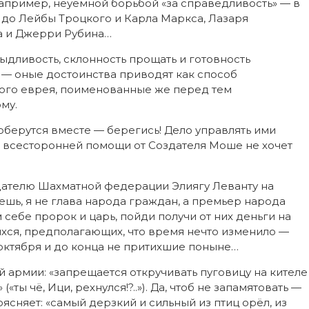
 Например, неуёмной борьбой «за справедливость» — в
 до Лейбы Троцкого и Карла Маркса, Лазаря
а и Джерри Рубина…
ыдливость, склонность прощать и готовность
 — оные достоинства приводят как способ
ного еврея, поименованные же перед тем
му.
соберутся вместе — берегись! Дело управлять ими
е всесторонней помощи от Создателя Моше не хочет
ателю Шахматной федерации Элиягу Леванту на
шь, я не глава народа граждан, а премьер народа
себе пророк и царь, пойди получи от них деньги на
хся, предполагающих, что время нечто изменило —
октября и до конца не притихшие поныне…
й армии: «запрещается откручивать пуговицу на кителе
ты чё, Ици, рехнулся!?..»). Да, чтоб не запамятовать —
ясняет: «самый дерзкий и сильный из птиц орёл, из