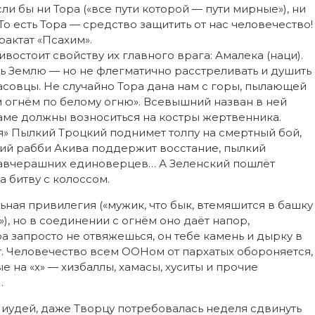
и бы ни Тора («все пути которой — пути мирные»), ни
То есть Тора — средство защитить от нас человечество!
рактат «Псахим».
востоит свойству их главного врага: Амалека (наци).
ь Землю — но не флегматично расстреливать и душить
асовцы. Не случайно Тора дана нам с горы, пылающей
м огнём по белому огню». Всевышний назван в ней
аме должны возноситься на костры жертвенника.
я» Пылкий Троцкий поднимет толпу на смертный бой,
ий рабби Акива поддержит восстание, пылкий
завчерашних единоверцев… А Зеленский пошлёт
а битву с колоссом.
ьная привилегия («мужик, что бык, втемяшится в башку
), но в соединении с огнём оно даёт напор,
ра запросто не отвяжешься, он тебе камень и дырку в
ет. Человечество всем ООНом от пархатых обороняется,
е на «х» — хизбаллы, хамасы, хуситы и прочие
…
 иудей, даже Творцу потребовалась неделя сдвинуть