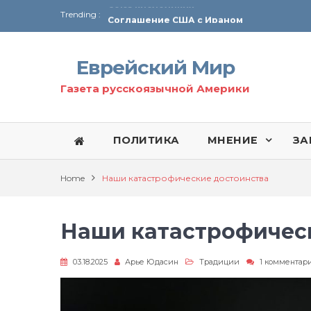
Trending :
Соглашение США с Ираном
Технология Революции в Иране
Еврейский Мир
От Ирана до Ливана и Газы
Газета русскоязычной Америки
ПОЛИТИКА
МНЕНИЕ
ЗА
Home
Наши катастрофические достоинства
Наши катастрофичес
03.18.2025
Арье Юдасин
Традиции
1 комментар