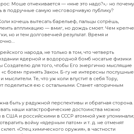
опрос: Моше отнекивается — «мне это надо?»,- но почему
ать в подручные самую несговорчивую публику?
Коли хочешь вытесать барельеф, пальцы сотрёшь,
клеить аппликацию — вмиг, но дождь смоет. Чем крепче
и, но и тем долговечней результат. Время и
точно…
рейского народа, не только в том, что четверть
 создании ядерной и водородной бомб носатые физики
жны Создателю для того, чтобы Его энергично мыслящие
«с боем» принять Закон. Б-гу не интересны послушные
мыслители. Те, что уж коли впустит в себя Тору,
ет поделиться ею с остальными. Станет «вторичным
лжна быть у радужной перспективы и обратная сторона.
овать наши катастрофические достоинства можно
 в США и российскими в СССР атомной уже упоминали;
твратить войну «ядерным патом» и т. д. не отменят
склеп. «Отец химического оружия», в частности