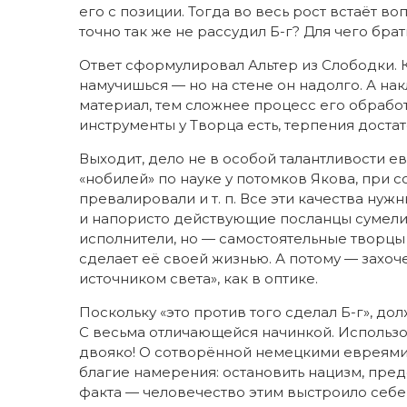
его с позиции. Тогда во весь рост встаёт в
точно так же не рассудил Б-г? Для чего бр
Ответ сформулировал Альтер из Слободки. 
намучишься — но на стене он надолго. А на
материал, тем сложнее процесс его обработк
инструменты у Творца есть, терпения доста
Выходит, дело не в особой талантливости ев
«нобилей» по науке у потомков Якова, при
превалировали и т. п. Все эти качества ну
и напористо действующие посланцы сумели 
исполнители, но — самостоятельные творцы и 
сделает её своей жизнью. А потому — захоч
источником света», как в оптике.
Поскольку «это против того сделал Б-г», до
С весьма отличающейся начинкой. Использ
двояко! О сотворённой немецкими евреями
благие намерения: остановить нацизм, предо
факта — человечество этим выстроило себе 