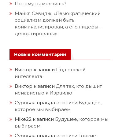
Почему ты молчишь?
Майкл Сэвидж: «Демократический
социализм должен быть
криминализирован, а его лидеры –
депортированы»
Новые комментарии
Виктор
к записи
Под опекой
интеллекта
Виктор
к записи
Для тех, кто дышит
ненавистью к Израилю
Суровая правда
к записи
Будущее,
которое мы выбираем
Mike22
к записи
Будущее, которое мы
выбираем
Суровая правда
к записи
Тонкие