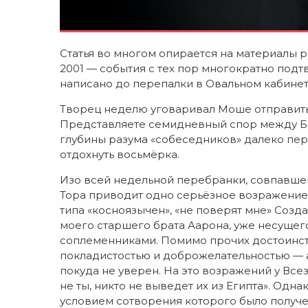
Статья во многом опирается на материалы 
2001 — события с тех пор многократно подт
написано до перепалки в Овальном кабинет
Творец неделю уговаривал Моше отправиться
Представляете семидневный спор между Б-
глубины разума «собеседников» далеко пере
отдохнуть восьмёрка.
Изо всей недельной перебранки, совпавше
Тора приводит одно серьёзное возражение 
типа «косноязычен», «не поверят мне» Созд
моего старшего брата Аарона, уже несущег
соплеменниками. Помимо прочих достоинст
покладистостью и доброжелательностью — а
покуда не уверен. На это возражений у Все
не ты, никто не выведет их из Египта». Одна
условием сотворения которого было получе