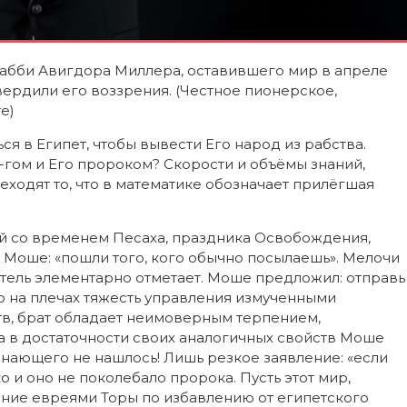
рабби Авигдора Миллера, оставившего мир в апреле
вердили его воззрения. (Честное пионерское,
е)
 в Египет, чтобы вывести Его народ из рабства.
гом и Его пророком? Скорости и объёмы знаний,
ходят то, что в математике обозначает прилёгшая
й со временем Песаха, праздника Освобождения,
Моше: «пошли того, кого обычно посылаешь». Мелочи
атель элементарно отметает. Моше предложил: отправь
о на плечах тяжесть управления измученными
в, брат обладает неимоверным терпением,
 в достаточности своих аналогичных свойств Моше
знающего не нашлось! Лишь резкое заявление: «если
ко и оно не поколебало пророка. Пусть этот мир,
ние евреями Торы по избавлению от египетского