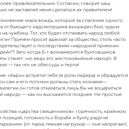
более привлекательным. Согласен, говорит наш
лько не заставляй меня сделаться их правителем!
езновение мира вождь, который за спасение одного,
а от бьющего надсмотрщика вынужден был, чудом
на чужбину. Тот, кто будет отстаивать народ любой
иги»! Причём просит адвокат за общество, столь часто
идетельствует о последствиях «народной приязни»:
ей»!?! Зато когда Б-г вознамерится бунтовщиков
ты станет: «но ведь это жестоковыйный народ!». В
ил — так что не обессудь и терпи!
: «Аарон встретит тебя (в роли лидера) и обрадуется
 он сам и его потомки должны стать коэнами—
илегии он готов отказаться, лишь бы не воцариться.
ей народ» — как он выскажется позднее. Не простые
йства «царства священников»: горячность, крайнюю
 позиций, готовность к борьбе и бунту ради их
тарханим
» (от
тирха
, тяжкая нагрузка) — они напрягают,