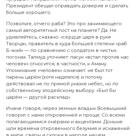
Президент обещал оправдать доверие и сделать
больше хорошего.
Позвольте, отчего раба? Это про занимающего
самый авторитетный пост на планете? Да. Не
удивляйтесь, сказано: «сердце царя в руке
Творца», правитель в куда большей степени «раб
Б-жий» — по сравнению с солдатом в чистых
погонах. Талмуд уточняет: пасук «встал против нас
человек» относится, в частности, к Аману.
Упоминание «человек» означает: не был тот
парень царём (хотя надеялся) и потому
действовал не по прямой указке небес, но по
собственному злодейскому выбору. «Был бы
царём — другой расклад».
Иначе говоря, через земных владык Всевышний
говорит с нами откровенней и проще. Со всеми
полагающимися онёрами и акцентами. Доныне
шли времена откровенного безумия и искажений
в мире, свары и склоки в народе нашем,