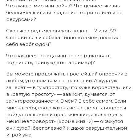
Что лучше: мир или война? Что ценнее: жизнь
человеческая или владение территорией и её
ресурсами?
Сколько средь человеков полов — 2 или 72?
Становится ли собака гиппопотамом, полагая
себя верблюдом?
Что важнее: правда или право (диктовать,
подчинять, принуждать например)?
Вы можете продолжить простейший опросник в
любом, угодном вам направлении. А куда уж
занесёт — в ту «простоту, что хуже воровства», или
в «святую простоту» — зависит, думается, от
заинтересованности. В чём? В себе самом. Если
мне на себя, свою жизнь не наплевать, вопросы
пойдут толковые и практические, а коль «дел у
меня невпроворот» (кроме жизни) — окажутся
они сухой, бесполезной и даже разрушительной
игрой ума.