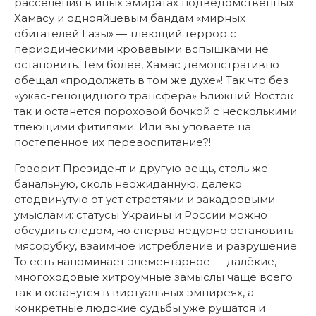
расселения в иных эмиратах подведомственных
Хамасу и однояйцевым бандам «мирных
обитателей Газы» — тлеющий террор с
периодическими кровавыми вспышками не
остановить. Тем более, Хамас демонстративно
обещал «продолжать в том же духе»! Так что без
«ужас-геноцидного трансфера» Ближний Восток
так и останется пороховой бочкой с несколькими
тлеющими фитилями. Или вы уповаете на
постепенное их перевоспитание?!
Говорит Президент и другую вещь, столь же
банальную, сколь неожиданную, далеко
отодвинутую от уст страстями и закадровыми
умыслами: статусы Украины и России можно
обсудить следом, но сперва недурно остановить
мясорубку, взаимное истребление и разрушение.
То есть напоминает элементарное — далёкие,
многоходовые хитроумные замыслы чаще всего
так и останутся в виртуальных эмпиреях, а
конкретные людские судьбы уже рушатся и