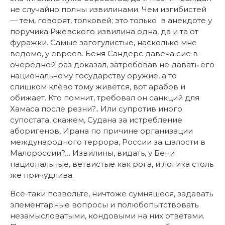
не случайно полны извилинами. Чем изгибистей
— тем, говорят, толковей; это только в анекдоте у
поручика Ржевского извилина одна, да и та от
фуражки. Самые загогулистые, насколько мне
ведомо, у евреев. Беня Сандерс давеча сие в
очередной раз доказал, затребовав не давать его
национальному государству оружие, а то
слишком клёво тому живётся, вот арабов и
обижает. Кто помнит, требовал он санкций для
Хамаса после резни?.. Или супротив иного
супостата, скажем, Судана за истребление
аборигенов, Ирана по причине организации
международного террора, России за шалости в
Малороссии?… Извилины, видать, у Бени
национальные, ветвистые как рога, и логика столь
же причудлива.
Всё-таки позвольте, ничтоже сумняшеся, задавать
элементарные вопросы и полюбопытствовать
незамысловатыми, кондовыми на них ответами.