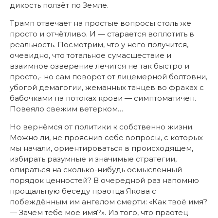
дикость ползёт по Земле.
Трамп отвечает на простые вопросы столь же
просто и отчётливо. И — старается воплотить в
реальность. Посмотрим, что у него получится,-
очевидно, что тотальное сумасшествие и
взаимное озверение лечится не так быстро и
просто,- но сам поворот от лицемерной болтовни,
убогой демагогии, жеманных танцев во фраках с
бабочками на потоках крови — симптоматичен.
Повеяло свежим ветерком…
Но вернёмся от политики к собственно жизни.
Можно ли, не прояснив себе вопросы, с которых
мы начали, ориентироваться в происходящем,
избирать разумные и значимые стратегии,
опираться на сколько-нибудь осмысленный
порядок ценностей? В очередной раз напомню
прощальную беседу праотца Якова с
побеждённым им ангелом смерти: «Как твоё имя?
— Зачем тебе моё имя?». Из того, что праотец