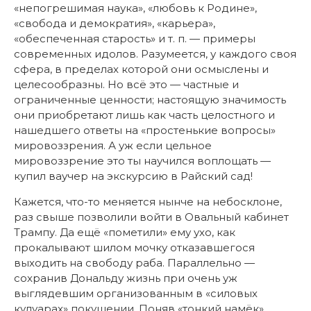
«непогрешимая наука», «любовь к Родине»,
«свобода и демократия», «карьера»,
«обеспеченная старость» и т. п. — примеры
современных идолов. Разумеется, у каждого своя
сфера, в пределах которой они осмыслены и
целесообразны. Но всё это — частные и
ограниченные ценности; настоящую значимость
они приобретают лишь как часть целостного и
нашедшего ответы на «простенькие вопросы»
мировоззрения. А уж если цельное
мировоззрение это ты научился воплощать —
купил ваучер на экскурсию в Райский сад!
Кажется, что-то меняется нынче на небосклоне,
раз свыше позволили войти в Овальный кабинет
Трампу. Да ещё «пометили» ему ухо, как
прокалывают шилом мочку отказавшегося
выходить на свободу раба. Параллельно —
сохранив Дональду жизнь при очень уж
выглядевшим организованным в «силовых
кулуарах» покушении. Поняв «тонкий намёк»,