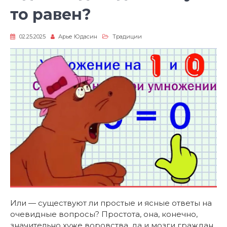
то равен?
02.25.2025
Арье Юдасин
Традиции
Или — существуют ли простые и ясные ответы на
очевидные вопросы? Простота, она, конечно,
значительно хуже воровства, да и мозги граждан