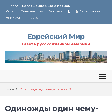
Trending :
Соглашение США с Ираном
•
•
Технология Революции в Иране
О нас
Стать автором
Реклама
Регистрация
Войти
08.07.2026
От Ирана до Ливана и Газы
Еврейский Мир
Газета русскоязычной Америки
Home
Одиножды один чему-то равен?
Одиножды один чему-