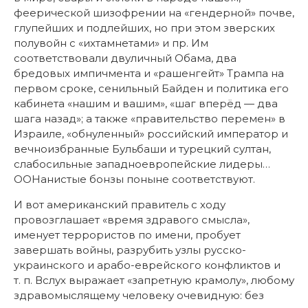
феерической шизофрении на «гендерной» почве,
глупейших и подлейших, но при этом зверских
полувойн с «ихтамнетами» и пр. Им
соответствовали двуличный Обама, два
бредовых импичмента и «рашенгейт» Трампа на
первом сроке, сенильный Байден и политика его
кабинета «нашим и вашим», «шаг вперёд — два
шага назад»; а также «правительство перемен» в
Израиле, «обнуленный» российский император и
вечноизбранные Бульбаши и турецкий султан,
слабосильные западноевропейские лидеры…
ООНанистые бонзы поныне соответствуют.
И вот американский правитель с ходу
провозглашает «время здравого смысла»,
именует террористов по имени, пробует
завершать войны, разрубить узлы русско-
украинского и арабо-еврейского конфликтов и
т. п. Вслух выражает «запретную крамолу», любому
здравомыслящему человеку очевидную: без