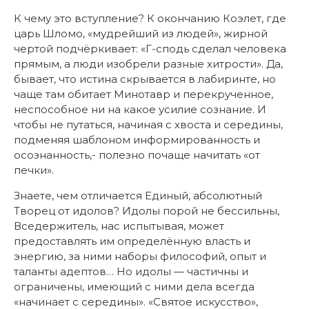
К чему это вступление? К окончанию Коэлет, где
царь Шломо, «мудрейший из людей», жирной
чертой подчёркивает: «Г-сподь сделал человека
прямым, а люди изобрели разные хитрости». Да,
бывает, что истина скрывается в лабиринте, но
чаще там обитает Минотавр и перекрученное,
неспособное ни на какое усилие сознание. И
чтобы не путаться, начиная с хвоста и середины,
подменяя шаблоном информированность и
осознанность,- полезно почаще начитать «от
печки».
Знаете, чем отличается Единый, абсолютный
Творец от идолов? Идолы порой не бессильны,
Вседержитель, нас испытывая, может
предоставлять им определённую власть и
энергию, за ними наборы философий, опыт и
таланты адептов… Но идолы — частичны и
ограничены, имеющий с ними дела всегда
«начинает с середины». «Святое искусство»,