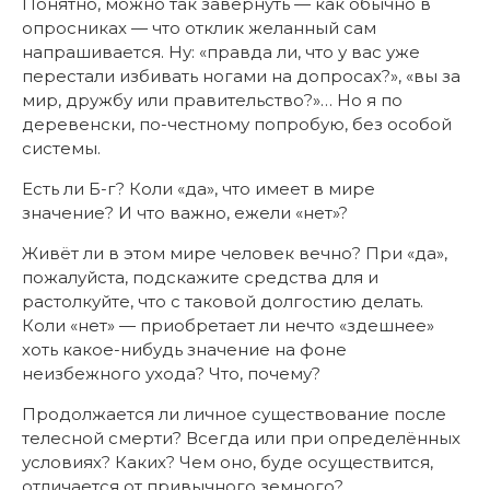
Понятно, можно так завернуть — как обычно в
опросниках — что отклик желанный сам
напрашивается. Ну: «правда ли, что у вас уже
перестали избивать ногами на допросах?», «вы за
мир, дружбу или правительство?»… Но я по
деревенски, по-честному попробую, без особой
системы.
Есть ли Б-г? Коли «да», что имеет в мире
значение? И что важно, ежели «нет»?
Живёт ли в этом мире человек вечно? При «да»,
пожалуйста, подскажите средства для и
растолкуйте, что с таковой долгостию делать.
Коли «нет» — приобретает ли нечто «здешнее»
хоть какое-нибудь значение на фоне
неизбежного ухода? Что, почему?
Продолжается ли личное существование после
телесной смерти? Всегда или при определённых
условиях? Каких? Чем оно, буде осуществится,
отличается от привычного земного?