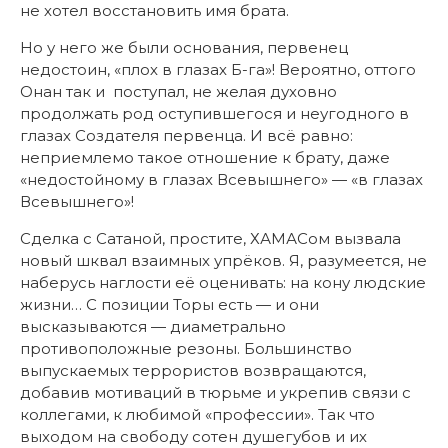
не хотел восстановить имя брата.
Но у него же были основания, первенец
недостоин, «плох в глазах Б-га»! Вероятно, оттого
Онан так и поступал, не желая духовно
продолжать род оступившегося и неугодного в
глазах Создателя первенца. И всё равно:
неприемлемо такое отношение к брату, даже
«недостойному в глазах Всевышнего» — «в глазах
Всевышнего»!
Сделка с Сатаной, простите, ХАМАСом вызвала
новый шквал взаимных упрёков. Я, разумеется, не
наберусь наглости её оценивать: на кону людские
жизни… С позиции Торы есть — и они
высказываются — диаметрально
противоположные резоны. Большинство
выпускаемых террористов возвращаются,
добавив мотиваций в тюрьме и укрепив связи с
коллегами, к любимой «профессии». Так что
выходом на свободу сотен душегубов и их