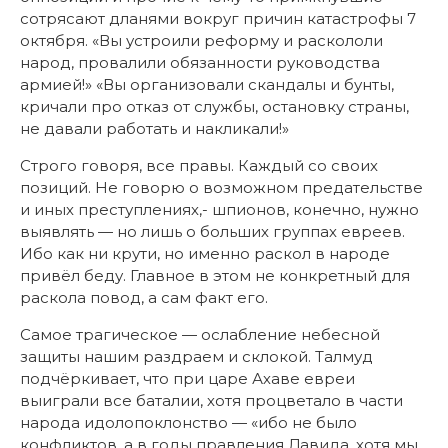
сотрясают дланями вокруг причин катастрофы 7
октября. «Вы устроили реформу и раскололи
народ, провалили обязанности руководства
армией!» «Вы организовали скандалы и бунты,
кричали про отказ от службы, остановку страны,
не давали работать и накликали!»
Строго говоря, все правы. Каждый со своих
позиций. Не говорю о возможном предательстве
и иных преступлениях,- шпионов, конечно, нужно
выявлять — но лишь о больших группах евреев.
Ибо как ни крути, но именно раскол в народе
привёл беду. Главное в этом не конкретный для
раскола повод, а сам факт его.
Самое трагическое — ослабление небесной
защиты нашим раздраем и склокой. Талмуд
подчёркивает, что при царе Ахаве евреи
выиграли все баталии, хотя процветало в части
народа идолопоклонство — «ибо не было
конфликтов, а в годы правления Давида, хотя мы