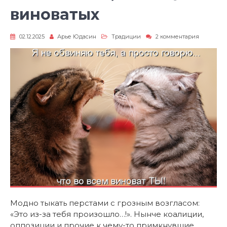
виноватых
к
02.12.2025
Арье Юдасин
Традиции
2 комментария
записи
Виноват
тот,
кто
ищет
виноваты
Модно тыкать перстами с грозным возгласом:
«Это из-за тебя произошло…!». Нынче коалиции,
оппозиции и прочие к чему-то примкнувшие