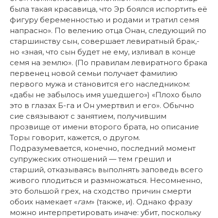
была такая красавица, что Эр боялся испортить её
фигуру беременностью и родами и тратил семя
напрасно». По велению отца Онан, следующий по
старшинству сын, совершает левиратный брак,-
но «зная, что сын будет не ему, изливал в конце
семя на землю». (По правилам левиратного брака
первенец новой семьи получает фамилию
первого мужа и становится его наследником:
«дабы не забылось имя ушедшего») «Плохо было
это в глазах Б-га и Он умертвил и его». Обычно
сие связывают с занятием, получившим
прозвище от имени второго брата, но описание
Торы говорит, кажется, о другом.
Подразумевается, конечно, последний момент
супружеских отношений — тем грешил и
старший, отказываясь выполнять заповедь всего
живого плодиться и размножаться. Несомненно,
это большой грех, на сходство причин смерти
обоих намекает «
гам
» (также, и). Однако фразу
можно интерпретировать иначе: убит, поскольку