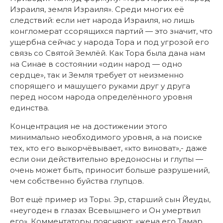
Израиля, земля Израиля». Среди многих её
следствий: если нет народа Израиля, но лишь
конгломерат ссорящихся партий — это значит, что
ущербна сейчас у народа Тора и под угрозой его
связь со Святой Землёй. Как Тора была дана нам
на Синае в состоянии «один народ — одно
сердце», так и Земля требует от неизменно
спорящего и машущего руками друг у друга
перед носом народа определённого уровня
единства.
Концентрация не на достижении этого
минимально необходимого уровня, а на поиске
тех, кто его выкорчёвывает, «кто виноват»,- даже
если они действительно вредоносны и глупы —
очень может быть, приносит больше разрушений,
чем собственно буйства глупцов.
Вот ещё пример из Торы. Эр, старший сын Йеуды,
«неугоден в глазах Всевышнего и Он умертвил
его». Комментаторы поясняют: «жена его Тамар