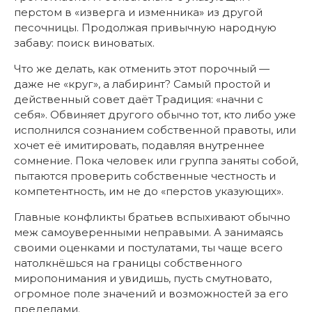
перстом в «изверга и изменника» из другой
песочницы. Продолжая привычную народную
забаву: поиск виноватых.
Что же делать, как отменить этот порочный —
даже не «круг», а лабиринт? Самый простой и
действенный совет даёт Традиция: «начни с
себя». Обвиняет другого обычно тот, кто либо уже
исполнился сознанием собственной правоты, или
хочет её имитировать, подавляя внутреннее
сомнение. Пока человек или группа заняты собой,
пытаются проверить собственные честность и
компетентность, им не до «перстов указующих».
Главные конфликты братьев вспыхивают обычно
меж самоуверенными неправыми. А занимаясь
своими оценками и постулатами, ты чаще всего
натолкнёшься на границы собственного
миропонимания и увидишь, пусть смутновато,
огромное поле значений и возможностей за его
пределами.