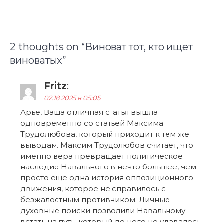
2 thoughts on “
Виноват тот, кто ищет
виноватых
”
Fritz
:
02.18.2025 в 05:05
Арье, Ваша отличная статья вышла
одновременно со статьей Максима
Трудолюбова, который приходит к тем же
выводам. Максим Трудолюбов считает, что
именно вера превращает политическое
наследие Навального в нечто большее, чем
просто еще одна история оппозиционного
движения, которое не справилось с
безжалостным противником. Личные
духовные поиски позволили Навальному
встать на путь, который до него не удавалось