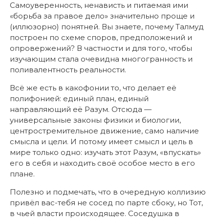
Самоуверенность, ненависть и питаемая ими
«борьба за правое дело» значительно проще и
(иллюзорно) понятней. Вы знаете, почему Талмуд
построен по схеме споров, предположений и
опровержений? В частности и для того, чтобы
изучающим стала очевидна многогранность и
поливалентность реальности.
Всё же есть в какофонии то, что делает её
полифонией: единый план, единый
направляющий её Разум. Отсюда —
универсальные законы физики и биологии,
центростремительное движение, само наличие
смысла и цели. И потому имеет смысл и цель в
мире только одно: изучать этот Разум, «впускать»
его в себя и находить своё особое место в его
плане.
Полезно и подмечать, что в очередную коллизию
привёл вас-тебя не сосед по парте сбоку, но Тот,
в чьей власти происходящее. Соседушка в