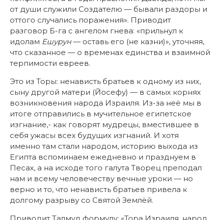
от души служили Создателю — бывали раздоры и
оттого случались поражения». Приводит
разговор Б-га с ангелом гнева: «прильнул к
идолам
Ешурун
— оставь его (не казни)», уточняя,
что сказанное — о временах единства и взаимной
терпимости евреев.
Это из Торы: ненависть братьев к одному из них,
сыну другой матери (Йосефу) — в самых корнях
возникновения народа Израиля. Из-за неё мы в
итоге отправились в мучительное египетское
изгнание,- как говорят мудрецы, вместившее в
себя ужасы всех будущих изгнаний. И хотя
именно там стали народом, историю выхода из
Египта вспоминаем ежедневно и празднуем в
Песах, а на исходе того галута Творец преподал
нам и всему человечеству вечные уроки — но
верно и то, что ненависть братьев привела к
долгому разрыву со Святой Землёй.
Приводит Талмуд формулу: «Тора Израиля, народ