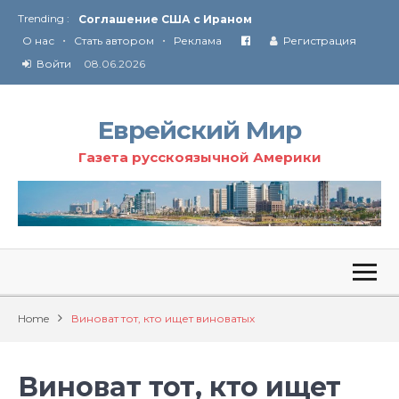
Trending :
Соглашение США с Ираном
•
•
Технология Революции в Иране
О нас
Стать автором
Реклама
Регистрация
Войти
08.06.2026
От Ирана до Ливана и Газы
Еврейский Мир
Газета русскоязычной Америки
Home
Виноват тот, кто ищет виноватых
Виноват тот, кто ищет