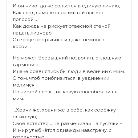
И он никогда не сольётся в единую линию,
Как след самолёта размытой плывёт
полосой…
Как дождь не рискует отвесной стеной
падать ливнево:
Он чаще прерывист и даже немного…
косой…
Не может Всевышний позволить сплошную
гармонию,
Иначе сравнялись бы люди в величии с Ним.
О том, чтоб приблизиться, в уединении
молимся
До чистой слезы, на какую способен лишь
мим…
…Храни же, храни же в себе, как серёжку
ольховую,
Своё естество… не разменивай на пустяки –
И мир улыбнётся однажды навстречу, с
готовностью