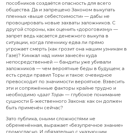
пособников создаётся опасность для всего
общества. Да и запрещено Законом выкупать
пленных «выше себестоимости» — дабы не
провоцировать новые захваты заложников. С
другой стороны, как оценить «дороговизну» —
запрет ведь касается денежного выкупа в
ситуации, когда пленнику едва ли прямо
угрожает смерть (как грозит она нашим узникам в
Газе)? Кинжал над ними занесён куда
непосредственней — бандиты уже убивали
заложников — чем вероятные беды в будущем; а
есть среди правил Торы и такое: очевидное
превосходит по значимости вероятное. Взвесить
эти и сопряжённые факторы крайне трудно и
необходимо «
даат Тора
» — глубокое понимание
сущности Б-жественного Закона: как он должен
быть применён сейчас?
Зато публика, оными сложностями не
обременённая, выражает «безупречное знание»
громогласно. И обязательно с указующим