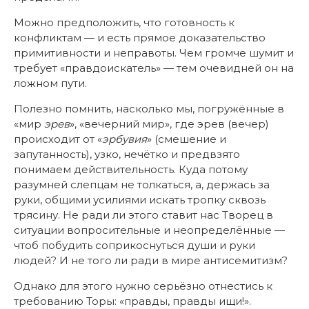
Можно предположить, что готовность к
конфликтам — и есть прямое доказательство
примитивности и неправоты. Чем громче шумит и
требует «правдоискатель» — тем очевидней он на
ложном пути.
Полезно помнить, насколько мы, погружённые в
«мир
эрев
», «вечерний мир», где эрев (вечер)
происходит от «
эрбувия
» (смешение и
запутанность), узко, нечётко и предвзято
понимаем действительность. Куда потому
разумней слепцам не толкаться, а, держась за
руки, общими усилиями искать тропку сквозь
трясину. Не ради ли этого ставит нас Творец в
ситуации вопросительные и неопределённые —
чтоб побудить соприкоснуться души и руки
людей? И не того ли ради в мире антисемитизм?
Однако для этого нужно серьёзно отнестись к
требованию Торы: «правды, правды ищи!».