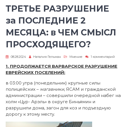
ТРЕТЬЕ РАЗРУШЕНИЕ
за ПОСЛЕДНИЕ 2
МЕСЯЦА: в ЧЕМ СМЫСЛ
ПРОСХОДЯЩЕГО?
к
08.28.2024
Наталия Гельман
Мнение
1 комментарий
записи
ТРЕТЬЕ
1. ПРОДОЛЖАЕТСЯ ВАРВАРСКОЕ РАЗРУШЕНИЕ
РАЗРУ
ЕВРЕЙСКИХ ПОСЕЛЕНИЙ
:
за
ПОСЛЕ
2
в 03:00 утра (понедельник) крупные силы
МЕСЯЦ
полицейских –
магавники
, ЯСАМ и гражданской
в
администрации – совершили очередной набег на
ЧЕМ
СМЫС
холм «Цур- Арэль» в округе Биньямин и
ПРОСХ
разрушили дома, загон для коз и подъездную
дорогу к этому месту.