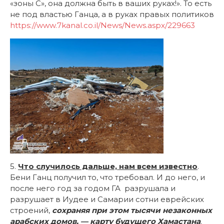
«зоны C», она должна быть в ваших руках!». То есть
не под властью Ганца, а в руках правых политиков
https://www.7kanal.co.il/News/News.aspx/229663
5.
Что случилось дальше, нам всем известно
.
Бени Ганц получил то, что требовал. И до него, и
после него год за годом ГА разрушала и
разрушает в Иудее и Самарии сотни еврейских
строений,
сохраняя при этом тысячи незаконных
арабских домов, — карту будущего Хамастана
.