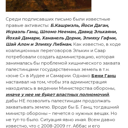
Среди подписавших письмо были известные
правые активисты:
Б.Кашриэль, Йоси Даган,
Исраэль Ганц, Шломо Нееман, Давид Эльхаяни,
Йохай Дамари, Хананель Дорни, Элияху Гафни,
Шай Алон и Элияху Либман.
Как известно, в ходе
коалиционных переговоров Элькин и Саар
потребовали создать администрацию, которая
занималась бы проблемой хищнического захвата
палестинцами государственных земель в т.н.
«зоне C» в Иудее и Самарии. Однако
Бени Ганц
настаивал на том, чтобы эта администрация
находилась в ведении Министерства обороны,
иначе у нее не будет властных полномочий
,
дабы НЕ позволить палестинцам продолжать
захватывать землю. Вроде бы Б. Ганц, тогдашний
министр обороны – печется о нужных вещах. Но
не тут-то было. Ситуация явно иная. Всем давно
известно, что с 2008-2009 гг. Аббас и его