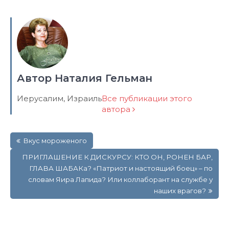
Автор Наталия Гельман
Иерусалим, Израиль
Все публикации этого
автора
Навигация
Вкус мороженого
по
записям
ПРИГЛАШЕНИЕ К ДИСКУРСУ: КТО ОН, РОНЕН БАР,
ГЛАВА ШАБАКа? «Патриот и настоящий боец» – по
словам Яира Лапида? Или коллаборант на службе у
наших врагов?