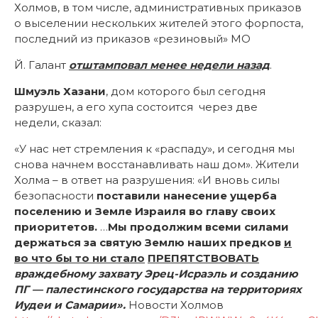
Холмов, в том числе, административных приказов
о выселении нескольких жителей этого форпоста,
последний из приказов «резиновый» МО
Й. Галант
отштамповал менее недели назад
.
Шмуэль Хазани
, дом которого был сегодня
разрушен, а его хупа состоится через две
недели, сказал:
«У нас нет стремления к «распаду», и сегодня мы
снова начнем восстанавливать наш дом». Жители
Холма – в ответ на разрушения: «И вновь силы
безопасности
поставили нанесение ущерба
поселению и Земле Израиля во главу своих
приоритетов
.
…
Мы продолжим всеми силами
держаться за святую Землю наших предков
и
во что бы то ни стало
ПРЕПЯТСТВОВАТЬ
враждебному захвату Эрец-Исраэль и созданию
ПГ — палестинского государства на территориях
Иудеи и Самарии
»
.
Новости Холмов