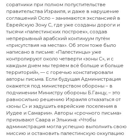
соратники при полном попустительстве
правительства Израиля, и даже в нарушение
соглашений Осло – занимаются экспансией в
Еврейскую Зону С, где уже созданы дороги и
тысячи «палестинских построек», создав
непрерывный арабский континуум путём
«присутствия на местах». Об этом тоже было
написано в письме: «Палестинцы» уже
контролируют около четверти «зоны C», и с
каждым днем ​​мы теряем всё больше и больше
территорий», — с горечью констатировали
авторы письма. Если будущая Администрация
окажется под министерством обороны – в
подчинении Министру обороны Б.Ганцу, – это
равносильно решению Израиля отказаться от
«зоны C» и задушить еврейские поселения в
Иудее и Самарии». Авторы «срочного письма»
призывают Саара и Элькина: «Чтобы
администрация могла успешно выполнить свою
миссию и остановить палестинскую оккупацию