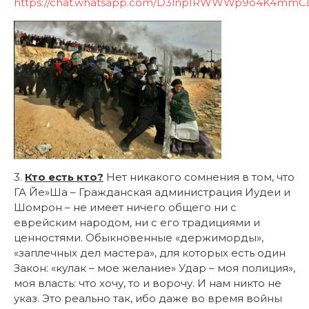
https://chat.whatsapp.com/D3lnpIRWWWp9o4K4mmC
3.
Кто есть кто?
Нет никакого сомнения в том, что
ГА Йе»Ша – Гражданская администрация Иудеи и
Шомрон – не имеет ничего общего ни с
еврейским народом, ни с его традициями и
ценностями. Обыкновенные «держиморды»,
«заплечных дел мастера», для которых есть один
Закон: «кулак – мое желание» Удар – моя полиция»,
моя власть: что хочу, то и ворочу. И нам никто не
указ. Это реально так, ибо даже во время войны