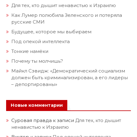
Для тех, кто дышит ненавистью к Израилю
Как Лумер полюбила Зеленского и потеряла
русские СМИ
Будущее, которое мы выбираем
Под опекой интеллекта
Тонкие намёки
Почему ты молчишь?
Майкл Сэвидж: «Демократический социализм
должен быть криминализирован, а его лидеры
– депортированы»
Новые комментарии
Суровая правда
к записи
Для тех, кто дышит
ненавистью к Израилю
Виктор
к записи
Под опекой интеллекта