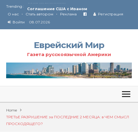
Trending :
Соглашение США с Ираном
•
•
Технология Революции в Иране
О нас
Стать автором
Реклама
Регистрация
Войти
08.07.2026
От Ирана до Ливана и Газы
Еврейский Мир
Газета русскоязычной Америки
Home
ТРЕТЬЕ РАЗРУШЕНИЕ за ПОСЛЕДНИЕ 2 МЕСЯЦА: в ЧЕМ СМЫСЛ
ПРОСХОДЯЩЕГО?