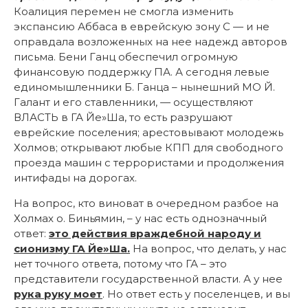
Коалиция перемен не смогла изменить
экспансию Аббаса в еврейскую зону С — и не
оправдала возложенных на нее надежд авторов
письма. Бени Ганц обеспечил огромную
финансовую поддержку ПА. А сегодня левые
единомышленники Б. Ганца – нынешний МО Й.
Галант и его ставленники, — осуществляют
ВЛАСТЬ в ГА Йе»Ша, то есть разрушают
еврейские поселения; арестовывают молодежь
Холмов; открывают любые КПП для свободного
проезда машин с террористами и продолжения
интифады на дорогах.
На вопрос, кто виноват в очередном разбое на
Холмах о. Биньямин, – у нас есть однозначный
ответ:
это действия враждебной народу и
сионизму ГА Йе»Ша.
На вопрос, что делать, у нас
нет точного ответа, потому что ГА – это
представители государственной власти. А у нее
рука руку моет
. Но ответ есть у поселенцев, и вы