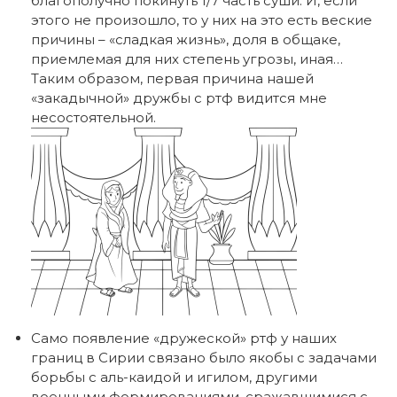
благополучно покинуть 1/7 часть суши. И, если
этого не произошло, то у них на это есть веские
причины – «сладкая жизнь», доля в общаке,
приемлемая для них степень угрозы, иная…
Таким образом, первая причина нашей
«закадычной» дружбы с ртф видится мне
несостоятельной.
Само появление «дружеской» ртф у наших
границ в Сирии связано было якобы с задачами
борьбы с аль-каидой и игилом, другими
военными формированиями, сражавшимися с