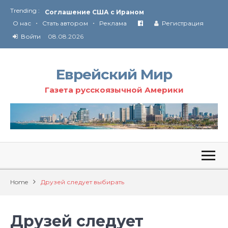
Trending :
Соглашение США с Ираном
•
•
Технология Революции в Иране
О нас
Стать автором
Реклама
Регистрация
Войти
08.08.2026
От Ирана до Ливана и Газы
Еврейский Мир
Газета русскоязычной Америки
Home
Друзей следует выбирать
Друзей следует