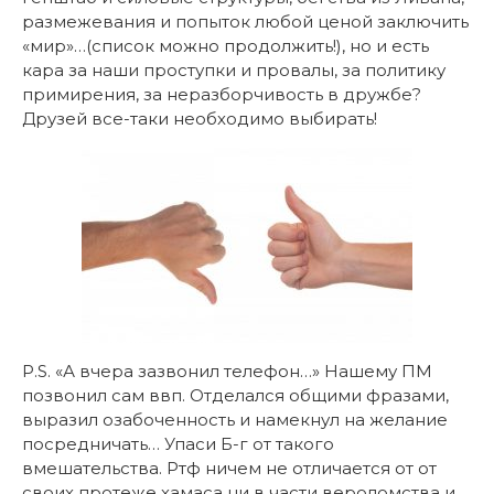
размежевания и попыток любой ценой заключить
«мир»…(список можно продолжить!), но и есть
кара за наши проступки и провалы, за политику
примирения, за неразборчивость в дружбе?
Друзей все-таки необходимо выбирать!
P.S. «А вчера зазвонил телефон…» Нашему ПМ
позвонил сам ввп. Отделался общими фразами,
выразил озабоченность и намекнул на желание
посредничать… Упаси Б-г от такого
вмешательства. Ртф ничем не отличается от от
своих протеже хамаса ни в части вероломства и