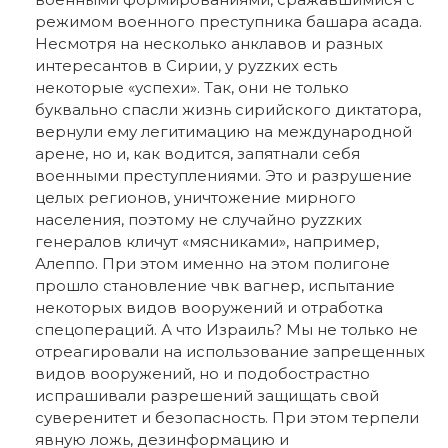
режимом военного преступника башара асада.
Несмотря на несколько анклавов и разных
интересантов в Сирии, у руzzких есть
некоторые «успехи». Так, они не только
буквально спасли жизнь сирийского диктатора,
вернули ему легитимацию на международной
арене, но и, как водится, запятнали себя
военными преступлениями. Это и разрушение
целых регионов, уничтожение мирного
населения, поэтому не случайно руzzких
генералов кличут «мясниками», например,
Алеппо. При этом именно на этом полигоне
прошло становление чвк вагнер, испытание
некоторых видов вооружений и отработка
спецопераций. А что Израиль? Мы не только не
отреагировали на использование запрещенных
видов вооружений, но и подобострастно
испрашивали разрешений защищать свой
суверенитет и безопасность. При этом терпели
явную ложь, дезинформацию и