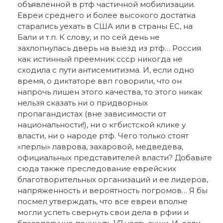
объявленной в ртф частичной мобилизации.
Евреи среднего и более высокого достатка
старались уехать в США или в страны ЕС, на
Бали и т.п. К слову, и по сей день не
захлопнулась дверь на выезд из ртф… Россия
как истинный преемник ссср никогда не
сходила с пути антисемитизма. И, если одно
время, о диктаторе ввп говорили, что он
напрочь лишен этого качества, то этого никак
нельзя сказать ни о придворных
пропагандистах (вне зависимости от
национальности!), ни о кгбистской клике у
власти, ни о народе ртф. Чего только стоят
«перлы» лаврова, захаровой, медведева,
официальных представителей власти? Добавьте
сюда также преследование еврейских
благотворительных организаций и ее лидеров,
напряженность и вероятность погромов… Я бы
посмел утверждать, что все евреи вполне
могли успеть свернуть свои дела в рфии и