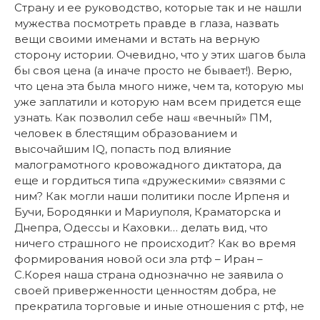
Страну и ее руководство, которые так и не нашли
мужества посмотреть правде в глаза, назвать
вещи своими именами и встать на верную
сторону истории. Очевидно, что у этих шагов была
бы своя цена (а иначе просто не бывает!). Верю,
что цена эта была много ниже, чем та, которую мы
уже заплатили и которую нам всем придется еще
узнать. Как позволил себе наш «вечный» ПМ,
человек в блестящим образованием и
высочайшим IQ, попасть под влияние
малограмотного кровожадного диктатора, да
еще и гордиться типа «дружескими» связями с
ним? Как могли наши политики после Ирпеня и
Бучи, Бородянки и Мариуполя, Краматорска и
Днепра, Одессы и Каховки… делать вид, что
ничего страшного не происходит? Как во время
формирования новой оси зла ртф – Иран –
С.Корея наша страна однозначно не заявила о
своей приверженности ценностям добра, не
прекратила торговые и иные отношения с ртф, не