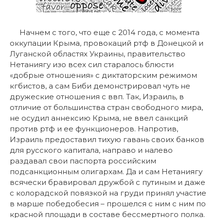
Начнем с того, что еще с 2014 года, с момента
оккупации Крыма, провокаций ртф в Донецкой и
Луганской областях Украины, правительство
Нетаниягу изо всех сил старалось блюсти
«добрые отношения» с диктаторским режимом
кгбистов, а сам Биби демонстрировал чуть не
дружеские отношения с ввп. Так, Израиль, в
отличие от большинства стран свободного мира,
не осудил аннексию Крыма, не ввел санкций
против ртф и ее функционеров. Напротив,
Израиль предоставил тихую гавань своих банков
для русского капитала, направо и налево
раздавал свои паспорта российским
подсанкционным олигархам. Да и сам Нетаниягу
всячески бравировал дружбой с путиным и даже
с колорадской повязкой на груди принял участие
в марше победобесия – прошелся с ним с ним по
красной площади в составе бессмертного полка.