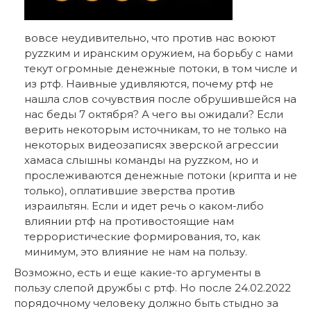
вовсе неудивительно, что против нас воюют
руzzким и иранским оружием, на борьбу с нами
текут огромные денежные потоки, в том числе и
из ртф. Наивные удивляются, почему ртф не
нашла слов сочувствия после обрушившейся на
нас беды 7 октября? А чего вы ожидали? Если
верить некоторым источникам, то не только на
некоторых видеозаписях зверской агрессии
хамаса слышны команды на руzzком, но и
прослеживаются денежные потоки (крипта и не
только), оплатившие зверства против
израильтян. Если и идет речь о каком-либо
влиянии ртф на противостоящие нам
террористические формирования, то, как
минимум, это влияние не нам на пользу.
Возможно, есть и еще какие-то аргументы в
пользу слепой дружбы с ртф. Но после 24.02.2022
порядочному человеку должно быть стыдно за