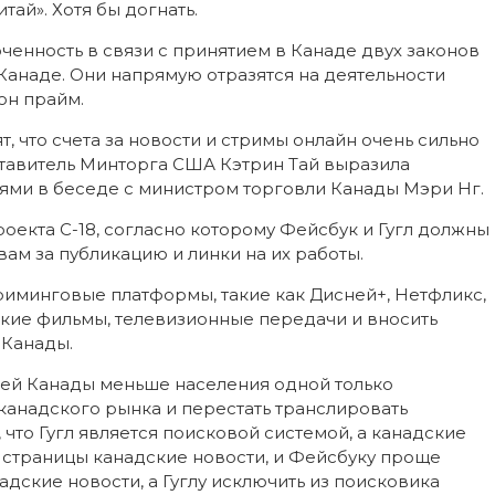
тай». Хотя бы догнать.
ченность в связи с принятием в Канаде двух законов
 Канаде. Они напрямую отразятся на деятельности
он прайм.
 что счета за новости и стримы онлайн очень сильно
тавитель Минторга США Кэтрин Тай выразила
ми в беседе с министром торговли Канады Мэри Нг.
оекта С-18, согласно которому Фейсбук и Гугл должны
вам за публикацию и линки на их работы.
риминговые платформы, такие как Дисней+, Нетфликс,
кие фильмы, телевизионные передачи и вносить
 Канады.
всей Канады меньше населения одной только
канадского рынка и перестать транслировать
 что Гугл является поисковой системой, а канадские
и страницы канадские новости, и Фейсбуку проще
дские новости, а Гуглу исключить из поисковика