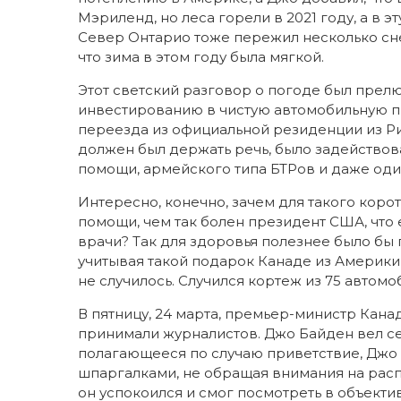
Мэриленд, но леса горели в 2021 году, а в 
Север Онтарио тоже пережил несколько сне
что зима в этом году была мягкой.
Этот светский разговор о погоде был прел
инвестированию в чистую автомобильную п
переезда из официальной резиденции из Ри
должен был держать речь, было задействов
помощи, армейского типа БТРов и даже оди
Интересно, конечно, зачем для такого кор
помощи, чем так болен президент США, что 
врачи? Так для здоровья полезнее было бы 
учитывая такой подарок Канаде из Америки 
не случилось. Случился кортеж из 75 автом
В пятницу, 24 марта, премьер-министр Ка
принимали журналистов. Джо Байден вел с
полагающееся по случаю приветствие, Джо
шпаргалками, не обращая внимания на расп
он успокоился и смог посмотреть в объект