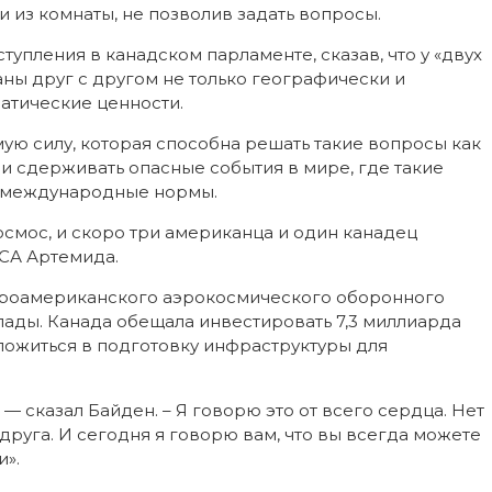
и из комнаты, не позволив задать вопросы.
пления в канадском парламенте, сказав, что у «двух
ны друг с другом не только географически и
атические ценности.
ю силу, которая способна решать такие вопросы как
и сдерживать опасные события в мире, где такие
т международные нормы.
осмос, и скоро три американца и один канадец
СА Артемида.
ероамериканского аэрокосмического оборонного
ады. Канада обещала инвестировать 7,3 миллиарда
ложиться в подготовку инфраструктуры для
 сказал Байден. – Я говорю это от всего сердца. Нет
руга. И сегодня я говорю вам, что вы всегда можете
».