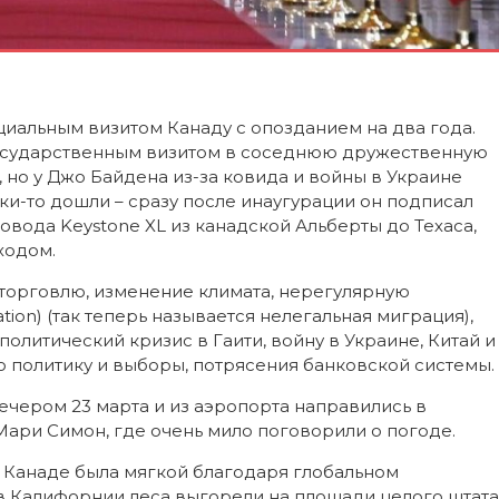
иальным визитом Канаду с опозданием на два года.
осударственным визитом в соседнюю дружественную
 но у Джо Байдена из-за ковида и войны в Украине
уки-то дошли – сразу после инаугурации он подписал
вода Keystone XL из канадской Альберты до Техаса,
ходом.
торговлю, изменение климата, нерегулярную
tion) (так теперь называется нелегальная миграция),
олитический кризис в Гаити, войну в Украине, Китай и
 политику и выборы, потрясения банковской системы.
ечером 23 марта и из аэропорта направились в
ари Симон, где очень мило поговорили о погоде.
 в Канаде была мягкой благодаря глобальном
 в Калифорнии леса выгорели на площади целого штата