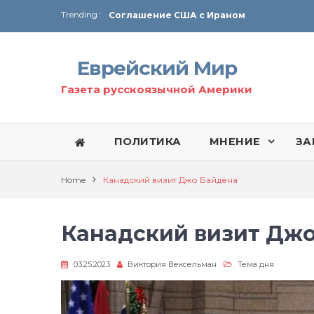
Соглашение США с Ираном
Trending :
Технология Революции в Иране
От Ирана до Ливана и Газы
Еврейский Мир
Газета русскоязычной Америки
ПОЛИТИКА
МНЕНИЕ
ЗА
Home
Канадский визит Джо Байдена
Канадский визит Дж
03.25.2023
Виктория Вексельман
Тема дня