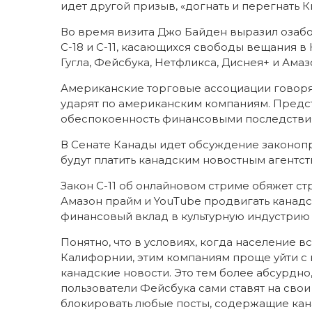
идет другой призыв, «догнать и перегнать Ки
Во время визита Джо Байден выразил озабо
С-18 и С-11, касающихся свободы вещания в
Гугла, Фейсбука, Нетфликса, Диснея+ и Амаз
Американские торговые ассоциации говорят,
ударят по американским компаниям. Предс
обеспокоенность финансовыми последствия
В Сенате Канады идет обсуждение законопр
будут платить канадским новостным агентст
Закон С-11 об онлайновом стриме обяжет ст
Амазон прайм и YouTube продвигать канадс
финансовый вклад в культурную индустрию
Понятно, что в условиях, когда население 
Калифорнии, этим компаниям проще уйти с 
канадские новости. Это тем более абсурдно,
пользователи Фейсбука сами ставят на сво
блокировать любые посты, содержащие кана