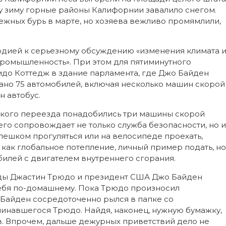
эту зиму горные районы Калифорнии завалило снегом.
жных бурь в марте, но хозяева вежливо промямлили,
юдией к серьезному обсуждению «изменения климата 
ромышленность». При этом для пятиминутного
до Коттедж в здание парламента, где Джо Байден
ано 75 автомобилей, включая несколько машин скорой
н автобус.
откого переезда понадобились три машины скорой
его сопровождает не только служба безопасности, но и
пешком прогуляться или на велосипеде проехать,
как глобальное потепление, личный пример подать, но
обилей с двигателем внутреннего сгорания.
нады Джастин Трюдо и президент США Джо Байден
ебя по-домашнему. Пока Трюдо произносил
 Байден сосредоточенно рылся в папке со
инавшегося Трюдо. Найдя, наконец, нужную бумажку,
ив. Впрочем, дальше дежурных приветствий дело не