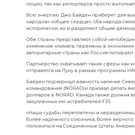
пошло, так как репортеров просто вытолкал
Всю энергию Джо Байден приберег для высту
народов» «общее сердце», оба народа связа
исторически, но и разделяют общие демокр
Обе страны представляют собой непобедиму
изменение климата, перемены в экономике 
авторитарные страны как Россия попираю
Партнерство охватывает такие сферы как к
отправятся на Луну в рамках программы НА
Байден подчеркнул важность наличие Сев
командования (NORAD)и призвал делать вкл
долларов в NORAD. Канада также должна в
закупленных ею истребителей F35.
«Наши судьбы переплетены и неразделимы, —
более надежного союзника, более верного д
положиться на Соединенные Штаты Америки