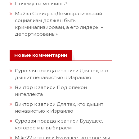
Почему ты молчишь?
Майкл Сэвидж: «Демократический
социализм должен быть
криминализирован, а его лидеры –
депортированы»
Новые комментарии
Суровая правда
к записи
Для тех, кто
дышит ненавистью к Израилю
Виктор
к записи
Под опекой
интеллекта
Виктор
к записи
Для тех, кто дышит
ненавистью к Израилю
Суровая правда
к записи
Будущее,
которое мы выбираем
Mike22
к записи
Будущее, которое мы