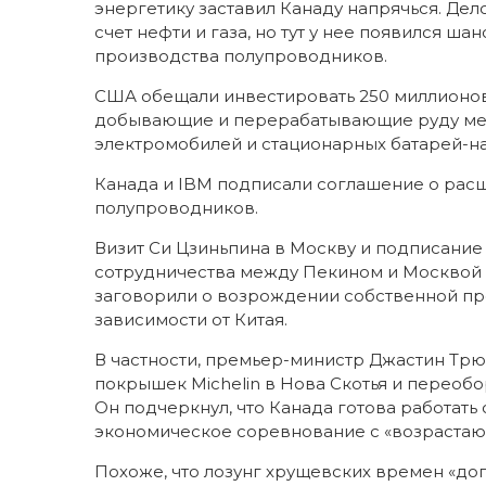
энергетику заставил Канаду напрячься. Дел
счет нефти и газа, но тут у нее появился шан
производства полупроводников.
США обещали инвестировать 250 миллионов
добывающие и перерабатывающие руду мет
электромобилей и стационарных батарей-н
Канада и IBM подписали соглашение о рас
полупроводников.
Визит Си Цзиньпина в Москву и подписани
сотрудничества между Пекином и Москвой н
заговорили о возрождении собственной про
зависимости от Китая.
В частности, премьер-министр Джастин Трю
покрышек Michelin в Нова Скотья и переобо
Он подчеркнул, что Канада готова работат
экономическое соревнование с «возрастаю
Похоже, что лозунг хрущевских времен «дог