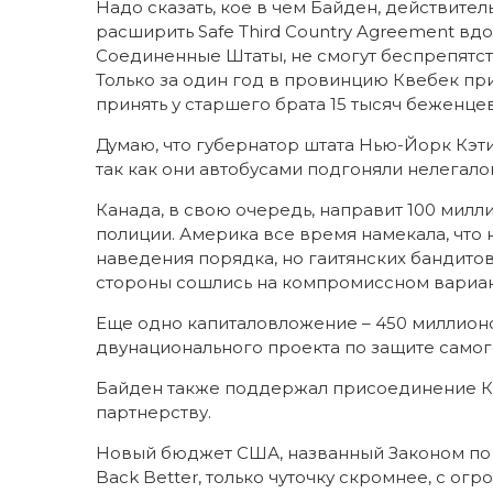
Надо сказать, кое в чем Байден, действител
расширить Safe Third Country Agreement вд
Соединенные Штаты, не смогут беспрепятств
Только за один год в провинцию Квебек пр
принять у старшего брата 15 тысяч беженцев
Думаю, что губернатор штата Нью-Йорк Кэт
так как они автобусами подгоняли нелегало
Канада, в свою очередь, направит 100 мил
полиции. Америка все время намекала, что 
наведения порядка, но гаитянских бандитов
стороны сошлись на компромиссном вариант
Еще одно капиталовложение – 450 миллионо
двунационального проекта по защите самог
Байден также поддержал присоединение К
партнерству.
Новый бюджет США, названный Законом по бо
Back Better, только чуточку скромнее, с о