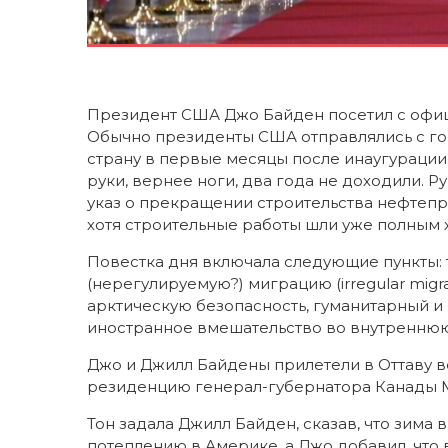
Президент США Джо Байден посетил с офиц
Обычно президенты США отправлялись с г
страну в первые месяцы после инаугурации,
руки, вернее ноги, два года не доходили. Р
указ о прекращении строительства нефтепро
хотя строительные работы шли уже полным 
Повестка дня включала следующие пункты: 
(нерегулируемую?) миграцию (irregular migra
арктическую безопасность, гуманитарный и п
иностранное вмешательство во внутреннюю
Джо и Джилл Байдены прилетели в Оттаву в
резиденцию генерал-губернатора Канады М
Тон задала Джилл Байден, сказав, что зима
потеплению в Америке, а Джо добавил, что