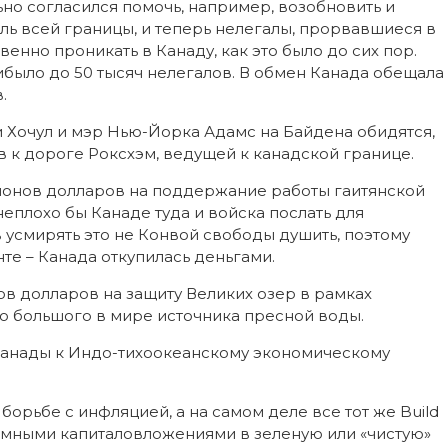
ьно согласился помочь, например, возобновить и
оль всей границы, и теперь нелегалы, прорвавшиеся в
енно проникать в Канаду, как это было до сих пор.
ибыло до 50 тысяч нелегалов. В обмен Канада обещала
.
и Хочул и мэр Нью-Йорка Адамс на Байдена обидятся,
в к дороге Роксхэм, ведущей к канадской границе.
лионов долларов на поддержание работы гаитянской
неплохо бы Канаде туда и войска послать для
 усмирять это не Конвой свободы душить, поэтому
е – Канада откупилась деньгами.
в долларов на защиту Великих озер в рамках
о большого в мире источника пресной воды.
анады к Индо-тихоокеанскому экономическому
рьбе с инфляцией, а на самом деле все тот же Build
громными капиталовложениями в зеленую или «чистую»