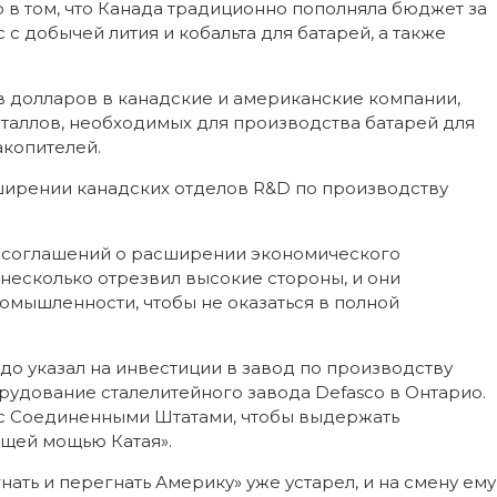
о в том, что Канада традиционно пополняла бюджет за
с с добычей лития и кобальта для батарей, а также
 долларов в канадские и американские компании,
аллов, необходимых для производства батарей для
акопителей.
ширении канадских отделов R&D по производству
е соглашений о расширении экономического
есколько отрезвил высокие стороны, и они
мышленности, чтобы не оказаться в полной
до указал на инвестиции в завод по производству
рудование сталелитейного завода Defasco в Онтарио.
ь с Соединенными Штатами, чтобы выдержать
щей мощью Катая».
нать и перегнать Америку» уже устарел, и на смену ему