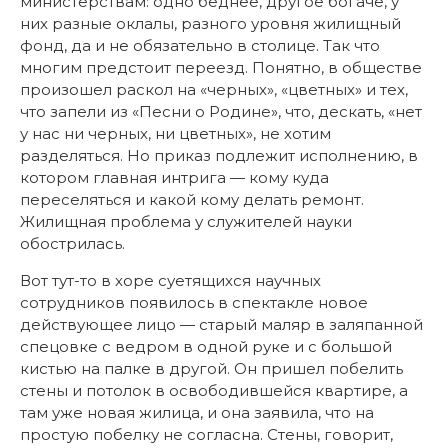
министерствам: одно беднее, другое богаче, у
них разные оклалы, разного уровня жилищный
фонд, да и не обязательно в столице. Так что
многим предстоит переезд. Понятно, в обществе
произошел раскол на «черных», «цветных» и тех,
что запели из «Песни о Родине», что, дескать, «нет
у нас ни черных, ни цветных», не хотим
разделяться. Но приказ подлежит исполнению, в
котором главная интрига — кому куда
переселяться и какой кому делать ремонт.
Жилищная проблема у служителей науки
обострилась.
Вот тут-то в хоре суетящихся научных
сотрудников появилось в спектакле новое
действующее лицо — старый маляр в заляпанной
спецовке с ведром в одной руке и с большой
кистью на палке в другой. Он пришел побелить
стены и потолок в освободившейся квартире, а
там уже новая жилица, и она заявила, что на
простую побелку не согласна. Стены, говорит,