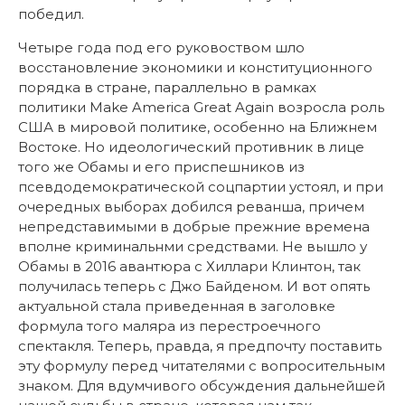
победил.
Четыре года под его руковоством шло
восстановление экономики и конституционного
порядка в стране, параллельно в рамках
политики Make America Great Again возросла роль
США в мировой политике, особенно на Ближнем
Востоке. Но идеологический противник в лице
того же Обамы и его приспешников из
псевдодемократической соцпартии устоял, и при
очередных выборах добился реванша, причем
непредставимыми в добрые прежние времена
вполне криминальнми средствами. Не вышло у
Обамы в 2016 авантюра с Хиллари Клинтон, так
получилась теперь с Джо Байденом. И вот опять
актуальной стала приведенная в заголовке
формула того маляра из перестроечного
спектакля. Теперь, правда, я предпочту поставить
эту формулу перед читателями с вопросительным
знаком. Для вдумчивого обсуждения дальнейшей