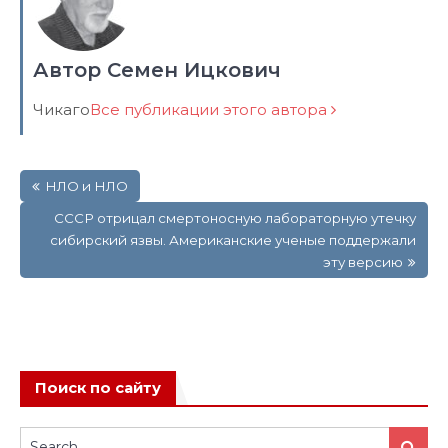
Автор Семен Ицкович
Чикаго
Все публикации этого автора
Навигация
НЛО и НЛО
по
записям
СССР отрицал смертоносную лабораторную утечку
сибирский язвы. Американские ученые поддержали
эту версию
Поиск по сайту
Search
Search