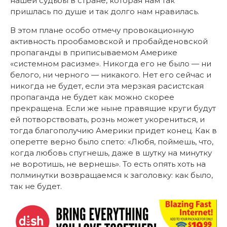
нашей судьбы в стране, которая нам так
пришлась по душе и так долго нам нравилась.
В этом плане особо отмечу провокационную
активность прообамовской и пробайденовской
пропаганды в приписываемом Америке
«системном расизме». Никогда его не было — ни
белого, ни черного — никакого. Нет его сейчас и
никогда не будет, если эта мерзкая расистская
пропаганда не будет как можно скорее
прекращена. Если же ныне правящие круги будут
ей потворствовать, рознь может укорениться, и
тогда благополучию Америки придет конец. Как в
оперетте верно было спето: «Любя, поймешь, что,
когда любовь спугнешь, даже в шутку на минутку
не воротишь, не вернешь». То есть опять хоть на
полминутки возвращаемся к заголовку: как было,
так не будет.