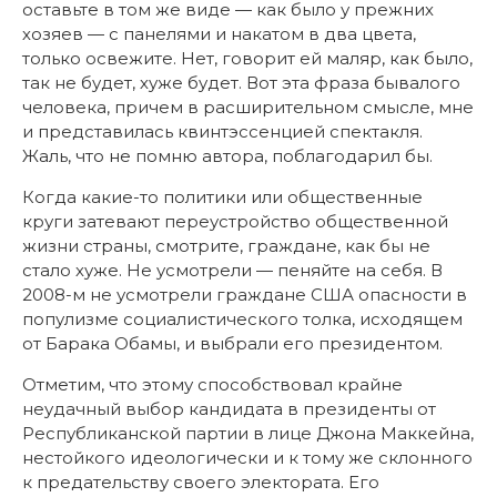
оставьте в том же виде — как было у прежних
хозяев — с панелями и накатом в два цвета,
только освежите. Нет, говорит ей маляр, как было,
так не будет, хуже будет. Вот эта фраза бывалого
человека, причем в расширительном смысле, мне
и представилась квинтэссенцией спектакля.
Жаль, что не помню автора, поблагодарил бы.
Когда какие-то политики или общественные
круги затевают переустройство общественной
жизни страны, смотрите, граждане, как бы не
стало хуже. Не усмотрели — пеняйте на себя. В
2008-м не усмотрели граждане США опасности в
популизме социалистического толка, исходящем
от Барака Обамы, и выбрали его президентом.
Отметим, что этому способствовал крайне
неудачный выбор кандидата в президенты от
Республиканской партии в лице Джона Маккейна,
нестойкого идеологически и к тому же склонного
к предательству своего электората. Его