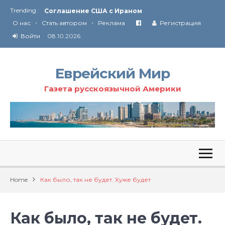
Trending :
Соглашение США с Ираном
•
•
Технология Революции в Иране
О нас
Стать автором
Реклама
Регистрация
Войти
08.10.2026
От Ирана до Ливана и Газы
Еврейский Мир
Газета русскоязычной Америки
Home
Как было, так не будет. Хуже будет
Как было, так не будет.