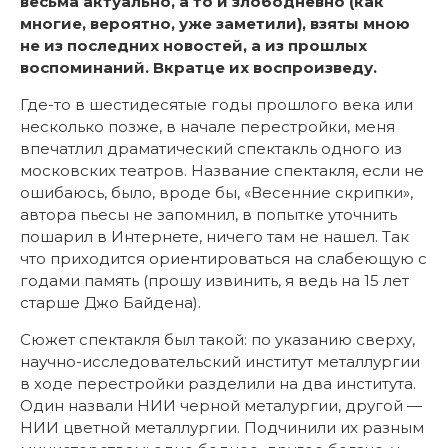
весьма актуально, а то и злободневно (как
многие, вероятно, уже заметили), взяты мною
не из последних новостей, а из прошлых
воспоминаний. Вкратце их воспроизведу.
Где-то в шестидесятые годы прошлого века или
несколько позже, в начале перестройки, меня
впечатлил драматический спектакль одного из
московских театров. Название спектакля, если не
ошибаюсь, было, вроде бы, «Весенние скрипки»,
автора пьесы не запомнил, в попытке уточнить
пошарил в Интернете, ничего там не нашел. Так
что приходится ориентироваться на слабеющую с
годами память (прошу извинить, я ведь на 15 лет
старше Джо Байдена).
Сюжет спектакля был такой: по указанию сверху,
научно-исследовательский институт металлургии
в ходе перестройки разделили на два института.
Один назвали НИИ черной металургии, другой —
НИИ цветной металлургии. Подчинили их разным