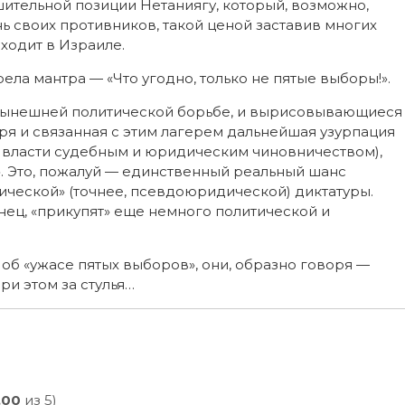
шительной позиции Нетаниягу, который, возможно,
ь своих противников, такой ценой заставив многих
сходит в Израиле.
ла мантра — «Что угодно, только не пятые выборы!».
в нынешней политической борьбе, и вырисовывающиеся
ря и связанная с этим лагерем дальнейшая узурпация
 власти судебным и юридическим чиновничеством),
». Это, пожалуй — единственный реальный шанс
ческой» (точнее, псевдоюридической) диктатуры.
онец, «прикупят» еще немного политической и
 об «ужасе пятых выборов», они, образно говоря —
ри этом за стулья…
,00
из 5)