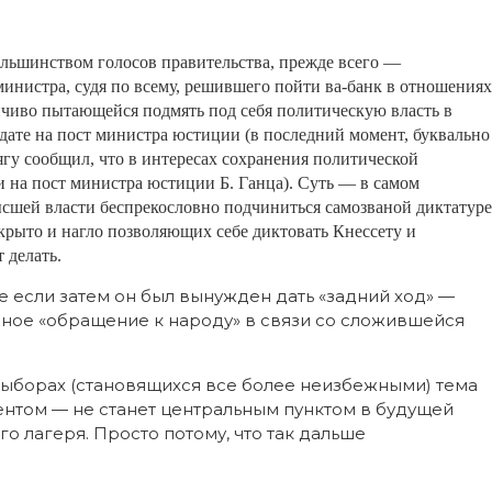
ьшинством голосов правительства, прежде всего —
нистра, судя по всему, решившего пойти ва-банк в отношениях
енчиво пытающейся подмять под себя политическую власть в
идате на пост министра юстиции (в последний момент, буквально
ягу сообщил, что в интересах сохранения политической
и на пост министра юстиции Б. Ганца). Суть — в самом
ысшей власти беспрекословно подчиниться самозваной диктатуре
крыто и нагло позволяющих себе диктовать Кнессету и
т делать.
е если затем он был вынужден дать «задний ход» —
зное «обращение к народу» в связи со сложившейся
выборах (становящихся все более неизбежными) тема
нтом — не станет центральным пунктом в будущей
 лагеря. Просто потому, что так дальше