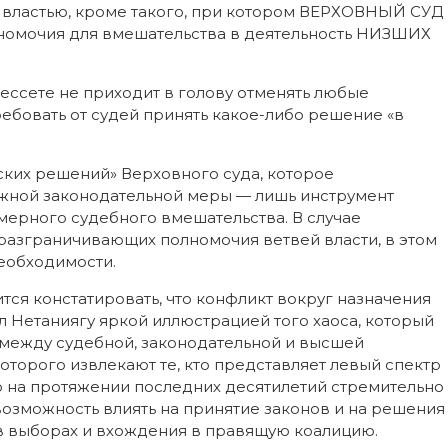
 властью, кроме такого, при котором ВЕРХОВНЫЙ СУД
номочия для вмешательства в деятельность НИЗШИХ
нессете не приходит в голову отменять любые
ебовать от судей принять какое-либо решение «в
ских решений» Верховного суда, которое
ожной законодательной меры — лишь инструмент
мерного судебного вмешательства. В случае
разграничивающих полномочия ветвей власти, в этом
еобходимости.
ся констатировать, что конфликт вокруг назначения
л Нетаниягу яркой иллюстрацией того хаоса, который
между судебной, законодательной и высшей
которого извлекают те, кто представляет левый спектр
кто на протяжении последних десятилетий стремительно
 возможность влиять на принятие законов и на решения
 в выборах и вхождения в правящую коалицию.