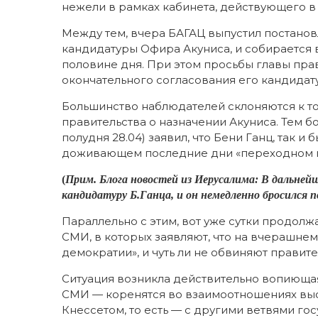
нежели в рамках кабинета, действующего 
Между тем, вчера БАГАЦ выпустил постано
кандидатуры Офира Акуниса, и собирается 
половине дня. При этом просьбы главы пра
окончательного согласования его кандида
Большинство наблюдателей склоняются к то
правительства о назначении Акуниса. Тем бо
полудня 28.04) заявил, что Бени Ганц, так и
доживающем последние дни «переходном п
(
Прим. Блога новостей из Иерусалима: В дальней
кандидатуру Б.Ганца, и он немедленно бросился 
Параллельно с этим, вот уже сутки продолж
СМИ, в которых заявляют, что на вчерашне
демократии», и чуть ли не обвиняют правител
Ситуация возникла действительно вопиющая.
СМИ — коренятся во взаимоотношениях выс
Кнессетом, то есть — с другими ветвями го