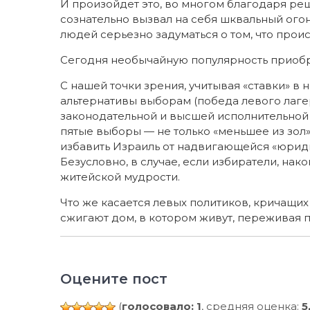
И произойдет это, во многом благодаря ре
сознательно вызвал на себя шквальный огон
людей серьезно задуматься о том, что прои
Сегодня необычайную популярность приобре
С нашей точки зрения, учитывая «ставки» 
альтернативы выборам (победа левого лаге
законодательной и высшей исполнительной
пятые выборы — не только «меньшее из зол
избавить Израиль от надвигающейся «юриди
Безусловно, в случае, если избиратели, нак
житейской мудрости.
Что же касается левых политиков, кричащих
сжигают дом, в котором живут, переживая п
Оцените пост
(
голосовало: 1
, средняя оценка:
5