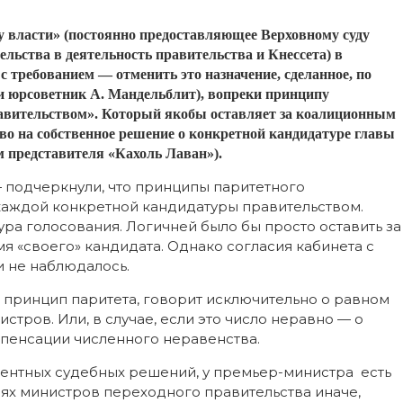
оту власти» (постоянно предоставляющее Верховному суду
ьства в деятельность правительства и Кнессета) в
с требованием — отменить это назначение, сделанное, по
и юрсоветник А. Мандельблит), вопреки принципу
авительством». Который якобы оставляет за коалиционным
во на собственное решение о конкретной кандидатуре главы
 представителя «Кахоль Лаван»).
 подчеркнули, что принципы паритетного
аждой конкретной кандидатуры правительством.
ра голосования. Логичней было бы просто оставить за
мя «своего» кандидата. Однако согласия кабинета с
и не наблюдалось.
 принцип паритета, говорит исключительно о равном
стров. Или, в случае, если это число неравно — о
пенсации численного неравенства.
цедентных судебных решений, у премьер-министра есть
ях министров переходного правительства иначе,