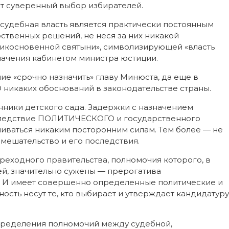
т суверенный выбор избирателей.
 судебная власть является практически постоянным
ственных решений, не неся за них никакой
прикосновенной святыни», символизирующей «власть
значения кабинетом министра юстиции.
ание «срочно назначить» главу Минюста, да еще в
никаких обоснований в законодательстве страны.
нники детского сада. Задержки с назначением
— следствие ПОЛИТИЧЕСКОГО и государственного
иваться никаким посторонним силам. Тем более — не
вмешательство и его последствия.
реходного правительства, полномочия которого, в
ей, значительно сужены — прерогатива
и. И имеет совершенно определенные политические и
ность несут те, кто выбирает и утверждает кандидатуру
спределения полномочий между судебной,