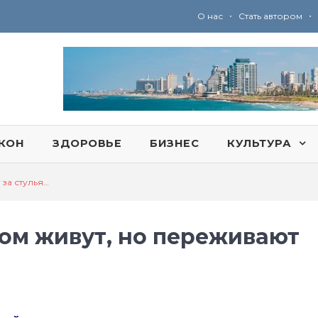
•
•
О нас
Стать автором
Ю
ридические услуги адвокатской коллегии «Эли Гервиц»: полное сопровождение на всех этапах
КОН
ЗДОРОВЬЕ
БИЗНЕС
КУЛЬТУРА
 за стулья…
ром живут, но переживают