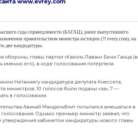
сайта
www.evrey.com
ысшего суда справедливости (БАГАЦ), ранее выпустившего
назначении правительством министра юстиции (?! every.com), на
ть две кандидатуры.
 обороны, главы партии «Кахоль Лаван» Бени Ганца (в
 именно его), в ходе голосования потерпела
ом Нетаниягу кандидатура депутата Кнессета,
 министров: 10 голосов были поданы «за», 7 —
ать в голосовании.
тельства Авихай Мандельблит попытался вмешаться в
 голосования. Однако премьер-министр заявил, что
е утверждения кабинетом кандидатуры нового главы