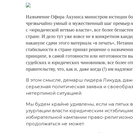
Назначение Офира Акуниса министром юстиции бол
чрезвычайно умный и мужественный шаг премьер-ми
с «юридической ветвью власти», все более беззаст
стране. И дело тут уже вовсе не в конкретном канд
накануне сдачи этого материала «в печать», Нетани
стабильности в стране принял решение о назначени
принципе, в самой готовности или неготовности в
судейских и юридических чиновников, все более от
правительству, что, как и, даже когда (!) им надлежи
В этом смысле, демарш лидера Ликуда, даж
серьезная политическая заявка и своеобра
нетерпимой ситуацией.
Мы будем крайне удивлены, если на пятых 
узурпации власти юридическим истэблишме
избирательной кампании право-религиозного
продолжаться не может.