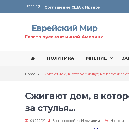
Trending :
Соглашение США с Ираном
Технология Революции в Иране
Еврейский Мир
От Ирана до Ливана и Газы
Газета русскоязычной Америки
ПОЛИТИКА
МНЕНИЕ
ЗА
Home
Сжигают дом, в котором живут, но переживают
Сжигают дом, в кото
за стулья…
04.29.2021
Блог новостей из Иерусалима
Новости