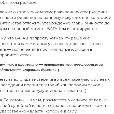
в обычном режиме.
вление о «временном замораживании» утверждения
вынести решение по данному иску сегодня во второй
вительства отложить утверждение главы Минюста до
туры на данный момент БАГАЦем игнорируются.
му, что БАГАЦ попросту «отменит» решение
лее, что и сам Нетаньягу в последние часы (после
 быть — может занять пост министра юстиции в
равительстве».
шем так и произошло — правительство проголосовало за
подписывать «горячие» бумаги…
)
ается настоящая истерика во всех израильских левых
м заседании правительства «были попраны основы
ьство в попытке «узурпировать власть» (!).
 Ее истоки — о чем, разумеется, умалчивают левые
шей судебной власти в стране с правительством и
сударственной власти, которые в силу