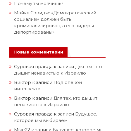
Почему ты молчишь?
Майкл Сэвидж: «Демократический
социализм должен быть
криминализирован, а его лидеры –
депортированы»
Новые комментарии
Суровая правда
к записи
Для тех, кто
дышит ненавистью к Израилю
Виктор
к записи
Под опекой
интеллекта
Виктор
к записи
Для тех, кто дышит
ненавистью к Израилю
Суровая правда
к записи
Будущее,
которое мы выбираем
Mike22
к записи
Будущее, которое мы