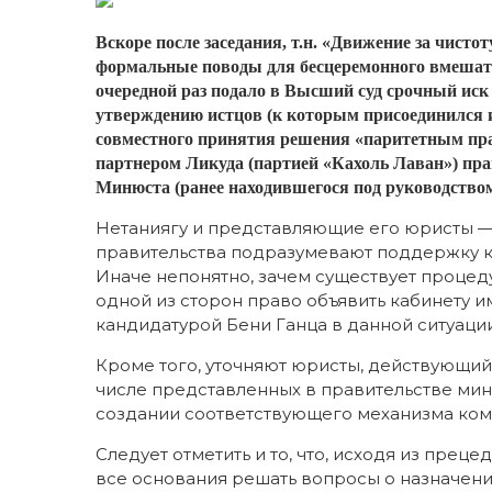
Вскоре после заседания, т.н. «Движение за чист
формальные поводы для бесцеремонного вмешател
очередной раз подало в Высший суд срочный иск 
утверждению истцов (к которым присоединился 
совместного принятия решения «паритетным пр
партнером Ликуда (партией «Кахоль Лаван») пра
Минюста (ранее находившегося под руководством
Нетаниягу и представляющие его юристы —
правительства подразумевают поддержку к
Иначе непонятно, зачем существует процеду
одной из сторон право объявить кабинету и
кандидатурой Бени Ганца в данной ситуаци
Кроме того, уточняют юристы, действующий
числе представленных в правительстве мини
создании соответствующего механизма ком
Следует отметить и то, что, исходя из пре
все основания решать вопросы о назначени