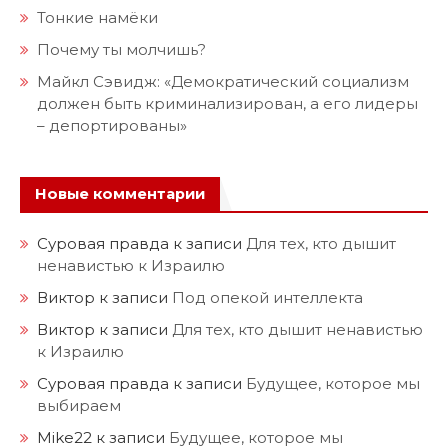
Тонкие намёки
Почему ты молчишь?
Майкл Сэвидж: «Демократический социализм
должен быть криминализирован, а его лидеры
– депортированы»
Новые комментарии
Суровая правда
к записи
Для тех, кто дышит
ненавистью к Израилю
Виктор
к записи
Под опекой интеллекта
Виктор
к записи
Для тех, кто дышит ненавистью
к Израилю
Суровая правда
к записи
Будущее, которое мы
выбираем
Mike22
к записи
Будущее, которое мы