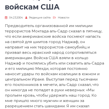
войскам США
04.23.2004
Редакция сайта
Новости
Предводитель организованной им милиции
террористов Моктада аль-Садр сказал в пятницу,
что если американские войска посмеют напасть
на святой для шиитов город Наджаф, он
направит на них террористов-самоубийц и
призвал весь иракский народ сопротивляться
американцам. Войска США взяли в кольцо
Наджаф и поклялись убить или схватить аль-Садра
и его милицию Мехди, которая постоянно
наносит удары по войскам коалиции в южном и
центральном Ираке. Выступая перед тысячами
его поклонников в мечети, аль-Садр сказал, что
он никогда не попадет в руки неверных: «Мы
прольем кровь, чтобы удержать наш город. Ко
мне пришло много мужчин и женщин за
разрешением стать шахидами. Я им сказал