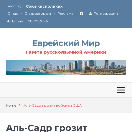
Trending :
Союз кислоликих
•
•
Соглашение США с Ираном
О нас
Стать автором
Реклама
Регистрация
Технология Революции в Иране
Войти
08.07.2026
От Ирана до Ливана и Газы
Еврейский Мир
Газета русскоязычной Америки
Home
Аль-Садр грозит войскам США
Аль-Садр грозит