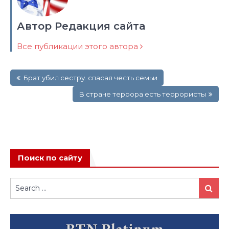
Автор Редакция сайта
Все публикации этого автора
Навигация
Брат убил сестру. спасая честь семьи
по
записям
В стране террора есть террористы
Поиск по сайту
Search
Search
for: