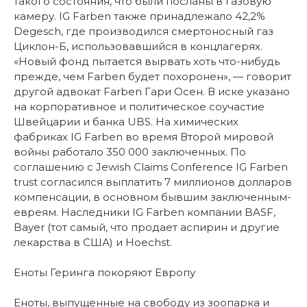
такого состояния, что были посланы в газовую
камеру. IG Farben также принадлежало 42,2%
Degesch, где производился смертоносный газ
Циклон-Б, использовавшийся в концлагерях.
«Новый фонд пытается вырвать хоть что-нибудь
прежде, чем Farben будет похоронен», — говорит
другой адвокат Farben Гари Осен. В иске указано
на корпоративное и политическое соучастие
Швейцарии и банка UBS. На химических
фабриках IG Farben во время Второй мировой
войны работало 350 000 заключенных. По
соглашению с Jewish Claims Conference IG Farben
trust согласился выплатить 7 миллионов долларов
компенсации, в основном бывшим заключенным-
евреям. Наследники IG Farben компании BASF,
Bayer (тот самый, что продает аспирин и другие
лекарства в США) и Hoechst.
Еноты Геринга покоряют Европу
Еноты, выпущенные на свободу из зоопарка и