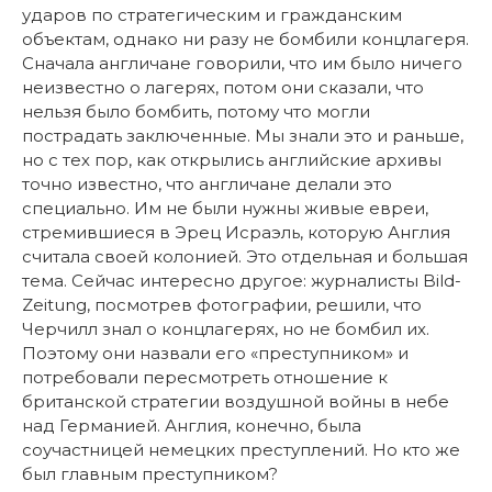
ударов по стратегическим и гражданским
объектам, однако ни разу не бомбили концлагеря.
Сначала англичане говорили, что им было ничего
неизвестно о лагерях, потом они сказали, что
нельзя было бомбить, потому что могли
пострадать заключенные. Мы знали это и раньше,
но с тех пор, как открылись английские архивы
точно известно, что англичане делали это
специально. Им не были нужны живые евреи,
стремившиеся в Эрец Исраэль, которую Англия
считала своей колонией. Это отдельная и большая
тема. Сейчас интересно другое: журналисты Bild-
Zeitung, посмотрев фотографии, решили, что
Черчилл знал о концлагерях, но не бомбил их.
Поэтому они назвали его «преступником» и
потребовали пересмотреть отношение к
британской стратегии воздушной войны в небе
над Германией. Англия, конечно, была
соучастницей немецких преступлений. Но кто же
был главным преступником?