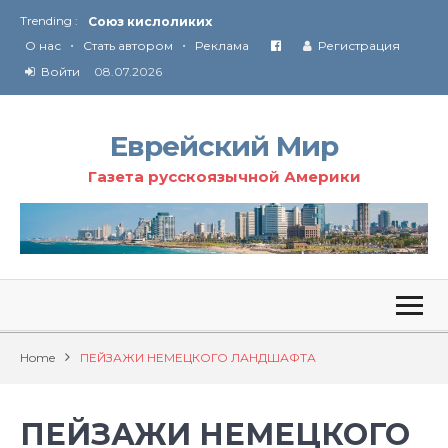
Trending :
Соглашение США с Ираном
•
•
Технология Революции в Иране
О нас
Стать автором
Реклама
Регистрация
Войти
08.07.2026
От Ирана до Ливана и Газы
Еврейский Мир
Газета русскоязычной Америки
Home
ПЕЙЗАЖИ НЕМЕЦКОГО ЛАНДШАФТА
ПЕЙЗАЖИ НЕМЕЦКОГО