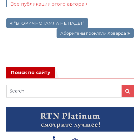
Все публикации этого автора
Навигация
“ВТОРИЧНО ГАМЛА НЕ ПАДЕТ”
по
записям
Аборигены прокляли Ховарда
Поиск по сайту
Search
Search
for: