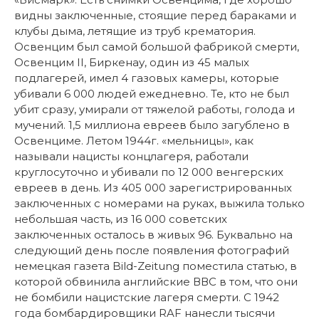
видны заключенные, стоящие перед бараками и
клубы дыма, летящие из труб крематория.
Освенцим был самой большой фабрикой смерти,
Освенцим II, Биркенау, один из 45 малых
подлагерей, имел 4 газовых камеры, которые
убивали 6 000 людей ежедневно. Те, кто не был
убит сразу, умирали от тяжелой работы, голода и
мучений. 1,5 миллиона евреев было загублено в
Освенциме. Летом 1944г. «мельницы», как
называли нацисты концлагеря, работали
круглосуточно и убивали по 12 000 венгерских
евреев в день. Из 405 000 зарегистрированных
заключенных с номерами на руках, выжила только
небольшая часть, из 16 000 советских
заключенных осталось в живых 96. Буквально на
следующий день после появления фотографий
немецкая газета Bild-Zeitung поместила статью, в
которой обвинила английские ВВС в том, что они
не бомбили нацистские лагеря смерти. С 1942
года бомбардировщики RAF нанесли тысячи