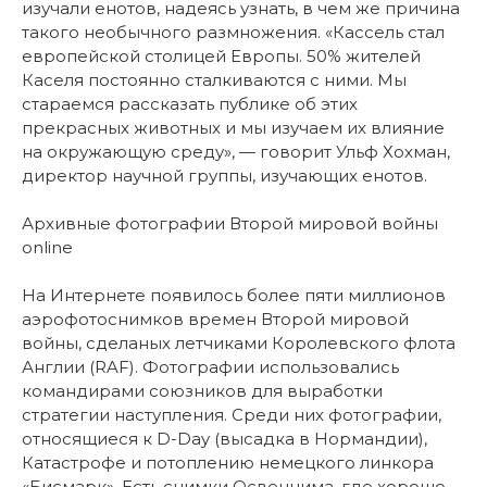
изучали енотов, надеясь узнать, в чем же причина
такого необычного размножения. «Кассель стал
европейской столицей Европы. 50% жителей
Каселя постоянно сталкиваются с ними. Мы
стараемся рассказать публике об этих
прекрасных животных и мы изучаем их влияние
на окружающую среду», — говорит Ульф Хохман,
директор научной группы, изучающих енотов.
Архивные фотографии Второй мировой войны
online
На Интернете появилось более пяти миллионов
аэрофотоснимков времен Второй мировой
войны, сделаных летчиками Королевского флота
Англии (RAF). Фотографии использовались
командирами союзников для выработки
стратегии наступления. Среди них фотографии,
относящиеся к D-Day (высадка в Нормандии),
Катастрофе и потоплению немецкого линкора
«Бисмарк». Есть снимки Освенцима, где хорошо