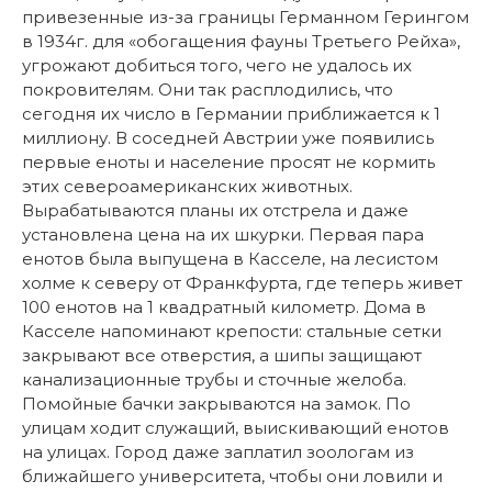
привезенные из-за границы Германном Герингом
в 1934г. для «обогащения фауны Третьего Рейха»,
угрожают добиться того, чего не удалось их
покровителям. Они так расплодились, что
сегодня их число в Германии приближается к 1
миллиону. В соседней Австрии уже появились
первые еноты и население просят не кормить
этих североамериканских животных.
Вырабатываются планы их отстрела и даже
установлена цена на их шкурки. Первая пара
енотов была выпущена в Касселе, на лесистом
холме к северу от Франкфурта, где теперь живет
100 енотов на 1 квадратный километр. Дома в
Касселе напоминают крепости: стальные сетки
закрывают все отверстия, а шипы защищают
канализационные трубы и сточные желоба.
Помойные бачки закрываются на замок. По
улицам ходит служащий, выискивающий енотов
на улицах. Город даже заплатил зоологам из
ближайшего университета, чтобы они ловили и