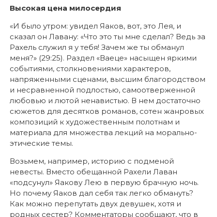
Высокая цена милосердия
«И было утром: увидел Яаков, вот, это Лея, и
сказал он Лавану: «Что это ты мне сделал? Ведь за
Рахель служил я у тебя! Зачем же ты обманул
меня?» (29:25). Раздел «Ваеце» насыщен яркими
событиями, столкновениями характеров,
напряженными сценами, высшим благородством
и несравненной подлостью, самоотверженной
любовью и лютой ненавистью. В нем достаточно
сюжетов для десятков романов, сотен жанровых
композиций к художественным полотнам и
материала для множества лекций на морально-
этические темы.
Возьмем, например, историю с подменой
невесты. Вместо обещанной Рахели Лаван
«подсунул» Яакову Лею в первую брачную ночь.
Но почему Яаков дал себя так легко обмануть?
Как можно перепутать двух девушек, хотя и
родных сестер? Комментаторы сообщают, что в