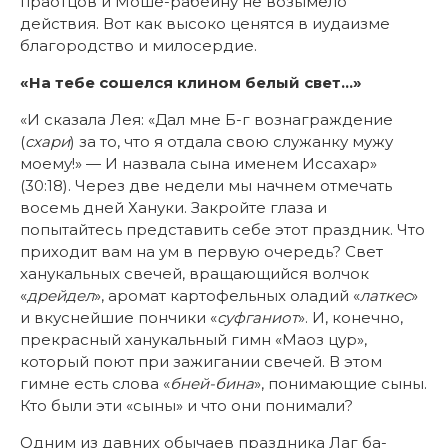
праотцов и Моше-рабейну не возымело
действия. Вот как высоко ценятся в иудаизме
благородство и милосердие.
«На тебе сошелся клином белый свет…»
«И сказала Лея: «Дал мне Б-г вознаграждение
(
схари
) за то, что я отдала свою служанку мужу
моему!» — И назвала сына именем Иссахар»
(30:18). Через две недели мы начнем отмечать
восемь дней Хануки. Закройте глаза и
попытайтесь представить себе этот праздник. Что
приходит вам на ум в первую очередь? Свет
ханукальных свечей, вращающийся волчок
«
дрейдел
», аромат картофельных оладий «
латкес
»
и вкуснейшие пончики «
суфганиот
». И, конечно,
прекрасный ханукальный гимн «Маоз цур»,
который поют при зажигании свечей. В этом
гимне есть слова «
бней-бина
», понимающие сыны.
Кто были эти «сыны» и что они понимали?
Одним из давних обычаев праздника Лаг ба-