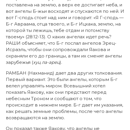
поставлена на землю, а верх ее достигает неба, и
вот ангелы Б-жьи восходят и спускаются по ней. И
вот Г-сподь стоит над ним и говорит: «Я Г-сподь —
Б-г Авраама, отца твоего, и Б-г Ицхака, землю, на
которой ты лежишь, тебе отдам и потомству
твоему» (28:12-13). О каких ангелах идет речь?
РАШИ объясняет, что Б-г послал ангелов Эрец-
Исраэль, чтобы они сопровождали Яакова и
охраняли его до границы, а там их сменят ангелы
зарубежья (
хуц ла-арец
).
РАМБАН (Нахманид) дает два других толкования.
Первый вариант. Это были ангелы, которым Б-г
велел управлять миром. Всевышний хотел
показать Яакову, как они предстают перед
небесным Троном и сообщают о том, что
происходит в нижнем мире. Б-г дает им указания,
как решать земные проблемы, после чего ангелы
возвращаются на землю.
Он показал также Яакову, что ангелы не