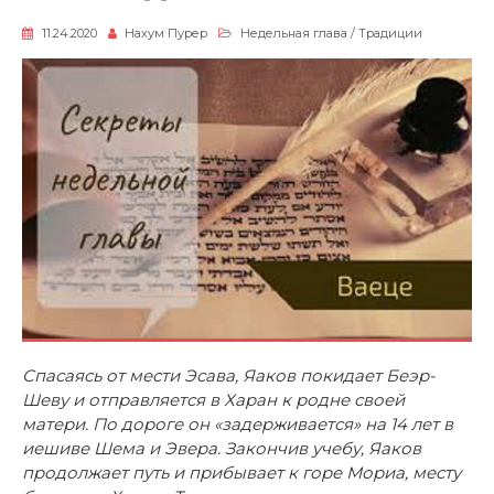
11.24.2020
Нахум Пурер
Недельная глава
/
Традиции
Спасаясь от мести Эсава, Яаков покидает Беэр-
Шеву и отправляется в Харан к родне своей
матери. По дороге он «задерживается» на 14 лет в
иешиве Шема и Эвера. Закончив учебу, Яаков
продолжает путь и прибывает к горе Мориа, месту