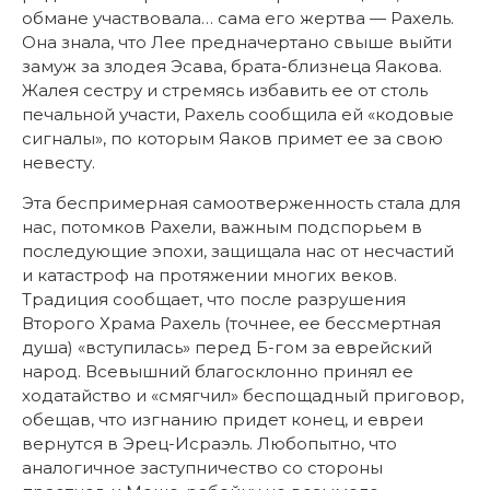
обмане участвовала… сама его жертва — Рахель.
Она знала, что Лее предначертано свыше выйти
замуж за злодея Эсава, брата-близнеца Яакова.
Жалея сестру и стремясь избавить ее от столь
печальной участи, Рахель сообщила ей «кодовые
сигналы», по которым Яаков примет ее за свою
невесту.
Эта беспримерная самоотверженность стала для
нас, потомков Рахели, важным подспорьем в
последующие эпохи, защищала нас от несчастий
и катастроф на протяжении многих веков.
Традиция сообщает, что после разрушения
Второго Храма Рахель (точнее, ее бессмертная
душа) «вступилась» перед Б-гом за еврейский
народ. Всевышний благосклонно принял ее
ходатайство и «смягчил» беспощадный приговор,
обещав, что изгнанию придет конец, и евреи
вернутся в Эрец-Исраэль. Любопытно, что
аналогичное заступничество со стороны