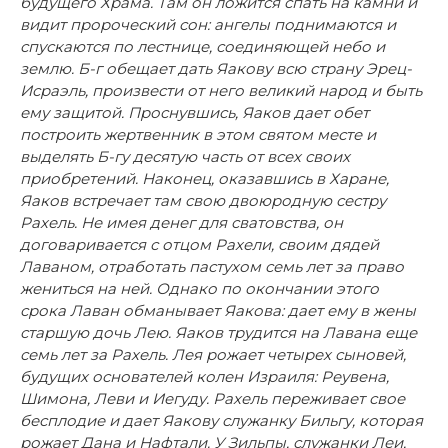
будущего Храма. Там он ложится спать на камни и
видит пророческий сон: ангелы поднимаются и
спускаются по лестнице, соединяющей небо и
землю. Б-г обещает дать Яакову всю страну Эрец-
Исраэль, произвести от него великий народ и быть
ему защитой. Проснувшись, Яаков дает обет
построить жертвенник в этом святом месте и
выделять Б-гу десятую часть от всех своих
приобретений. Наконец, оказавшись в Харане,
Яаков встречает там свою двоюродную сестру
Рахель. Не имея денег для сватовства, он
договаривается с отцом Рахели, своим дядей
Лаваном, отработать пастухом семь лет за право
жениться на ней. Однако по окончании этого
срока Лаван обманывает Яакова: дает ему в жены
старшую дочь Лею. Яаков трудится на Лавана еще
семь лет за Рахель. Лея рожает четырех сыновей,
будущих основателей колен Израиля: Реувена,
Шимона, Леви и Иегуду. Рахель переживает свое
бесплодие и дает Яакову служанку Бильгу, которая
рожает Дана и Нафтали. У Зильпы, служанки Леи,