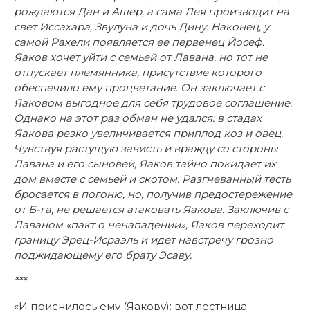
рождаются Дан и Ашер, а сама Лея производит на
свет Иссахара, Звулуна и дочь Дину. Наконец, у
самой Рахели появляется ее первенец Йосеф.
Яаков хочет уйти с семьей от Лавана, но тот не
отпускает племянника, присутствие которого
обеспечило ему процветание. Он заключает с
Яаковом выгодное для себя трудовое соглашение.
Однако на этот раз обман не удался: в стадах
Яакова резко увеличивается приплод коз и овец.
Чувствуя растущую зависть и вражду со стороны
Лавана и его сыновей, Яаков тайно покидает их
дом вместе с семьей и скотом. Разгневанный тесть
бросается в погоню, но, получив предостережение
от Б-га, не решается атаковать Яакова. Заключив с
Лаваном «пакт о ненападении», Яаков переходит
границу Эрец-Исраэль и идет навстречу грозно
поджидающему его брату Эсаву.
***
«И приснилось ему (Яакову): вот лестница