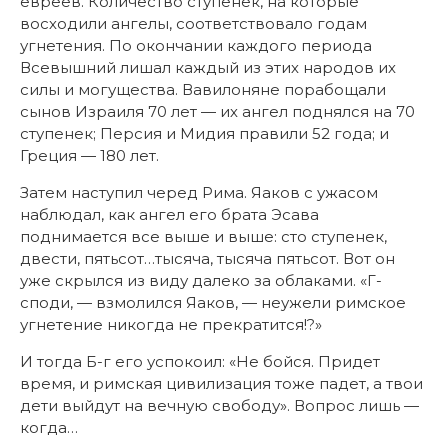
евреев. Количество ступенек, на которые
восходили ангелы, соответствовало годам
угнетения. По окончании каждого периода
Всевышний лишал каждый из этих народов их
силы и могущества. Вавилоняне порабощали
сынов Израиля 70 лет — их ангел поднялся на 70
ступенек; Персия и Мидия правили 52 года; и
Греция — 180 лет.
Затем наступил черед Рима. Яаков с ужасом
наблюдал, как ангел его брата Эсава
поднимается все выше и выше: сто ступенек,
двести, пятьсот…тысяча, тысяча пятьсот. Вот он
уже скрылся из виду далеко за облаками. «Г-
споди, — взмолился Яаков, — неужели римское
угнетение никогда не прекратится!?»
И тогда Б-г его успокоил: «Не бойся. Придет
время, и римская цивилизация тоже падет, а твои
дети выйдут на вечную свободу». Вопрос лишь —
когда…