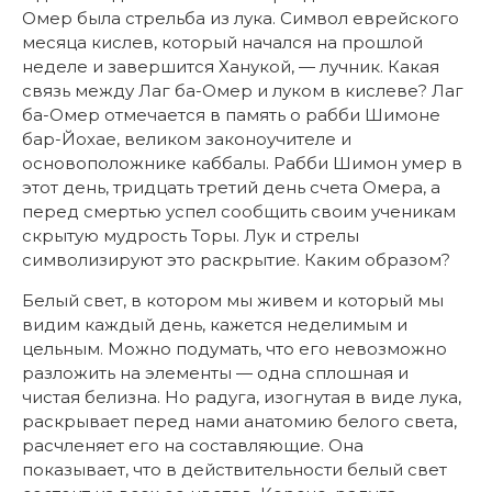
Омер была стрельба из лука. Символ еврейского
месяца кислев, который начался на прошлой
неделе и завершится Ханукой, — лучник. Какая
связь между Лаг ба-Омер и луком в кислеве? Лаг
ба-Омер отмечается в память о рабби Шимоне
бар-Йохае, великом законоучителе и
основоположнике каббалы. Рабби Шимон умер в
этот день, тридцать третий день счета Омера, а
перед смертью успел сообщить своим ученикам
скрытую мудрость Торы. Лук и стрелы
символизируют это раскрытие. Каким образом?
Белый свет, в котором мы живем и который мы
видим каждый день, кажется неделимым и
цельным. Можно подумать, что его невозможно
разложить на элементы — одна сплошная и
чистая белизна. Но радуга, изогнутая в виде лука,
раскрывает перед нами анатомию белого света,
расчленяет его на составляющие. Она
показывает, что в действительности белый свет