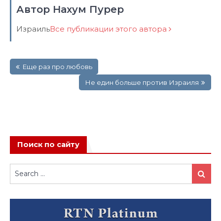
Автор Нахум Пурер
Израиль
Все публикации этого автора
Навигация
Еще раз про любовь
по
записям
Не един больше против Израиля
Поиск по сайту
Search
Search
for: