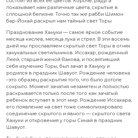
состоит из всех ее цветов. Короче, радуга
показывает нам различные цвета, скрытые в
сплошной белизне. Точно так же рабби Шимон
бар-Йохай раскрыл нам тайный свет Торы.
Празднование Хануки — самое яркое событие
месяца кислев, месяца лука и стрел. В эти восемь
дней мы прославляем скрытый свет Торы в огнях
ханукальных светильников. Иссахар, рожденный
Леей, старшей женой Яакова, и посвятивший
себя изучению Торы, был зачат в Хануку и
родился в праздник Шавуот. Рождение человека
–это образец раскрытия того, что было дотоле
сокрыто. Момент зачатия незаметен и полностью
раскрывается только после того как зачатый
ребенок вступает в этот мир. Рождение Иссахара,
его появление на свет тоже символизировало
соединение скрытого и явного — скрытого света
Хануки и откровения у горы Синай в праздник
Шавуот.