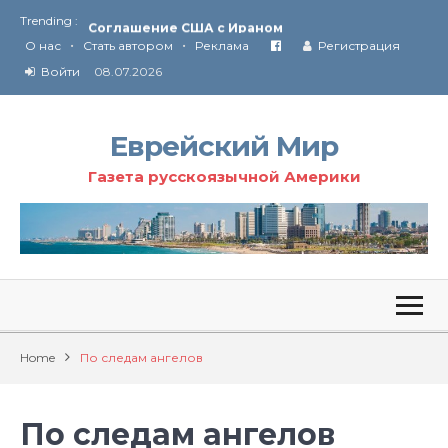
Trending :
Соглашение США с Ираном
•
•
Технология Революции в Иране
О нас
Стать автором
Реклама
Регистрация
Войти
08.07.2026
От Ирана до Ливана и Газы
Еврейский Мир
Газета русскоязычной Америки
Home
По следам ангелов
По следам ангелов