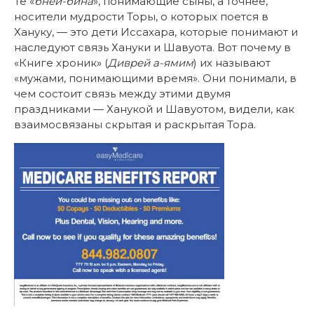
Те «
бней-бина
», понимающие сыны, а точнее,
носители мудрости Торы, о которых поется в
Хануку, — это дети Иссахара, которые понимают и
наследуют связь Хануки и Шавуота. Вот почему в
«Книге хроник» (
Диврей а-ямим
) их называют
«мужами, понимающими время». Они понимали, в
чем состоит связь между этими двумя
праздниками — Ханукой и Шавуотом, видели, как
взаимосвязаны скрытая и раскрытая Тора.