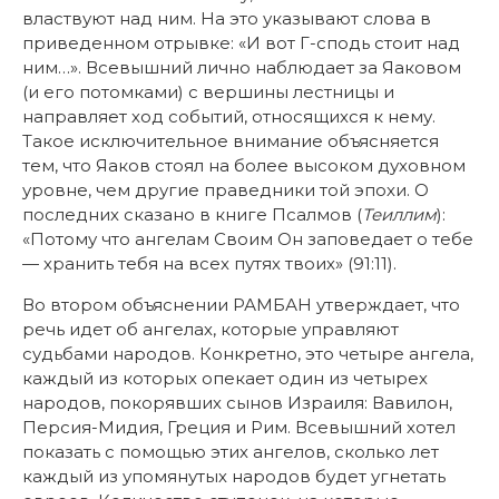
властвуют над ним. На это указывают слова в
приведенном отрывке: «И вот Г-сподь стоит над
ним…». Всевышний лично наблюдает за Яаковом
(и его потомками) с вершины лестницы и
направляет ход событий, относящихся к нему.
Такое исключительное внимание объясняется
тем, что Яаков стоял на более высоком духовном
уровне, чем другие праведники той эпохи. О
последних сказано в книге Псалмов (
Теиллим
):
«Потому что ангелам Своим Он заповедает о тебе
— хранить тебя на всех путях твоих» (91:11).
Во втором объяснении РАМБАН утверждает, что
речь идет об ангелах, которые управляют
судьбами народов. Конкретно, это четыре ангела,
каждый из которых опекает один из четырех
народов, покорявших сынов Израиля: Вавилон,
Персия-Мидия, Греция и Рим. Всевышний хотел
показать с помощью этих ангелов, сколько лет
каждый из упомянутых народов будет угнетать