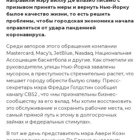
направили мэру Биллу Де Блазио письмо с
призывом принять меры и вернуть Нью-Йорку
былое качество жизни, то есть решить
проблемы, чтобы городская экономика начала
оправляться от удара пандемией
коронавируса.
Среди авторов этого обращения компании
Mastercard, Macy’s, JetBlue, Nasdaq, Национальная
Ассоциация баскетбола и другие. Как отметили их
руководители, улицы Нью-Йорка завалены
мусором, а преступность стремительно растет, что
мешает городу обрести былую славу. Пресс-
секретарь мэра Фредди Голдстин сообщил
каналу CBS2 , что «мы признательны бизнес-
сообществу за его вклад. Мы хотим восстановить
это обслуживание и сохранить рабочие места, но
самый прямой путь к этому в долгосрочных
займах и федеральных стимулах».
В тот же день представитель мэра Авери Коэн