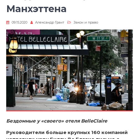
Манхэттена
09.15.2020
Александр Грант
Закон и право
Бездомные у «своего» отеля BelleСlaire
Руководители больше крупных 160 компаний