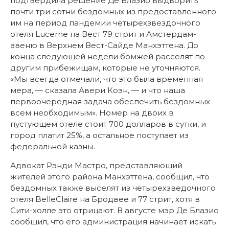
подтвердила решение Де Блазио выдворить
почти три сотни бездомных из предоставленного
им на период пандемии четырехзвездочного
отеля Lucerne на Вест 79 стрит и Амстердам-
авеню в Верхнем Вест-Сайде Манхэттена. До
конца следующей недели бомжей расселят по
другим прибежищам, которые не уточняются.
«Мы всегда отмечали, что это была временная
мера, — сказала Авери Коэн, — и что наша
первоочередная задача обеспечить бездомных
всем необходимым». Номер на двоих в
пустующем отеле стоит 700 долларов в сутки, и
город платит 25%, а остальное поступает из
федеральной казны.
Адвокат Рэнди Мастро, представляющий
жителей этого района Манхэттена, сообщил, что
бездомных также выселят из четырехзведочного
отеля BelleClaire на Бродвее и 77 стрит, хотя в
Сити-холле это отрицают. В августе мэр Де Блазио
сообщил, что его администрация начинает искать