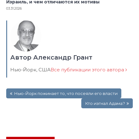
Израиль, и чем отличаются их мотивы
03.31.2026
Автор Александр Грант
Нью-Йорк, США
Все публикации этого автора
Навигация
Нью-Йорк пожинает то, что посеяли его власти
по
записям
Кто изгнал Адама?