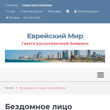
Trending :
Соглашение США с Ираном
•
•
Технология Революции в Иране
О нас
Стать автором
Реклама
Регистрация
Войти
08.06.2026
От Ирана до Ливана и Газы
Еврейский Мир
Газета русскоязычной Америки
Home
Бездомное лицо Манхэттена
Бездомное лицо