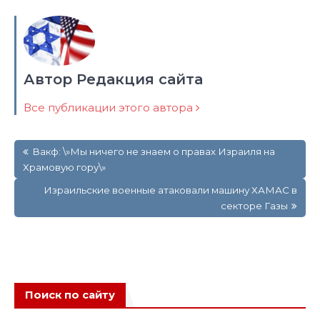
Автор Редакция сайта
Все публикации этого автора
Навигация
Вакф: \»Мы ничего не знаем о правах Израиля на
по
Храмовую гору\»
записям
Израильские военные атаковали машину ХАМАС в
секторе Газы
Поиск по сайту