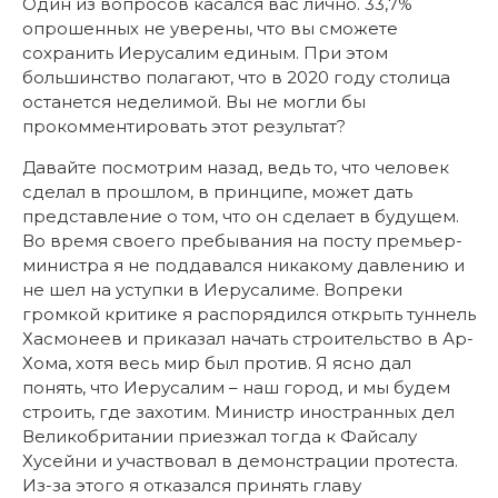
Один из вопросов касался вас лично. 33,7%
опрошенных не уверены, что вы сможете
сохранить Иерусалим единым. При этом
большинство полагают, что в 2020 году столица
останется неделимой. Вы не могли бы
прокомментировать этот результат?
Давайте посмотрим назад, ведь то, что человек
сделал в прошлом, в принципе, может дать
представление о том, что он сделает в будущем.
Во время своего пребывания на посту премьер-
министра я не поддавался никакому давлению и
не шел на уступки в Иерусалиме. Вопреки
громкой критике я распорядился открыть туннель
Хасмонеев и приказал начать строительство в Ар-
Хома, хотя весь мир был против. Я ясно дал
понять, что Иерусалим – наш город, и мы будем
строить, где захотим. Министр иностранных дел
Великобритании приезжал тогда к Файсалу
Хусейни и участвовал в демонстрации протеста.
Из-за этого я отказался принять главу