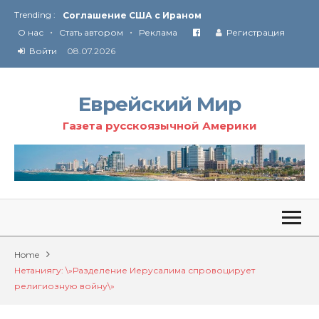
Trending :
Технология Революции в Иране
•
•
О нас
Стать автором
Реклама
Регистрация
От Ирана до Ливана и Газы
Войти
08.07.2026
Еврейский Мир
Газета русскоязычной Америки
Home
Нетаниягу: \»Разделение Иерусалима спровоцирует
религиозную войну\»